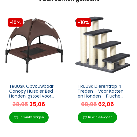
-10%
-10%
TRUUSK Opvouwbaar
TRUUSK Dierentrap 4
Canopy Huisdier Bed –
Treden – Voor Katten
Hondenligstoel voor
en Honden – Pluche
Buiten – Mesh Stof –
Grijs – 60 x 40,5 x 59
38,95
35,06
68,95
62,06
Bruin/Zwart – Voor
cm
Honden en Katten
In winkelwagen
In winkelwagen