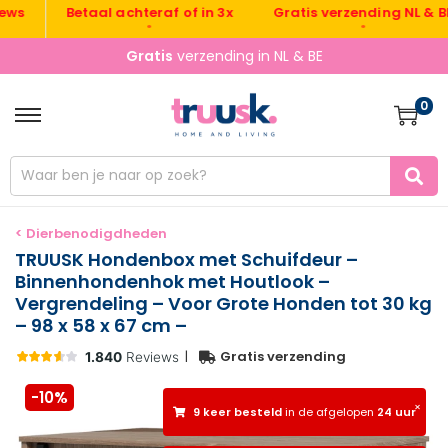
Gratis verzending NL & BE
Betaal achteraf of in 3x
•
•
Gratis
verzending in NL & BE
0
< Dierbenodigdheden
TRUUSK Hondenbox met Schuifdeur –
Binnenhondenhok met Houtlook –
Vergrendeling – Voor Grote Honden tot 30 kg
– 98 x 58 x 67 cm –
|
Gratis verzending
-10%
×
9 keer besteld
in de afgelopen
24 uur