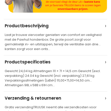
A
›
Productbeschrijving
l
Laat je trouwe viervoeter genieten van comfort en veiligheid
t
met de Pawhut hondenbox. De grote poort zorgt voor
e
gemakkelijk in- en uitstappen, terwijl de ventilatie aan drie
kanten zorgt voor een onts…
r
n
›
Productspecificaties
a
t
Gewicht 24,04 kg Afmetingen 111 × 71 × 14,5 cm Gewicht (excl.
verpakking) 24.04 kg Gewicht (incl. verpakking) 27,61 kg
i
Verpakkingsafmetingen (LxBxH) 111,00×71,00×14,50 cm
v
Afmetingen 98L x 58B x 61H cm…
e
›
Verzending & retourneren
:
Gratis verzendingTRUUSK neemt alle verzendkosten voor