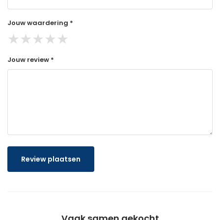
Jouw waardering *
★
★
★
★
★
Jouw review *
Review plaatsen
Vaak samen gekocht