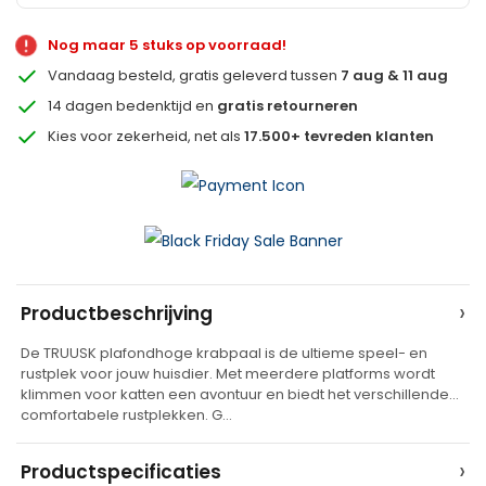
Nog maar 5 stuks op voorraad!
Vandaag besteld, gratis geleverd tussen
7 aug & 11 aug
14 dagen bedenktijd en
gratis retourneren
Kies voor zekerheid, net als
17.500+ tevreden klanten
A
›
Productbeschrijving
l
De TRUUSK plafondhoge krabpaal is de ultieme speel- en
t
rustplek voor jouw huisdier. Met meerdere platforms wordt
e
klimmen voor katten een avontuur en biedt het verschillende
comfortabele rustplekken. G…
r
n
›
Productspecificaties
a