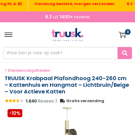
NL & BE
Vandaag besteld, morgen verzonden
8.3 ★ u
•
8.3
uit
1400+
reviews
0
< Dierbenodigdheden
TRUUSK Krabpaal Plafondhoog 240-260 cm
– Kattenhuis en Hangmat – Lichtbruin/Beige
– Voor Actieve Katten
|
Gratis verzending
-10%