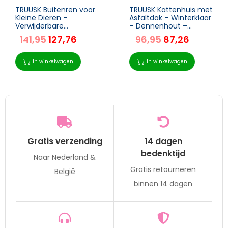
TRUUSK Buitenren voor
TRUUSK Kattenhuis met
Kleine Dieren –
Asfaltdak – Winterklaar
Verwijderbare
– Dennenhout –
Bodemplaat –
Grijs/Zwart – 87 x 52 x
141,95
127,76
96,95
87,26
Weerbestendig – 125,5
48 cm – Voor Katten
x 100 x 49 cm –
en Honden – Buiten –
Groen/Naturel
Met
In winkelwagen
In winkelwagen
Gratis verzending
14 dagen
bedenktijd
Naar Nederland &
Gratis retourneren
België
binnen 14 dagen