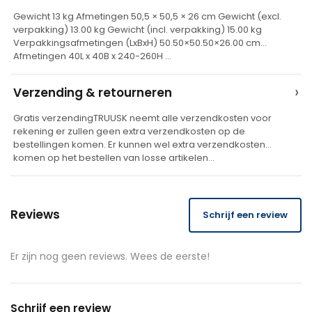
t
Gewicht 13 kg Afmetingen 50,5 × 50,5 × 26 cm Gewicht (excl.
verpakking) 13.00 kg Gewicht (incl. verpakking) 15.00 kg
i
Verpakkingsafmetingen (LxBxH) 50.50×50.50×26.00 cm
v
Afmetingen 40L x 40B x 240-260H …
e
›
Verzending & retourneren
:
Gratis verzendingTRUUSK neemt alle verzendkosten voor
rekening er zullen geen extra verzendkosten op de
bestellingen komen. Er kunnen wel extra verzendkosten
komen op het bestellen van losse artikelen…
Reviews
Schrijf een review
Er zijn nog geen reviews. Wees de eerste!
Schrijf een review