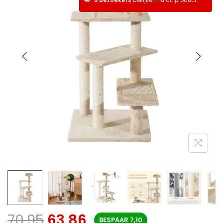
70,95
63,86
BESPAAR
7,10