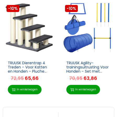
-10%
-10%
TRUUSK Dierentrap 4
TRUUSK Agility-
Treden – Voor Katten
trainingsuitrusting Voor
en Honden – Pluche
Honden – Set met
Grijs – 60 x 40,5 x 59
Tunnels, Slalompalen,
72,95
65,66
70,95
63,86
cm
Horden – Voor
Hondenparcours –
Blauw en Geel
In winkelwagen
In winkelwagen