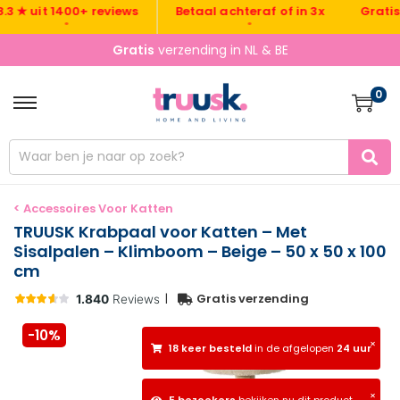
Gratis verz
 uit 1400+ reviews
Betaal achteraf of in 3x
•
•
Gratis
verzending in NL & BE
0
< Accessoires Voor Katten
TRUUSK Krabpaal voor Katten – Met
Sisalpalen – Klimboom – Beige – 50 x 50 x 100
cm
|
Gratis verzending
-10%
×
18 keer besteld
in de afgelopen
24 uur
×
5 bezoekers
bekijken nu dit product