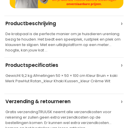
A
›
Productbeschrijving
l
De krabpaal is de perfecte manier om je huisdieren urenlang
t
bezig te houden. Het biedt een speelplek, rustplek en plek om
e
klauwen te slijpen. Met een uitkijkplatform op een meter
hoogte, kan jouw kat …
r
n
›
Productspecificaties
a
t
Gewicht 9,2 kg Afmetingen 50 × 50 × 100 cm Kleur Bruin + kaki
Merk PawHut Rotan_kleur Khaki Kussen_kleur Crème Wit
i
v
e
›
Verzending & retourneren
:
Gratis verzendingTRUUSK neemt alle verzendkosten voor
rekening er zullen geen extra verzendkosten op de
bestellingen komen. Er kunnen wel extra verzendkosten