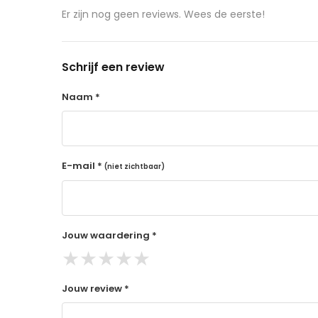
aangeschafte product terug naar de koper.
Er zijn nog geen reviews. Wees de eerste!
14 dagen retourtermijn
Gratis retourneren voor Nederland & België
Schrijf een review
Binnen 14 dagen een terugbetaling na ontva
De terugbetaling wordt gedaan via de beta
Naam *
Lees hier meer..
E-mail *
(niet zichtbaar)
Jouw waardering *
★
★
★
★
★
Jouw review *