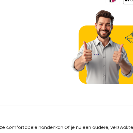
A
l
t
e
eze comfortabele hondenkar! Of je nu een oudere, verzwakte
r