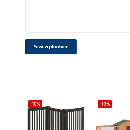
Review plaatsen
-10%
-10%