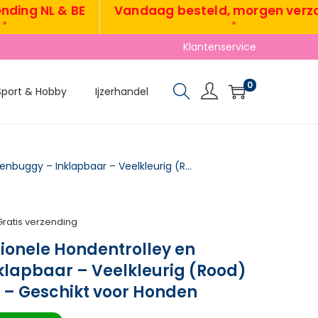
g NL & BE
Vandaag besteld, morgen verzonde
•
Klantenservice
0
Sport & Hobby
Ijzerhandel
TRUUSK Multifunctionele Hondentrolley en Kattenbuggy – Inklapbaar – Veelkleurig (Rood) – Met Netvensters – Geschikt voor Honden
Gratis verzending
ionele Hondentrolley en
klapbaar – Veelkleurig (Rood)
 – Geschikt voor Honden