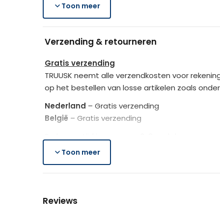
Merk
Leveringsomvang
Toon meer
1 x Hondenkar
Rotan_kleur
1 x Artikelinstructies
Verzending & retourneren
Kussen_kleur
Neem je huisdier gemakkelijk mee op pad m
Gratis verzending
TRUUSK neemt alle verzendkosten voor rekening
op het bestellen van losse artikelen zoals onde
Nederland
– Gratis verzending
België
– Gratis verzending
De bezorgtijd is ongeveer 2-3 werkdagen.
Toon meer
Lees hier meer..
Gratis retourneren
Is het aangeschafte product toch niet naar we
Reviews
Je heb na de retourmelding nogmaals 14 dagen o
de producten controleert TRUUSK het product zo