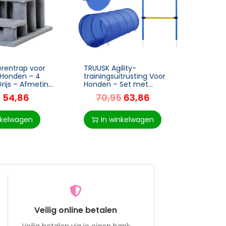
erentrap voor
TRUUSK Agility-
TRUUS
 Honden – 4
trainingsuitrusting Voor
Kunstg
rijs – Afmeting
Honden – Set met
cm – 
60cm
Tunnels, Slalompalen,
Handi
5
54,86
70,95
63,86
5
Horden – Voor
Zindel
Hondenparcours – Blauw
en Geel
nkelwagen
In winkelwagen
I
Veilig online betalen