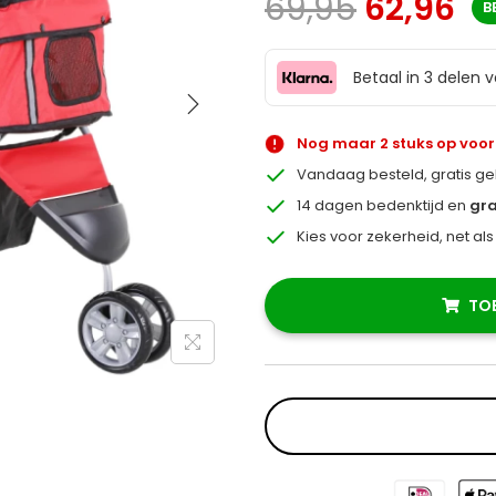
69,95
62,96
B
Betaal in 3 delen 
Nog maar 2 stuks op voo
Vandaag besteld, gratis g
14 dagen bedenktijd en
gra
Kies voor zekerheid, net al
TO