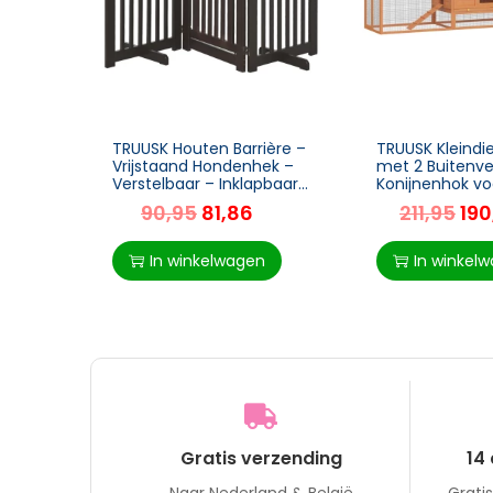
TRUUSK Houten Barrière –
TRUUSK Kleindi
Vrijstaand Hondenhek –
met 2 Buitenver
Verstelbaar – Inklapbaar
Konijnenhok vo
– Traphek – Donkerbruin
Kleindieren – 
90,95
81,86
211,95
190
– 155 x 1,5 x 76 cm
– Voor Konijnen
Dieren – Grijs
In winkelwagen
In winkel
Gratis verzending
14