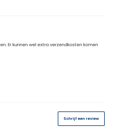
men. Er kunnen wel extra verzendkosten komen
14 dagen
gratis
te retourneren.
Schrijf een review
 orderbedrag gecrediteerd. Bij ontvangst van
USK binnen 14 dagen de kosten van het