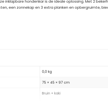
ze inklapbare hondenkar is de ideale oplossing. Met 2 bekerh
n
ten, een zonnekap en 3 extra planken en opbergruimte, bied
a
t
i
v
zwakte of gehandicapte huisdieren en kleine honden
e
pbergruimte, zonnekap en 360° draaibare voorwielen
:
 materiaal en gemakkelijk op te bergen dankzij het inklapb
s: IJzer
0,0 kg
75 × 45 × 97 cm
Bruin + kaki
PawHut