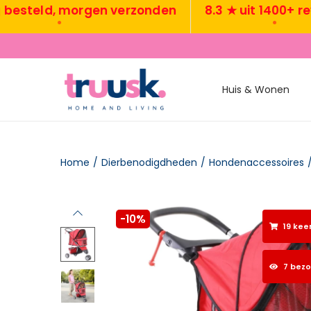
eld, morgen verzonden
8.3 ★ uit 1400+ review
•
•
Huis & Wonen
Home
/
Dierbenodigdheden
/
Hondenaccessoires
-10%
19 kee
7 bez