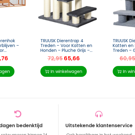
erenhok
TRUUSK Dierentrap 4
TRUUSK Di
blijven –
Treden – Voor Katten en
Katten en
or
Honden – Pluche Grijs –
Treden – G
Ruime Kooi
60 x 40,5 x 59 cm
63,5x43x
,76
72,95
65,66
60,9
 en Kleine
wagen
In winkelwagen
In wi
 dagen bedenktijd
Uitstekende klantenservice