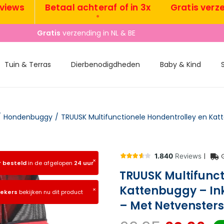
s
Betaal achteraf of in 3x
Gratis verzendin
•
•
Gratis
verzending in NL & BE
Tuin & Terras
Dierbenodigdheden
Baby & Kind
/
Hondenbuggy
/
|
×
r besteld
in de afgelopen
24 uur
TRUUSK Multifunct
Kattenbuggy – In
×
oekers
bekijken nu dit product
– Met Netvensters