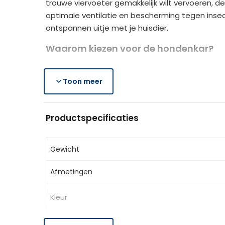
trouwe viervoeter gemakkelijk wilt vervoeren, de
optimale ventilatie en bescherming tegen insec
ontspannen uitje met je huisdier.
Waarom kiezen voor de hondenkar?
Comfortabel vervoer:
ideaal voor oude, ver
Handige functies:
Toon meer
inclusief bekerhouders, o
Duurzaam en praktisch:
gemaakt van stevig
Productspecificaties
Productspecificaties
Materiaal:
Hoes: 600D Oxford, nylon mesh, Bui
Kleur:
Rood
Gewicht
Gewicht:
5 kg
Afmetingen
Belasting:
15 kg
Afmetingen open:
75 x 45 x 97 cm (LxBxH)
Kleur
Ligoppervlak:
55 x 32 cm
Afmetingen opgevouwen:
83 x 45 x 25 cm