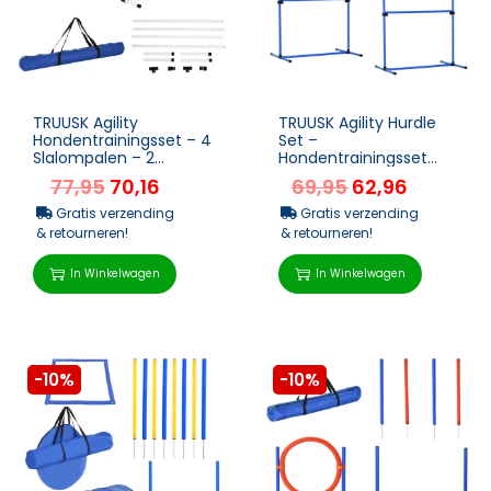
TRUUSK Agility
TRUUSK Agility Hurdle
Hondentrainingsset – 4
Set –
Slalompalen – 2
Hondentrainingsset
Horden – Gemaakt van
met 4 Horden –
77,95
70,16
69,95
62,96
Kunstst...
Kunststof – Blauw &#...
Gratis verzending
Gratis verzending
& retourneren!
& retourneren!
In Winkelwagen
In Winkelwagen
-10%
-10%