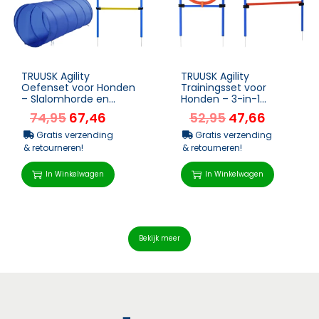
TRUUSK Agility
TRUUSK Agility
Oefenset voor Honden
Trainingsset voor
– Slalomhorde en
Honden – 3-in-1
Tunnel – PE+Polyester
Trainingsveld –
74,95
67,46
52,95
47,66
– Blauw...
Springring voor
Hondens...
Gratis verzending
Gratis verzending
& retourneren!
& retourneren!
In Winkelwagen
In Winkelwagen
Bekijk meer