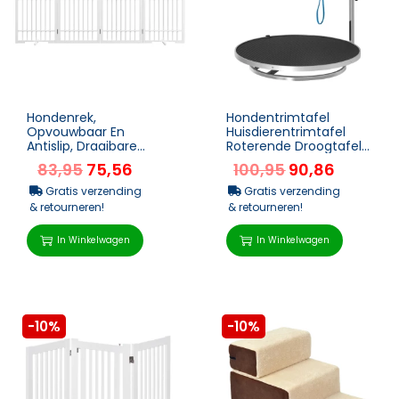
Hondenrek,
Hondentrimtafel
Opvouwbaar En
Huisdierentrimtafel
Antislip, Draaibare
Roterende Droogtafel
Steun, Houten Frame,
Met Verstelbare Arm
83,95
75,56
100,95
90,86
183×24,5×61 Cm, Wit
Antislip Tafelblad Verg...
Gratis verzending
Gratis verzending
& retourneren!
& retourneren!
In Winkelwagen
In Winkelwagen
-10%
-10%