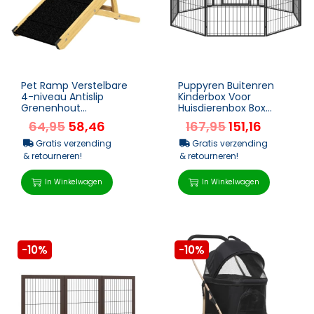
Pet Ramp Verstelbare
Puppyren Buitenren
4-niveau Antislip
Kinderbox Voor
Grenenhout
Huisdierenbox Box
Opvouwbare Pet Ramp
Hondenren
64,95
58,46
167,95
151,16
Voor Honden Tot 15 Kg
Aangepaste Vorm Met
Metalen Deur 79 X ...
Gratis verzending
Gratis verzending
& retourneren!
& retourneren!
In Winkelwagen
In Winkelwagen
-10%
-10%