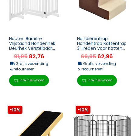
Houten Barrière
Huisdierentrap
Vrijstaand Hondenhek
Hondentrap Kattentrap
Deurhek Verstelbaar
3 Treden Voor Katten
Hondenhek Inklapbaar
En Honden Pluche
91,95
82,76
69,95
62,96
Traphek Wit 155 X 1,5...
Beige 54 X 40 X 39cm
Gratis verzending
Gratis verzending
& retourneren!
& retourneren!
In Winkelwagen
In Winkelwagen
-10%
-10%