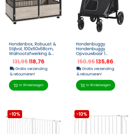
Hondenbox, Robuust &
Hondenbuggy
Stijlvol, 100x60x68cm,
Hondenbuggy
Walnootafwerking &
Opvouwbaar 1
Zwart
Opbergmand 112cm X
131,95
118,76
150,95
135,86
65cm X 100cm Grijs
Gratis verzending
Gratis verzending
& retourneren!
& retourneren!
In Winkelwagen
In Winkelwagen
-10%
-10%