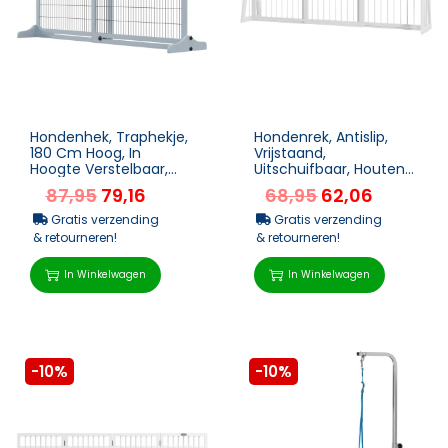
Hondenhek, Traphekje,
Hondenrek, Antislip,
180 Cm Hoog, In
Vrijstaand,
Hoogte Verstelbaar,
Uitschuifbaar, Houten
Grijs + Zwart
Frame, 71-
87,95
79,16
68,95
62,06
190×38,5x56cm, Wit
Gratis verzending
Gratis verzending
& retourneren!
& retourneren!
In Winkelwagen
In Winkelwagen
-10%
-10%