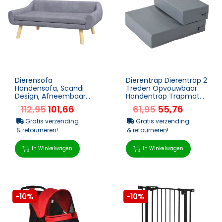
Dierensofa
Dierentrap Dierentrap 2
Hondensofa, Scandi
Treden Opvouwbaar
Design, Afneembaar
Hondentrap Trapmat
Kussen, Fluwelen Look,
Voor Katten En Honden
112,95
101,66
61,95
55,76
102 Cm X 58,5 Cm X
Grijs L45 X B39 X...
42,5 Cm, ...
Gratis verzending
Gratis verzending
& retourneren!
& retourneren!
In Winkelwagen
In Winkelwagen
-10%
-10%