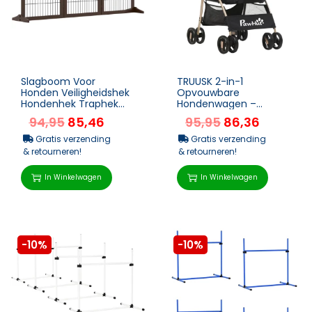
Slagboom Voor
TRUUSK 2-in-1
Honden Veiligheidshek
Opvouwbare
Hondenhek Traphek
Hondenwagen –
Hondenhekhek
Transportmand en Tas
94,95
85,46
95,95
86,36
Deurhek Grenen Hout
– 82cm x 49,5cm x
Bruin 185 X 3...
98cm ̵...
Gratis verzending
Gratis verzending
& retourneren!
& retourneren!
In Winkelwagen
In Winkelwagen
-10%
-10%