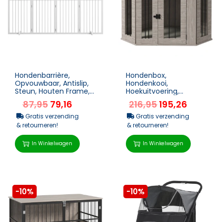
Hondenbarrière,
Hondenbox,
Opvouwbaar, Antislip,
Hondenkooi,
Steun, Houten Frame,
Hoekuitvoering,
206×35,5×76 Cm, Wit
Inclusief Slot, 1
87,95
79,16
216,95
195,26
Ligkussen, 104 X 55 X 63
Cm, Bruin
Gratis verzending
Gratis verzending
& retourneren!
& retourneren!
In Winkelwagen
In Winkelwagen
-10%
-10%