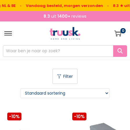
 BE
•
Vandaag besteld, morgen verzonden
•
8.3 ★ uit 140
8.3
uit
1400+
reviews
0
Filter
-10%
-10%