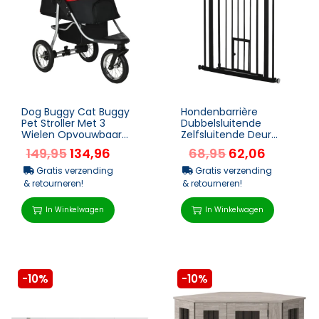
Dog Buggy Cat Buggy
Hondenbarrière
Pet Stroller Met 3
Dubbelsluitende
Wielen Opvouwbaar
Zelfsluitende Deur
Dog Cat Oxford
104cm Hoog Staal
149,95
134,96
68,95
62,06
Rood+zwart 109,5 X
Zwart
54,5 X 10...
Gratis verzending
Gratis verzending
& retourneren!
& retourneren!
In Winkelwagen
In Winkelwagen
-10%
-10%