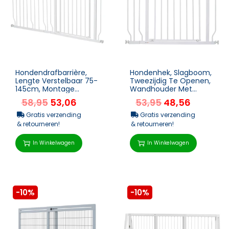
Hondendrafbarrière,
Hondenhek, Slagboom,
Lengte Verstelbaar 75-
Tweezijdig Te Openen,
145cm, Montage
Wandhouder Met
Zonder Boren, Stalen
Drukknopen,
58,95
53,06
53,95
48,56
Frame, Wit
Verstelbaar 75 Cm Tot
95 Cm, ...
Gratis verzending
Gratis verzending
& retourneren!
& retourneren!
In Winkelwagen
In Winkelwagen
-10%
-10%