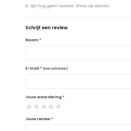
aangeschafte product terug naar de koper.
Er zijn nog geen reviews. Wees de eerste!
14 dagen retourtermijn
Gratis retourneren voor Nederland & België
Schrijf een review
Binnen 14 dagen een terugbetaling na ontva
De terugbetaling wordt gedaan via de beta
Naam *
Lees hier meer..
E-mail *
(niet zichtbaar)
Jouw waardering *
★
★
★
★
★
Jouw review *