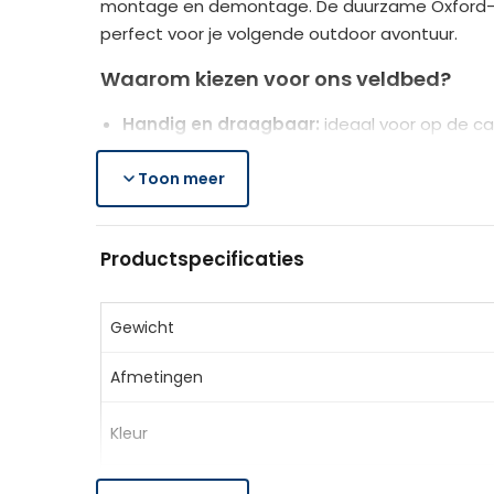
montage en demontage. De duurzame Oxford-hoes
perfect voor je volgende outdoor avontuur.
Waarom kiezen voor ons veldbed?
Handig en draagbaar:
ideaal voor op de ca
Robuust design:
gepoedercoat stalen frame
Weerbestendige materialen:
Toon meer
600D Oxford 
Specificaties
Productspecificaties
Materiaal:
Staal, Oxford
Afmetingen:
L190 x B68 x H52 cm
Afmetingen opgevouwen:
L21 x B16 x H104 
Gewicht
Draagvermogen:
150 kg
Afmetingen
Kleur:
Blauw
Leveringsomvang
Kleur
1 x Veldbed