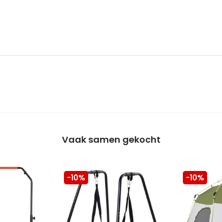
Vaak samen gekocht
-10%
-10%