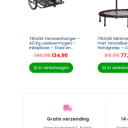
TRUUSK Fietsaanhanger –
TRUUSK Minitra
40 Kg Laadvermogen –
met Verstelba
Inklapbaar – Staal en
Handgreep – L
Rubber – Zwart – 155 x
monitor – Staa
149,95
134,96
85,95
77
71,5 x 77 cm
en Rood – Ø10
Hoogte 99-12
In winkelwagen
In winkel
Gratis verzending
14