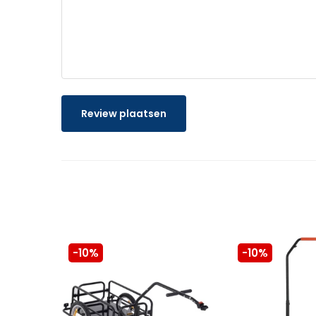
Review plaatsen
-10%
-10%