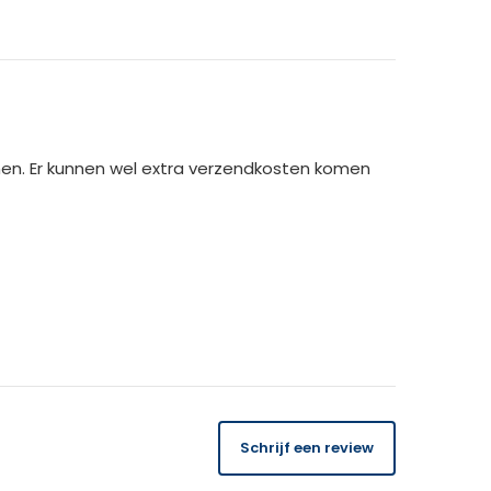
!
men. Er kunnen wel extra verzendkosten komen
14 dagen
gratis
te retourneren.
Schrijf een review
 orderbedrag gecrediteerd. Bij ontvangst van
USK binnen 14 dagen de kosten van het