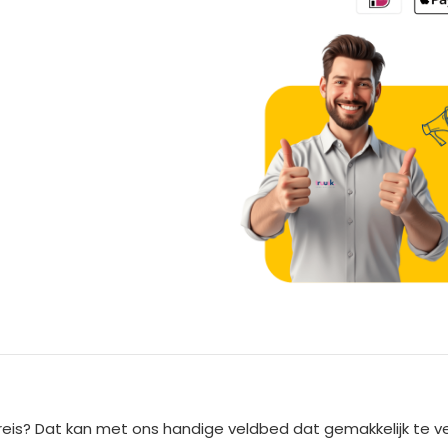
A
l
t
e
reis? Dat kan met ons handige veldbed dat gemakkelijk te ver
r