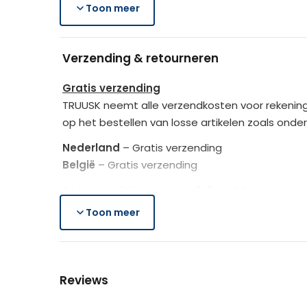
Merk
1 x Draagtas
Toon meer
1 x Gebruikershandleiding
Rotan_kleur
Lig altijd comfortabel, waar je ook bent – 
Verzending & retourneren
Kussen_kleur
Gratis verzending
TRUUSK neemt alle verzendkosten voor rekening
op het bestellen van losse artikelen zoals onde
Nederland
– Gratis verzending
België
– Gratis verzending
De bezorgtijd is ongeveer 2-3 werkdagen.
Toon meer
Lees hier meer..
Gratis retourneren
Is het aangeschafte product toch niet naar we
Reviews
Je heb na de retourmelding nogmaals 14 dagen o
de producten controleert TRUUSK het product zo