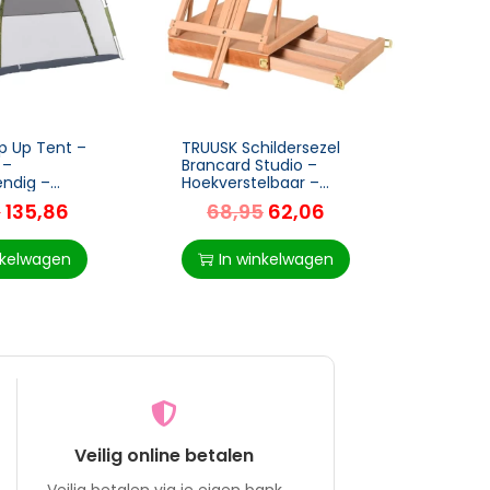
p Up Tent –
TRUUSK Schildersezel
2-in-
 –
Brancard Studio –
Boksz
ndig –
Hoekverstelbaar –
Kg Bo
h
Opvouwbaar – Met Lade
Vrijst
5
135,86
68,95
62,06
21
anisme –
– Beuken Naturel – 42 x
Boksz
240cm x 199cm
36 x 12,5 cm
Boksb
Grijs
Kg Dr
nkelwagen
In winkelwagen
I
Hoogt
Veilig online betalen