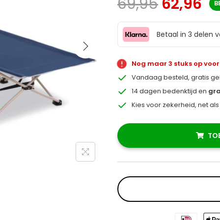
69,95
62,96
B
Betaal in 3 delen 
Nog maar 3 stuks op voo
Vandaag besteld, gratis g
14 dagen bedenktijd en
gra
Kies voor zekerheid, net al
TO