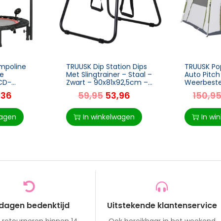
mpoline
TRUUSK Dip Station Dips
TRUUSK Po
re
Met Slingtrainer – Staal –
Auto Pitch
CD-
Zwart – 90x81x92,5cm –
Weerbeste
l – Zwart
Voor Effectieve Workouts
Hydraulisc
,36
59,95
53,96
150,9
2 cm –
thuis – Fitnessapparatuur
Drukmech
3cm
240cm x 
– Groen & 
wagen
In winkelwagen
In wi
 dagen bedenktijd
Uitstekende klantenservice