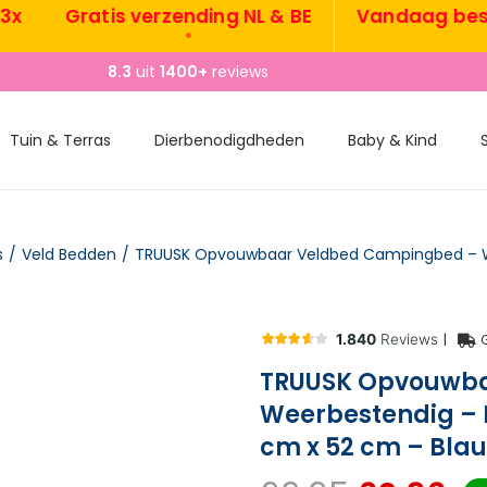
Gratis verzending NL & BE
Vandaag besteld
•
8.3
uit
1400+
reviews
Tuin & Terras
Dierbenodigdheden
Baby & Kind
s
/
Veld Bedden
/
|
TRUUSK Opvouwba
Weerbestendig – I
cm x 52 cm – Bla