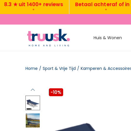
 ★ uit 1400+ reviews
Betaal achteraf of in 3x
•
•
Huis & Wonen
Home
/
Sport & Vrije Tijd
/
Kamperen & Accessoire
-10%