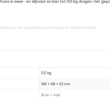
 is weer- en slijtvast en kan tot 150 kg dragen. Het gep
n
a
t
i
mping of als logeerbed, eenvoudig te transporteren
v
 voor duurzaamheid en stabiliteit
e
hoes met PVC-coating is water- en scheurbestendig
:
cm
0,0 kg
190 × 68 × 52 cm
Bruin + kaki
Outsunny