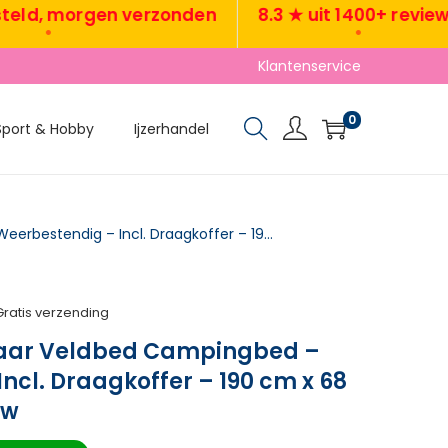
, morgen verzonden
8.3 ★ uit 1400+ reviews
•
•
Klantenservice
0
Sport & Hobby
Ijzerhandel
TRUUSK Opvouwbaar Veldbed Campingbed – Weerbestendig – Incl. Draagkoffer – 190 cm x 68 cm x 52 cm – Blauw
Gratis verzending
ar Veldbed Campingbed –
ncl. Draagkoffer – 190 cm x 68
uw