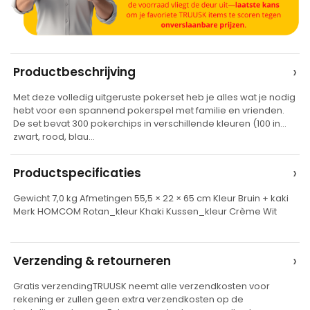
A
›
Productbeschrijving
l
Met deze volledig uitgeruste pokerset heb je alles wat je nodig
t
hebt voor een spannend pokerspel met familie en vrienden.
e
De set bevat 300 pokerchips in verschillende kleuren (100 in
zwart, rood, blau…
r
n
›
Productspecificaties
a
t
Gewicht 7,0 kg Afmetingen 55,5 × 22 × 65 cm Kleur Bruin + kaki
Merk HOMCOM Rotan_kleur Khaki Kussen_kleur Crème Wit
i
v
e
›
Verzending & retourneren
:
Gratis verzendingTRUUSK neemt alle verzendkosten voor
rekening er zullen geen extra verzendkosten op de