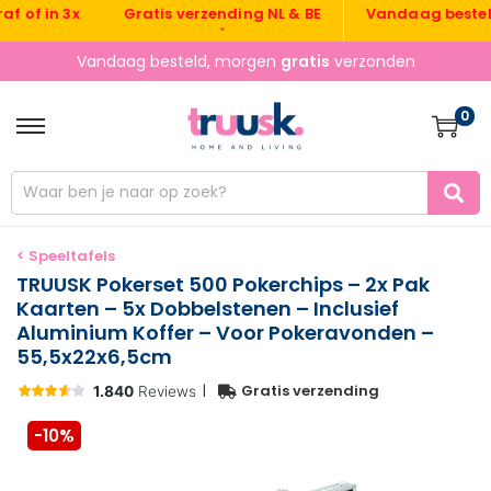
Gratis verzending NL & BE
Vandaag besteld, m
 in 3x
•
•
Vandaag besteld, morgen
gratis
verzonden
0
< Speeltafels
TRUUSK Pokerset 500 Pokerchips – 2x Pak
Kaarten – 5x Dobbelstenen – Inclusief
Aluminium Koffer – Voor Pokeravonden –
55,5x22x6,5cm
|
Gratis verzending
-10%