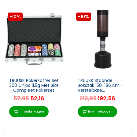
-10%
-10%
TRUUSK Pokerkoffer Set
TRUUSK Staande
300 Chips 11,5g Met Slot
Bokszak 158-186 cm –
– Compleet Pokerset –
Verstelbare
2 Decks – 5
Trainingspartner –
57,95
52,16
213,95
192,56
Dobbelstenen – Dealer
Zwart/Bruin – NIEUW –
Blind Buttons – Zilver
Bokszakpop Dummy
voor Bokstraining
In winkelwagen
In winkelwagen