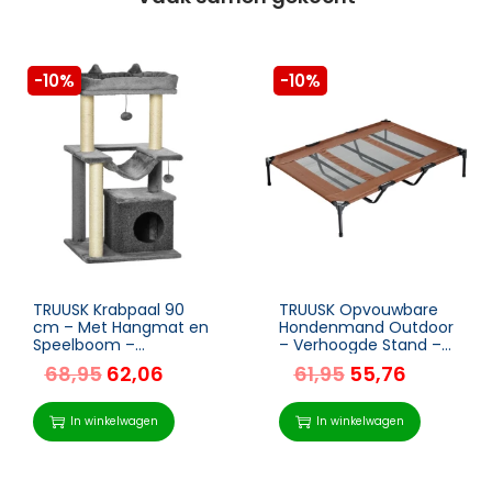
-10%
-10%
TRUUSK Krabpaal 90
TRUUSK Opvouwbare
cm – Met Hangmat en
Hondenmand Outdoor
Speelboom –
– Verhoogde Stand –
Kattengrot en
122cm x 92cm x 23cm
68,95
62,06
61,95
55,76
Platforms – Klimboom
– Koffie Bruin + Zwart –
– Activiteit voor Katten
Voor Honden tot 10 kg
– Grijs
In winkelwagen
In winkelwagen