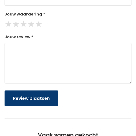
Jouw waardering *
★
★
★
★
★
Jouw review *
Review plaatsen
Vaak samen gekocht