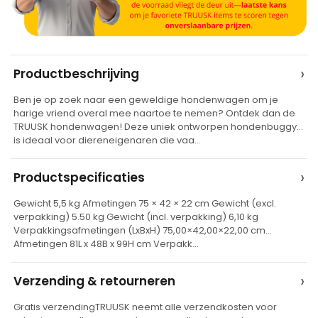
A
›
Productbeschrijving
l
Ben je op zoek naar een geweldige hondenwagen om je
t
harige vriend overal mee naartoe te nemen? Ontdek dan de
e
TRUUSK hondenwagen! Deze uniek ontworpen hondenbuggy
is ideaal voor diereneigenaren die vaa…
r
n
›
Productspecificaties
a
t
Gewicht 5,5 kg Afmetingen 75 × 42 × 22 cm Gewicht (excl.
verpakking) 5.50 kg Gewicht (incl. verpakking) 6,10 kg
i
Verpakkingsafmetingen (LxBxH) 75,00×42,00×22,00 cm
v
Afmetingen 81L x 48B x 99H cm Verpakk…
e
›
Verzending & retourneren
:
Gratis verzendingTRUUSK neemt alle verzendkosten voor