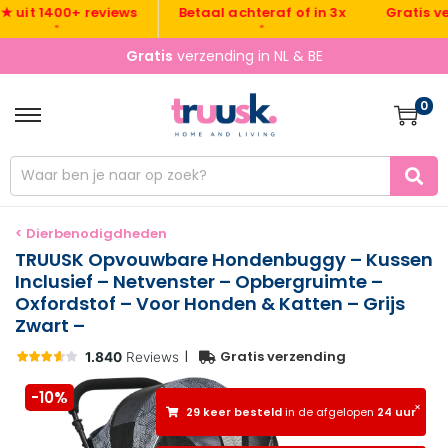
Gratis verzen
t 1400+ reviews
Betaal achteraf of in 3x
•
•
•
Gratis
verzending in NL & BE
0
< Dierbenodigdheden
TRUUSK Opvouwbare Hondenbuggy – Kussen
Inclusief – Netvenster – Opbergruimte –
Oxfordstof – Voor Honden & Katten – Grijs
Zwart –
|
Gratis verzending
-10%
×
29 keer besteld
in de afgelopen
24 uur