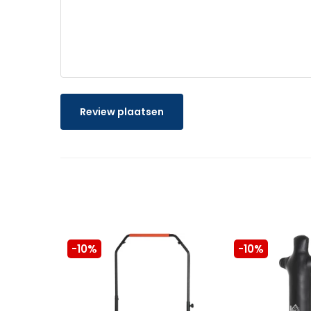
Review plaatsen
-10%
-10%