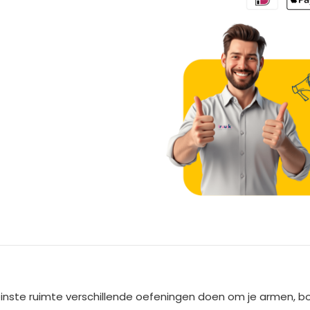
A
l
t
e
kleinste ruimte verschillende oefeningen doen om je armen, b
r