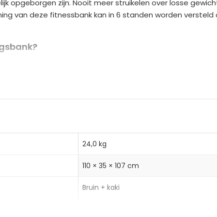
lijk opgeborgen zijn. Nooit meer struikelen over losse gewi
n
uning van deze fitnessbank kan in 6 standen worden versteld
a
t
i
ngsbank?
v
tevig massief hout
e
pbergvak voor meer gemak
:
extra armtraining en 6 standen voor verschillende intensi
mfortabele workouts
24,0 kg
110 × 35 × 107 cm
BxH)
Bruin + kaki
0, 125, 145, 165, 180 graden
HOMCOM