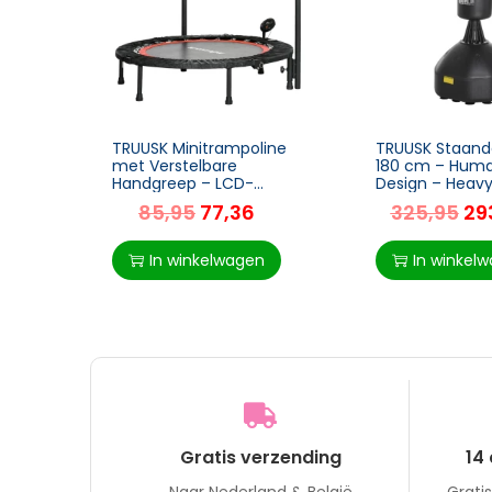
TRUUSK Minitrampoline
TRUUSK Staand
met Verstelbare
180 cm – Hum
Handgreep – LCD-
Design – Heavy
monitor – Staal – Zwart
Voor Professio
85,95
77,36
325,95
29
en Rood – Ø102 cm –
Beginners – Zw
Hoogte 99-123cm
In winkelwagen
In winkel
Gratis verzending
14