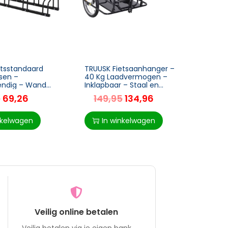
etsstandaard
TRUUSK Fietsaanhanger –
TRUUS
tsen –
40 Kg Laadvermogen –
Weers
endig – Wand-
Inklapbaar – Staal en
LCD-d
ontage – Staal
Rubber – Zwart – 155 x
80x61
5
69,26
149,95
134,96
21
 x 27 cm
71,5 x 77 cm
Wit/Z
nkelwagen
In winkelwagen
I
Veilig online betalen