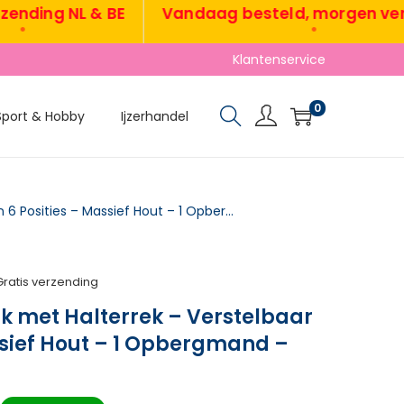
ing NL & BE
Vandaag besteld, morgen verzon
•
Klantenservice
0
Sport & Hobby
Ijzerhandel
TRUUSK Halterbank met Halterrek – Verstelbaar in 6 Posities – Massief Hout – 1 Opbergmand – Naturel + Zwart
Gratis verzending
k met Halterrek – Verstelbaar
assief Hout – 1 Opbergmand –