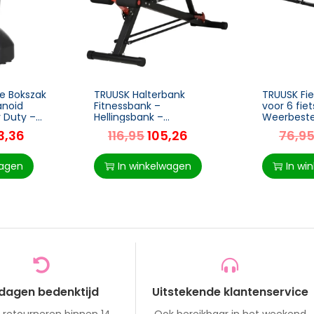
e Bokszak
TRUUSK Halterbank
TRUUSK Fi
anoid
Fitnessbank –
voor 6 fie
 Duty –
Hellingsbank –
Weerbest
nals en
Multifunctionele
of vloerm
3,36
116,95
105,26
76,9
art
Buiktrainer – Verstelbaar
– 179 x 33
– Staal – Zwart – 64 x 146
x 73,5-85 cm
wagen
In winkelwagen
In wi
 dagen bedenktijd
Uitstekende klantenservice