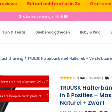
ews
Betaal achteraf of in 3x
Gratis verzend
•
•
Gratis
verzending in NL & BE
Tuin & Terras
Dierbenodigdheden
Baby & Kind
Krachttraining
/
|
×
r besteld
in de afgelopen
24 uur
TRUUSK Halterban
in 6 Posities – M
×
oekers
bekijken nu dit product
Naturel + Zwart