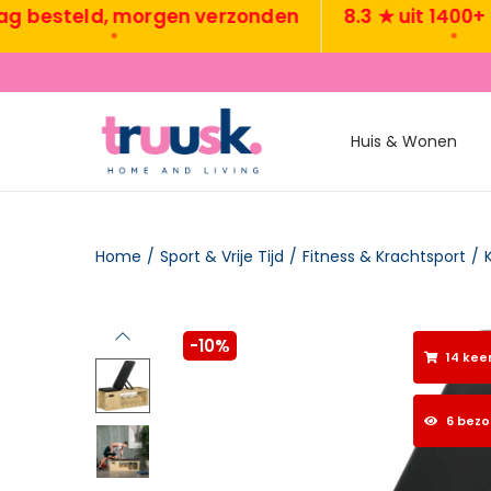
steld, morgen verzonden
8.3 ★ uit 1400+ revi
•
•
Huis & Wonen
Home
/
Sport & Vrije Tijd
/
Fitness & Krachtsport
/
-10%
14 kee
6 bez