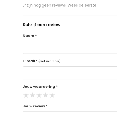
aangeschafte product terug naar de koper.
Er zijn nog geen reviews. Wees de eerste!
14 dagen retourtermijn
Gratis retourneren voor Nederland & België
Schrijf een review
Binnen 14 dagen een terugbetaling na ontva
De terugbetaling wordt gedaan via de beta
Naam *
Lees hier meer..
E-mail *
(niet zichtbaar)
Jouw waardering *
★
★
★
★
★
Jouw review *