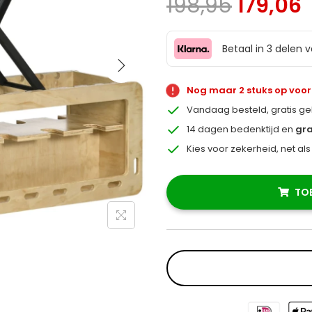
198,95
179,06
Betaal in 3 delen 
Nog maar 2 stuks op voo
Vandaag besteld, gratis g
14 dagen bedenktijd en
gra
Kies voor zekerheid, net al
TO