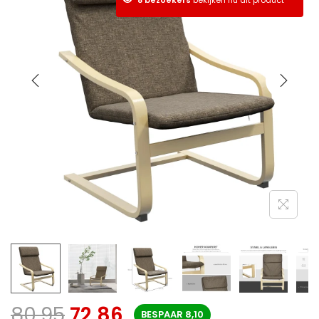
80,95
72,86
BESPAAR
8,10