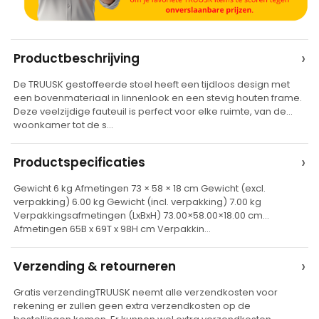
A
›
Productbeschrijving
l
De TRUUSK gestoffeerde stoel heeft een tijdloos design met
t
een bovenmateriaal in linnenlook en een stevig houten frame.
e
Deze veelzijdige fauteuil is perfect voor elke ruimte, van de
woonkamer tot de s…
r
n
›
Productspecificaties
a
t
Gewicht 6 kg Afmetingen 73 × 58 × 18 cm Gewicht (excl.
verpakking) 6.00 kg Gewicht (incl. verpakking) 7.00 kg
i
Verpakkingsafmetingen (LxBxH) 73.00×58.00×18.00 cm
v
Afmetingen 65B x 69T x 98H cm Verpakkin…
e
›
Verzending & retourneren
:
Gratis verzendingTRUUSK neemt alle verzendkosten voor
rekening er zullen geen extra verzendkosten op de