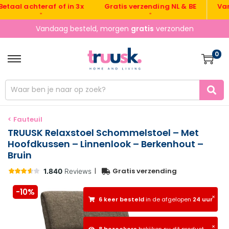
Gratis verzending NL & BE
Vandaag
l achteraf of in 3x
•
•
Vandaag besteld, morgen
gratis
verzonden
0
< Fauteuil
TRUUSK Relaxstoel Schommelstoel – Met
Hoofdkussen – Linnenlook – Berkenhout –
Bruin
|
Gratis verzending
-10%
×
6 keer besteld
in de afgelopen
24 uur
×
8 bezoekers
bekijken nu dit product