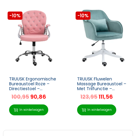
-10%
-10%
TRUUSK Ergonomische
TRUUSK Fluwelen
Bureaustoel Roze –
Massage Bureaustoel –
Directiestoel –
Met Trilfunctie –
Gecapitonneerde
Afmetingen 55cm x
100,95
90,86
123,95
111,56
Rugleuning – PU – 59,5
65cm x 86cm – Groen
x 60,5 x 95-105 cm
In winkelwagen
In winkelwagen