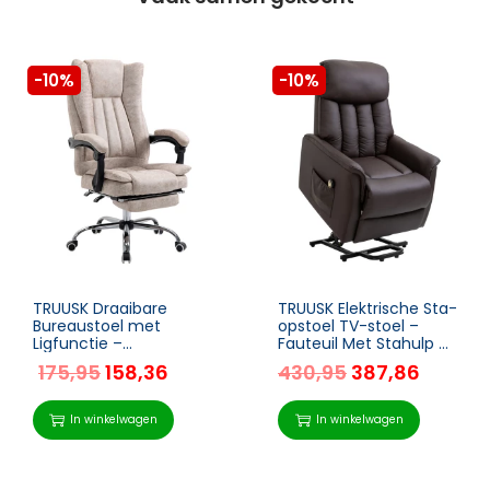
-10%
-10%
TRUUSK Draaibare
TRUUSK Elektrische Sta-
Bureaustoel met
opstoel TV-stoel –
Ligfunctie –
Fauteuil Met Stahulp –
Voetensteun –
Relaxstoel Met
175,95
158,36
430,95
387,86
Zithoogteverstelling –
Ligfunctie –
Microvezel – Kunststof
Imitatieleer Bruin – 80 x
– Metaal – Nylon –
94 x 104 cm
In winkelwagen
In winkelwagen