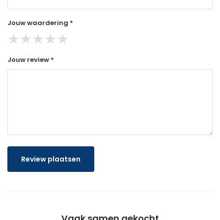
Jouw waardering *
★
★
★
★
★
Jouw review *
Review plaatsen
Vaak samen gekocht