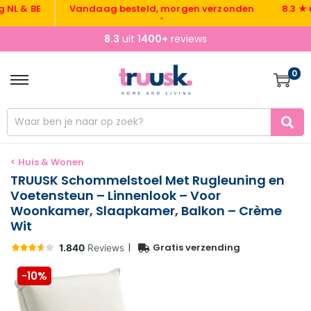
 & BE
Vandaag besteld, morgen verzonden
8.3 ★ uit 
•
8.3
uit
1400+
reviews
0
< Huis & Wonen
TRUUSK Schommelstoel Met Rugleuning en
Voetensteun – Linnenlook – Voor
Woonkamer, Slaapkamer, Balkon – Crème
Wit
|
Gratis verzending
-10%