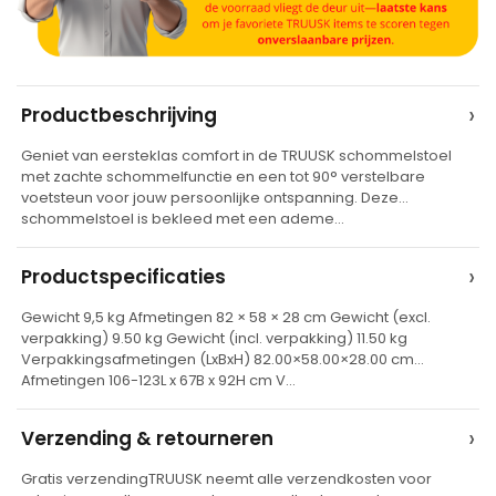
A
›
Productbeschrijving
l
Geniet van eersteklas comfort in de TRUUSK schommelstoel
t
met zachte schommelfunctie en een tot 90° verstelbare
e
voetsteun voor jouw persoonlijke ontspanning. Deze
schommelstoel is bekleed met een ademe…
r
n
›
Productspecificaties
a
t
Gewicht 9,5 kg Afmetingen 82 × 58 × 28 cm Gewicht (excl.
verpakking) 9.50 kg Gewicht (incl. verpakking) 11.50 kg
i
Verpakkingsafmetingen (LxBxH) 82.00×58.00×28.00 cm
v
Afmetingen 106-123L x 67B x 92H cm V…
e
›
Verzending & retourneren
:
Gratis verzendingTRUUSK neemt alle verzendkosten voor