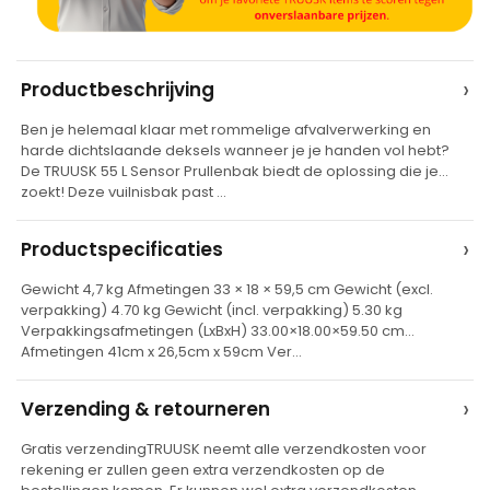
A
›
Productbeschrijving
l
Ben je helemaal klaar met rommelige afvalverwerking en
t
harde dichtslaande deksels wanneer je je handen vol hebt?
e
De TRUUSK 55 L Sensor Prullenbak biedt de oplossing die je
zoekt! Deze vuilnisbak past …
r
n
›
Productspecificaties
a
t
Gewicht 4,7 kg Afmetingen 33 × 18 × 59,5 cm Gewicht (excl.
verpakking) 4.70 kg Gewicht (incl. verpakking) 5.30 kg
i
Verpakkingsafmetingen (LxBxH) 33.00×18.00×59.50 cm
v
Afmetingen 41cm x 26,5cm x 59cm Ver…
e
›
Verzending & retourneren
:
Gratis verzendingTRUUSK neemt alle verzendkosten voor
rekening er zullen geen extra verzendkosten op de