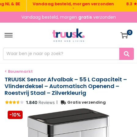
 & BE
Vandaag besteld, morgen verzonden
8.3 ★ uit
•
Vandaag besteld, morgen
gratis
verzonden
0
< Bouwmarkt
TRUUSK Sensor Afvalbak – 55 L Capaciteit –
Vlinderdeksel – Automatisch Openend –
Roestvrij Staal – Zilverkleurig
|
Gratis verzending
-10%