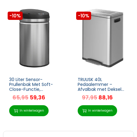
-10%
-10%
30 Liter Sensor-
TRUUSK 40L
Prullenbak Met Soft-
Pedaalemmer –
Close-Functie,
Afvalbak met Deksel
Aanraakvrije
en Voetpedaal – 2
65,95
59,36
97,95
88,16
Afvalemmer Van
Binnenbakken – Soft-
Roestvrij Staal Voor
Close – Roestvrij Staal
Hygiënische Keukens
– Zilver – 40 x 34,8 x
In winkelwagen
In winkelwagen