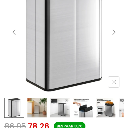
86,95
78,26
BESPAAR
8,70