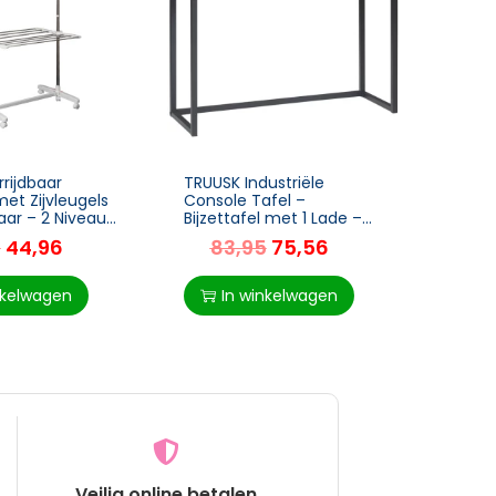
rijdbaar
TRUUSK Industriële
TRUUS
et Zijvleugels
Console Tafel –
Rolkru
ar – 2 Niveaus
Bijzettafel met 1 Lade –
Verst
esparend –
Bruin + Zwart – Vintage
Met W
5
44,96
83,95
75,56
6
n en Buiten –
Design – Stijlvol en
Schoo
Functioneel
Kappe
nkelwagen
In winkelwagen
I
Veilig online betalen