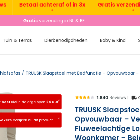
Betaal achteraf of in 3x
Gratis verzending N
•
•
Vandaag besteld, morgen
gratis
verzonden
Tuin & Terras
Dierbenodigdheden
Baby & Kind
hlafsofas
/
|
×
r besteld
in de afgelopen
24 uur
TRUUSK Slaapstoe
Opvouwbaar – Ver
×
oekers
bekijken nu dit product
Fluweelachtige Lo
Woonkamer – Bei