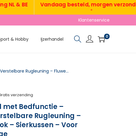
L & BE
Vandaag besteld, morgen verzonden
•
Klantenservice
0
Sport & Hobby
Ijzerhandel
TRUUSK Slaapstoel met Bedfunctie – Opvouwbaar – Verstelbare Rugleuning – Fluweelachtige Look – Sierkussen – Voor Woonkamer – Beige
Gratis verzending
l met Bedfunctie –
stelbare Rugleuning –
ok – Sierkussen – Voor
ge