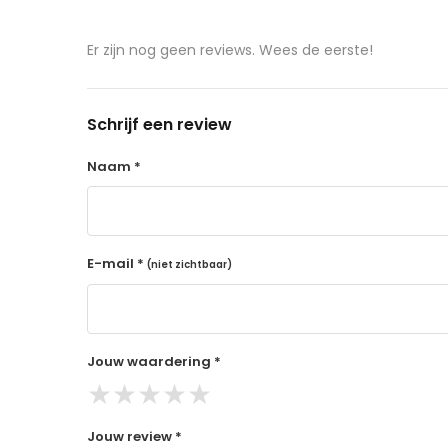
de producten controleert TRUUSK het product zo
aangeschafte product terug naar de koper.
Er zijn nog geen reviews. Wees de eerste!
14 dagen retourtermijn
Gratis retourneren voor Nederland & België
Schrijf een review
Binnen 14 dagen een terugbetaling na ontva
De terugbetaling wordt gedaan via de beta
Naam *
Lees hier meer..
E-mail *
(niet zichtbaar)
Jouw waardering *
★
★
★
★
★
Jouw review *