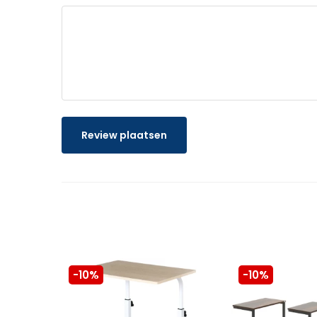
Review plaatsen
-10%
-10%