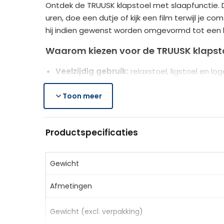
Ontdek de TRUUSK klapstoel met slaapfunctie. D
uren, doe een dutje of kijk een film terwijl je 
hij indien gewenst worden omgevormd tot een 
Waarom kiezen voor de TRUUSK klapst
Veelzijdig gebruik:
relaxstoel, ligstoel en lo
Verstelbare rugleuning:
6 standen voor ma
Elegant design:
Toon meer
ademende bekleding, extra 
Stevig en duurzaam:
stalen frame voor stab
Productspecificaties
Productspecificaties
Kleur:
Beige
Materiaal:
Fluweelimitatie (100% polyester),
Gewicht
Afmeting sofa:
72 x 78 x 79 cm (BxDxH)
Afmetingen
Afmeting bed:
72 x 190 x 25 cm
Zitmaat:
72 x 62 cm
Gewicht (excl. verpakking)
Dikte van de zitting:
11 cm