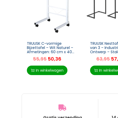
TRUUSK C-vormige
TRUUSK Nesttaf
Bijzettafel – Wit Naturel –
van 3 – Industr
Afmetingen: 60 cm x 40
Ontwerp – Sta
cm x 78 cm – Stijlvol en
– Bruin/Zwart –
55,95
50,36
63,95
57
praktisch – Voor elk
60 cm
interieur
In winkelwagen
In winkel
Gratis verzending
14