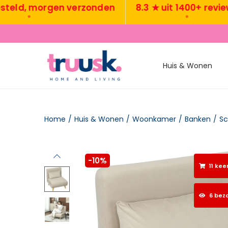
, morgen verzonden
8.3 ★ uit 1400+ reviews
•
•
Huis & Wonen
Home
/
Huis & Wonen
/
Woonkamer
/
Banken
/
Sc
-10%
11 kee
6 bez