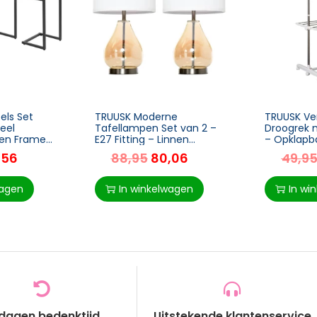
els Set
TRUUSK Moderne
TRUUSK Ver
ieel
Tafellampen Set van 2 –
Droogrek m
len Frame
E27 Fitting – Linnen
– Opklapba
 45 x 30 x
Lampenkap – Amber Glas
– Ruimteb
,56
88,95
80,06
49,9
– Voor Sfeervolle
Voor Binne
Verlichting in Huis
Grijs
wagen
In winkelwagen
In wi
 dagen bedenktijd
Uitstekende klantenservice