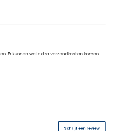
0 cm
9cm
men. Er kunnen wel extra verzendkosten komen
hem vandaag nog!
14 dagen
gratis
te retourneren.
Schrijf een review
 orderbedrag gecrediteerd. Bij ontvangst van