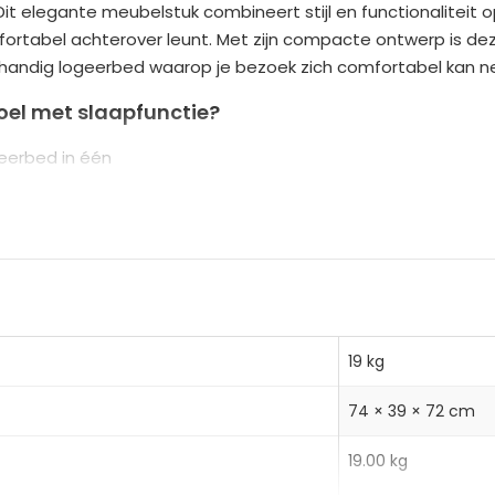
it elegante meubelstuk combineert stijl en functionaliteit
r
comfortabel achterover leunt. Met zijn compacte ontwerp is de
n
handig logeerbed waarop je bezoek zich comfortabel kan ne
a
t
oel met slaapfunctie?
i
geerbed in één
v
ximaal comfort
e
kussen en luxe afwerking
:
iliteit en lange levensduur
 schuim, staal, rubberboomhout
19 kg
74 × 39 × 72 cm
19.00 kg