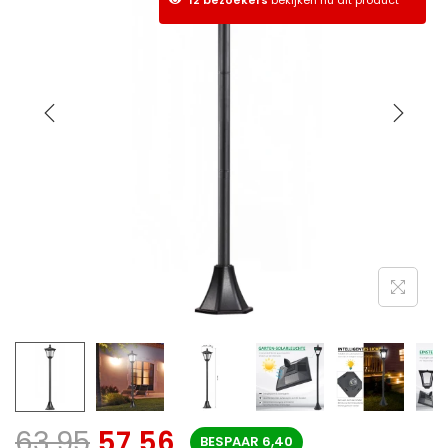
63,95
57,56
BESPAAR
6,40