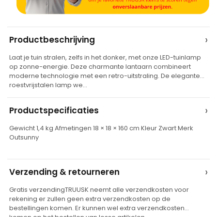
A
›
Productbeschrijving
l
Laat je tuin stralen, zelfs in het donker, met onze LED-tuinlamp
t
op zonne-energie. Deze charmante lantaarn combineert
e
moderne technologie met een retro-uitstraling. De elegante
roestvrijstalen lamp we…
r
n
›
Productspecificaties
a
t
Gewicht 1,4 kg Afmetingen 18 × 18 × 160 cm Kleur Zwart Merk
Outsunny
i
v
e
›
Verzending & retourneren
:
Gratis verzendingTRUUSK neemt alle verzendkosten voor
rekening er zullen geen extra verzendkosten op de
bestellingen komen. Er kunnen wel extra verzendkosten