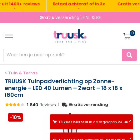
Gratis verzen
t 1400+ reviews
Betaal achteraf of in 3x
•
•
•
Gratis
verzending in NL & BE
0
< Tuin & Terras
TRUUSK Tuinpadverlichting op Zonne-
energie – LED 40 Lumen – Zwart – 18 x 18 x
160cm
|
Gratis verzending
-10%
×
13 keer besteld
in de afgelopen
24 uur
×
12 bezoekers
bekijken nu dit product