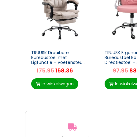
TRUUSK Draaibare
TRUUSK Ergon
Bureaustoel met
Bureaustoel Ro
Ligfunctie – Voetensteun
Directiestoel –
– Zithoogteverstelling –
Gecapitonnee
175,95
158,36
97,95
88
Microvezel – Kunststof –
Rugleuning – PU
Metaal – Nylon –
60,5 x 95-105 
In winkelwagen
In winkel