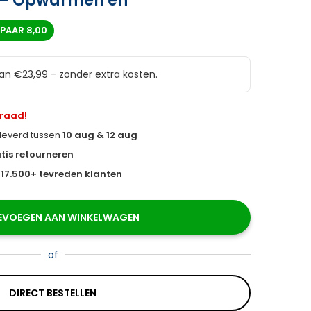
s – Opwarmen en
SPAAR
8,00
van €23,99 - zonder extra kosten.
rraad!
eleverd tussen
10 aug & 12 aug
tis retourneren
s
17.500+ tevreden klanten
EVOEGEN AAN WINKELWAGEN
of
DIRECT BESTELLEN