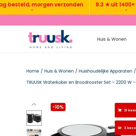
steld, morgen verzonden
8.3 ★ uit 1400+ rev
•
•
Huis & Wonen
Home
/
Huis & Wonen
/
Huishoudelijke Apparaten
/
-10%
31 kee
3 bez