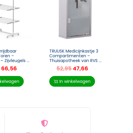
rijdbaar
TRUUSK Medicijnkastje 3
TRUUS
Toren –
Compartimenten –
Archie
– Zijvleugels –
Thuisapotheek van RVS –
Staal 
eaus – Voor
25 x 12 x 48 cm – Voor
cm – 
66,56
52,95
47,66
14
– Grijs
Thuisgebruik – Stijlvol en
Functioneel
nkelwagen
In winkelwagen
I