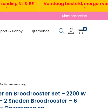
ing NL & BE
Vandaag besteld, morgen verzon
•
Klantenservice
0
Sport & Hobby
Ijzerhandel
Gratis verzending
r en Broodrooster Set – 2200 W
 – 2 Sneden Broodrooster – 6