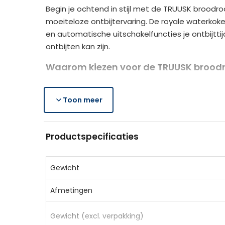
Begin je ochtend in stijl met de TRUUSK broodro
moeiteloze ontbijtervaring. De royale waterkok
en automatische uitschakelfuncties je ontbijtti
ontbijten kan zijn.
Waarom kiezen voor de TRUUSK broodr
Efficiënt ontbijten:
waterkoker met 1,7 liter 
Perfecte toast:
Toon meer
broodrooster met zes bruini
Veilig en praktisch:
automatische uitschakeli
Productspecificaties
Productspecificaties
Kleur:
Zwart + Chroom
Materiaal:
Kunststof, Roestvrij staal
Gewicht
Waterkoker Afmetingen:
21,2 x 16 x 24,3 cm
Afmetingen
Waterkoker Capaciteit:
1,7 L
Broodrooster Afmetingen:
27,2 x 15,6 x 18,5
Gewicht (excl. verpakking)
Sleufafmetingen:
13,5 x 3,5 x 13,5 cm