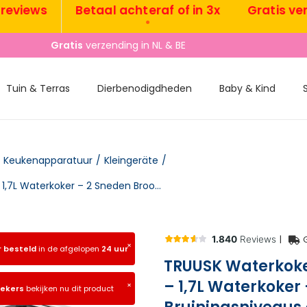
iews
Betaal achteraf of in 3x
Gratis verzend
•
•
Gratis
verzending in NL & BE
Tuin & Terras
Dierbenodigdheden
Baby & Kind
Keukenapparatuur
/
Kleingeräte
/
TRUUSK Waterkoker en Broodrooster Set – 2200 W – 1,7L Waterkoker – 2 Sneden Broodrooster – 6 Bruiningsniveaus – Opwarmen en
|
×
r besteld
in de afgelopen
24 uur
TRUUSK Waterkoke
– 1,7L Waterkoker
×
oekers
bekijken nu dit product