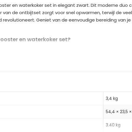
oster en waterkoker set in elegant zwart. Dit moderne duo c
r
er van de ontbijtset zorgt voor snel opwarmen, terwijl de v
n
jd revolutioneert. Geniet van de eenvoudige bereiding van j
a
t
i
ooster en waterkoker set?
v
capaciteit en broodrooster met liftfunctie voor gemakkelijk g
e
ngsniveaus voor jouw ideale geroosterde brood
:
ng, BPA-vrije materialen en anti-kalkfilter voor jouw gemoe
3,4 kg
 (met basis)
54,4 × 23,5 
 cm
3.40 kg