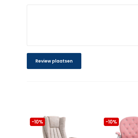
Review plaatsen
-10%
-10%