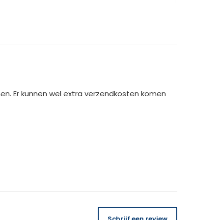
×26.50 cm
cm x 24,3cm
men. Er kunnen wel extra verzendkosten komen
14 dagen
gratis
te retourneren.
Schrijf een review