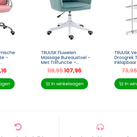
omische
TRUUSK Fluwelen
TRUUSK Ver
ze –
Massage Bureaustoel –
Droogrek 
Met Trilfunctie –
Inklapbaar 
rde
Afmetingen 55cm x
3 of 4 Niv
,16
119,95
107,96
73,95
 – 59,5 x
65cm x 86cm – Groen
Natte Was 
cm
wagen
In winkelwagen
In wi