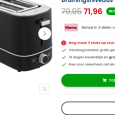
Bruiningsniveau
79,95
71,96
BE
Betaal in 3 delen 
Nog maar 3 stuks op voo
Vandaag besteld, gratis g
14 dagen bedenktijd en
gra
Kies voor zekerheid, net al
TO