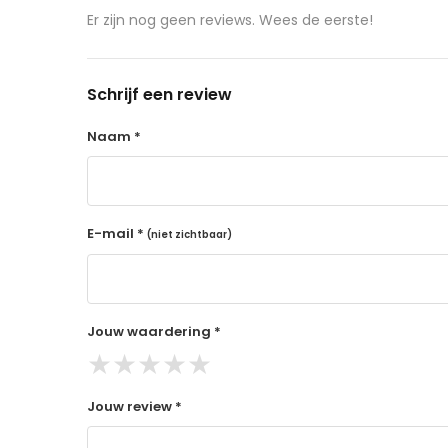
aangeschafte product terug naar de koper.
Er zijn nog geen reviews. Wees de eerste!
14 dagen retourtermijn
Gratis retourneren voor Nederland & België
Schrijf een review
Binnen 14 dagen een terugbetaling na ontva
De terugbetaling wordt gedaan via de beta
Naam *
Lees hier meer..
E-mail *
(niet zichtbaar)
Jouw waardering *
★
★
★
★
★
Jouw review *