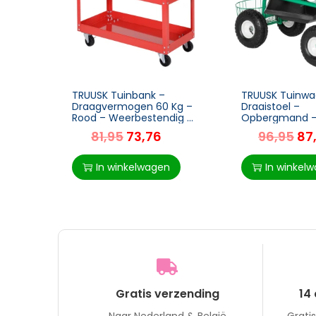
TRUUSK Tuinbank –
TRUUSK Tuinw
Draagvermogen 60 Kg –
Draaistoel –
Rood – Weerbestendig –
Opbergmand 
Stabiel – Voor Tuin &
Verstelbare Ho
81,95
73,76
96,95
87
Terras
kg Draagverm
Groen – 81 x 4
cm
In winkelwagen
In winkel
Gratis verzending
14