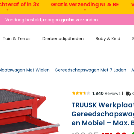
f of in 3x
Gratis verzending NL & BE
Vanda
•
Vandaag besteld, morgen
gratis
verzonden
Tuin & Terras
Dierbenodigdheden
Baby & Kind
|
TRUUSK Werkplaa
Gereedschapswage
en Mobiel – Max. 