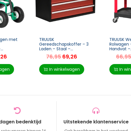
agen met
TRUUSK
TRUUSK We
Gereedschapskoffer – 3
Rolwagen 
–
Laden – Staal –
Handvat –
ogte – 150
Zwart/Rood – Handvat –
Montagew
,26
76,95
69,26
66,9
ogen –
Slot – Praktisch en Handig
Garage – 
4,5 x 46-59
68 kg Dra
Zwart
wagen
In winkelwagen
In wi
 dagen bedenktijd
Uitstekende klantenservice