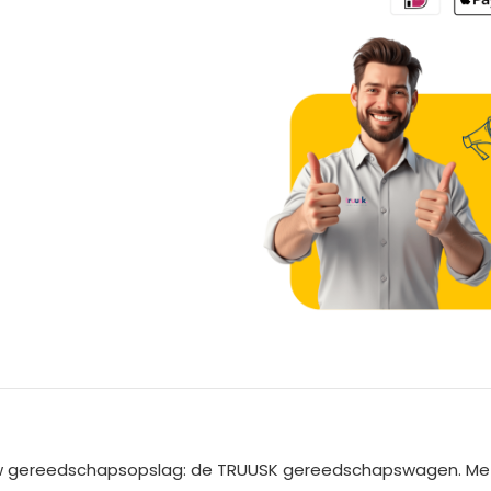
A
l
t
e
uw gereedschapsopslag: de TRUUSK gereedschapswagen. Met t
r