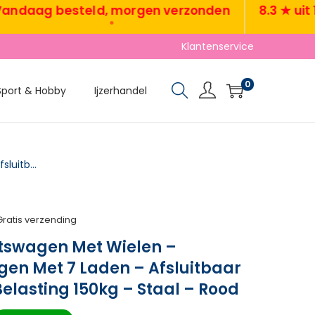
ag besteld, morgen verzonden
8.3 ★ uit 1400
•
•
Klantenservice
0
Sport & Hobby
Ijzerhandel
TRUUSK Werkplaatswagen Met Wielen – Gereedschapswagen Met 7 Laden – Afsluitbaar en Mobiel – Max. Belasting 150kg – Staal – Rood
Gratis verzending
tswagen Met Wielen –
n Met 7 Laden – Afsluitbaar
Belasting 150kg – Staal – Rood