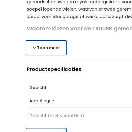
gereedschapswagen royale opbergruimte voor al j
soepel lopende wielen, waarvan er twee gerem
Ideaal voor elke garage of werkplaats, zorgt de
Waarom kiezen voor de TRUUSK gere
Veel opbergruimte:
2 kleine lades en 5 grot
Sterke constructie:
Toon meer
robuust staal met weers
Makkelijk verplaatsbaar:
zijhandgreep en 4
Handige toegang:
kogellagergeleiders voo
Productspecificaties
Georganiseerd en veilig:
lades en planken 
Productspecificaties
Gewicht
Kleur:
Rood
Afmetingen
Materiaal:
Staal
Afmetingen:
69 x 33 x 75 cm (LxBxH)
Gewicht (excl. verpakking)
Draagvermogen:
15 kg per lade, 150 kg tota
Afmetingen lade:
51 x 29 x 4 cm (Klein), 51 x