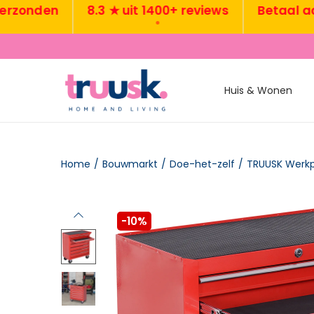
nden
8.3 ★ uit 1400+ reviews
Betaal achtera
•
•
Huis & Wonen
Home
/
Bouwmarkt
/
Doe-het-zelf
/
-10%