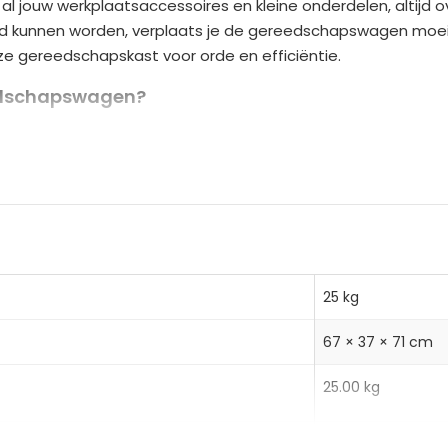
ouw werkplaatsaccessoires en kleine onderdelen, altijd over
n
d kunnen worden, verplaats je de gereedschapswagen moeit
a
ze gereedschapskast voor orde en efficiëntie.
t
i
edschapswagen?
v
e lades
e
tand tegen krassen en corrosie
:
 wielen, waarvan 2 met remmen
r soepele ladebeweging
met schuimmat en slot met sleutels
25 kg
67 × 37 × 71 cm
25.00 kg
al
 29 x 8,5 cm (Groot)
23.00 kg