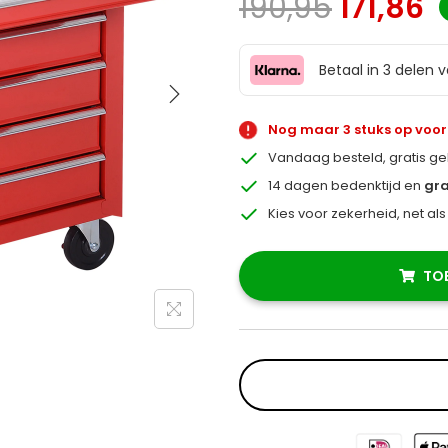
190,95
171,86
Betaal in 3 delen 
Nog maar 3 stuks op voo
Vandaag besteld, gratis g
14 dagen bedenktijd en
gra
Kies voor zekerheid, net al
TO