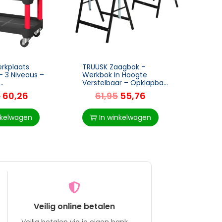
rkplaats
TRUUSK Zaagbok –
Geree
– 3 Niveaus –
Werkbok In Hoogte
Geree
Verstelbaar – Opklapbaar
Laden
agen Voor
– Metaal – Zwart – 68 x
Gere
5
60,26
61,95
55,76
11
Magazijn – Max.
56 x 80-130 cm –
Hand
agvermogen –
Draagvermogen 200 kg
Geree
Rood
nkelwagen
In winkelwagen
I
Veilig online betalen