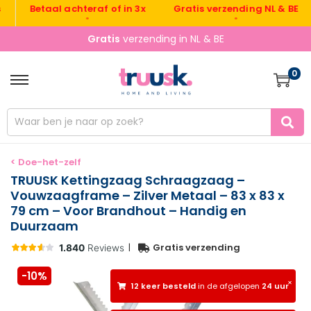
Gratis verzending NL & BE
V
Betaal achteraf of in 3x
•
•
Gratis
verzending in NL & BE
0
< Doe-het-zelf
TRUUSK Kettingzaag Schraagzaag –
Vouwzaagframe – Zilver Metaal – 83 x 83 x
79 cm – Voor Brandhout – Handig en
Duurzaam
|
Gratis verzending
-10%
×
12 keer besteld
in de afgelopen
24 uur