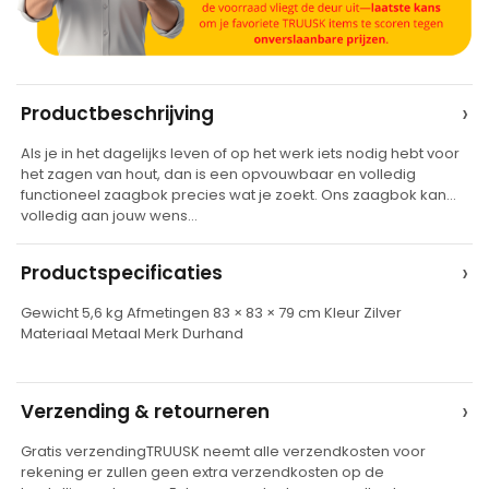
A
›
Productbeschrijving
l
Als je in het dagelijks leven of op het werk iets nodig hebt voor
t
het zagen van hout, dan is een opvouwbaar en volledig
e
functioneel zaagbok precies wat je zoekt. Ons zaagbok kan
volledig aan jouw wens…
r
n
›
Productspecificaties
a
t
Gewicht 5,6 kg Afmetingen 83 × 83 × 79 cm Kleur Zilver
Materiaal Metaal Merk Durhand
i
v
e
›
Verzending & retourneren
:
Gratis verzendingTRUUSK neemt alle verzendkosten voor
rekening er zullen geen extra verzendkosten op de