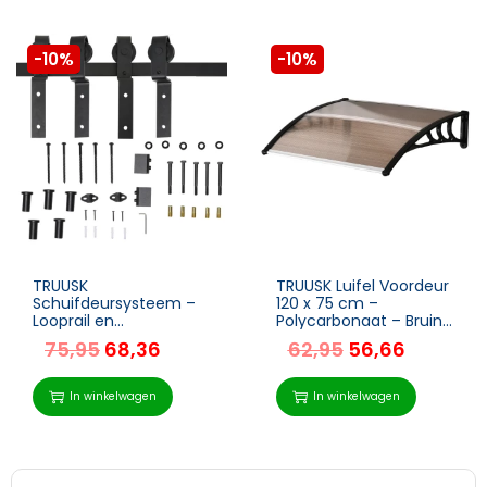
-10%
-10%
TRUUSK
TRUUSK Luifel Voordeur
Schuifdeursysteem –
120 x 75 cm –
Looprail en
Polycarbonaat – Bruin
Schuifdeurbeslag –
– Weerbestendig –
75,95
68,36
62,95
56,66
Voor Houten
Eenvoudig te
Schuifdeur – 9
monteren
Toebehoren – Zwart
In winkelwagen
In winkelwagen