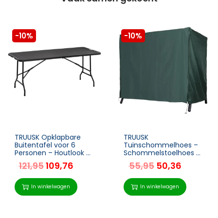
-10%
-10%
TRUUSK Opklapbare
TRUUSK
Buitentafel voor 6
Tuinschommelhoes –
Personen – Houtlook –
Schommelstoelhoes –
Donkergrijs – 180 x 75,5
Waterdicht en
121,95
109,76
55,95
50,36
x 73 cm
Zonnescherm – Oxford
– Groen – 177 x 114 x 152
cm
In winkelwagen
In winkelwagen