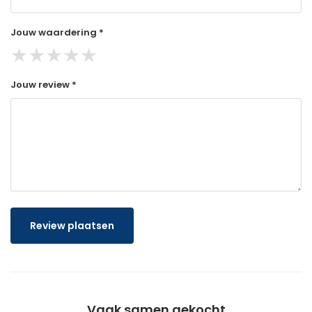
Jouw waardering *
★
★
★
★
★
Jouw review *
Review plaatsen
Vaak samen gekocht