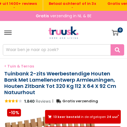
Gratis verzend
 1400+ reviews
Betaal achteraf of in 3x
•
•
•
Gratis
verzending in NL & BE
0
< Tuin & Terras
Tuinbank 2-zits Weerbestendige Houten
Bank Met Lamellenontwerp Armleuningen,
Houten Zitbank Tot 320 Kg 112 X 64 X 92 Cm
Natuurhout
|
Gratis verzending
-10%
×
13 keer besteld
in de afgelopen
24 uur