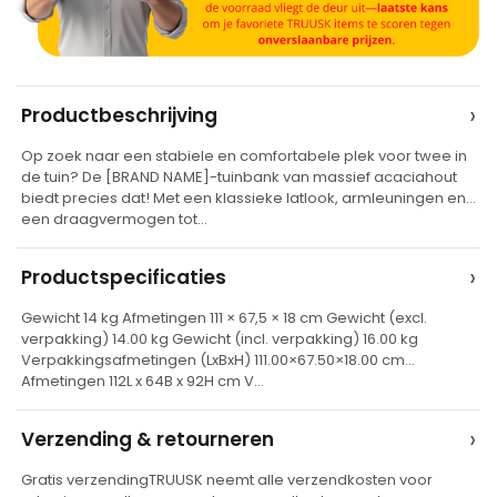
A
›
Productbeschrijving
l
Op zoek naar een stabiele en comfortabele plek voor twee in
t
de tuin? De [BRAND NAME]-tuinbank van massief acaciahout
e
biedt precies dat! Met een klassieke latlook, armleuningen en
een draagvermogen tot…
r
n
›
Productspecificaties
a
t
Gewicht 14 kg Afmetingen 111 × 67,5 × 18 cm Gewicht (excl.
verpakking) 14.00 kg Gewicht (incl. verpakking) 16.00 kg
i
Verpakkingsafmetingen (LxBxH) 111.00×67.50×18.00 cm
v
Afmetingen 112L x 64B x 92H cm V…
e
›
Verzending & retourneren
:
Gratis verzendingTRUUSK neemt alle verzendkosten voor