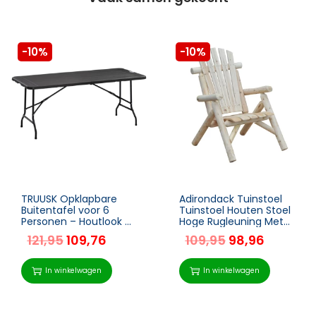
-10%
-10%
TRUUSK Opklapbare
Adirondack Tuinstoel
Buitentafel voor 6
Tuinstoel Houten Stoel
Personen – Houtlook –
Hoge Rugleuning Met
Donkergrijs – 180 x 75,5
Armleuningen
121,95
109,76
109,95
98,96
x 73 cm
Dennenhout Naturel 83
X 68 X 101 Cm
In winkelwagen
In winkelwagen