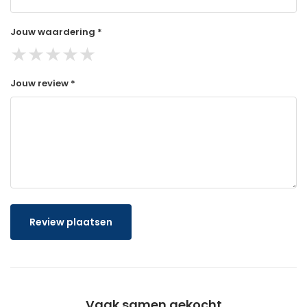
Jouw waardering *
★
★
★
★
★
Jouw review *
Review plaatsen
Vaak samen gekocht