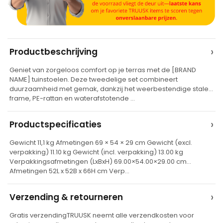
A
›
Productbeschrijving
l
Geniet van zorgeloos comfort op je terras met de [BRAND
t
NAME] tuinstoelen. Deze tweedelige set combineert
e
duurzaamheid met gemak, dankzij het weerbestendige stalen
frame, PE-rattan en waterafstotende …
r
n
›
Productspecificaties
a
t
Gewicht 11,1 kg Afmetingen 69 × 54 × 29 cm Gewicht (excl.
verpakking) 11.10 kg Gewicht (incl. verpakking) 13.00 kg
i
Verpakkingsafmetingen (LxBxH) 69.00×54.00×29.00 cm
v
Afmetingen 52L x 52B x 66H cm Verp…
e
›
Verzending & retourneren
:
Gratis verzendingTRUUSK neemt alle verzendkosten voor