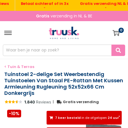
Gratis verzending NL & BE
Betaal achteraf of in 3x
•
•
Gratis
verzending in NL & BE
0
< Tuin & Terras
Tuinstoel 2-delige Set Weerbestendig
Tuinstoelen Van Staal PE-Rattan Met Kussen
Armleuning Rugleuning 52x52x66 Cm
Donkergrijs
|
Gratis verzending
-10%
×
7 keer besteld
in de afgelopen
24 uur