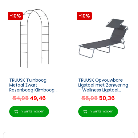
-10%
-10%
TRUUSK Tuinboog
TRUUSK Opvouwbare
Metaal Zwart –
Ligstoel met Zonwering
Rozenboog Klimboog –
– Wellness Ligstoel
1,40 x 0,40 x 2,40 m –
voor Tuin en Strand –
54,95
49,46
55,95
50,36
Duurzaam – Elegante
Grijs – 187 x 58 x 36 cm
Tuindecoratie
In winkelwagen
In winkelwagen