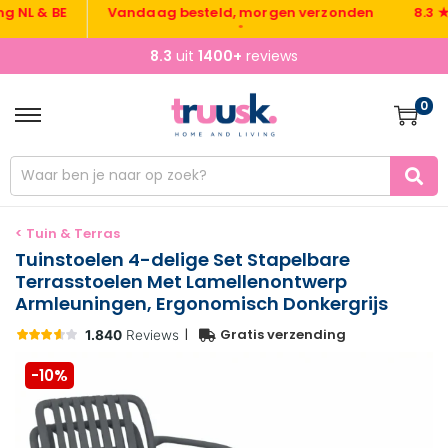
 & BE
Vandaag besteld, morgen verzonden
8.3 ★ uit
•
8.3
uit
1400+
reviews
0
< Tuin & Terras
Tuinstoelen 4-delige Set Stapelbare
Terrasstoelen Met Lamellenontwerp
Armleuningen, Ergonomisch Donkergrijs
|
Gratis verzending
-10%