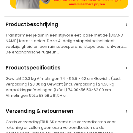
A
›
Productbeschrijving
l
Transformeer je tuin in een stijlvolle eet-oase met de [BRAND
t
NAME] terrasstoelen. Deze 4-delige stapelstoelset biedt
e
veelzijdigheid en een ruimtebesparend, stapelbaar ontwerp.
De ergonomische rugleun…
r
n
›
Productspecificaties
a
t
Gewicht 20,3 kg Afmetingen 74 × 56,5 × 62 cm Gewicht (excl.
verpakking) 20.30 kg Gewicht (incl. verpakking) 24.50 kg
i
Verpakkingsafmetingen (LxBxH) 74.00×56.50×62.00 cm
v
Afmetingen 55L x 58,5B x 81,5H c…
e
›
Verzending & retourneren
:
Gratis verzendingTRUUSK neemt alle verzendkosten voor
rekening er zullen geen extra verzendkosten op de