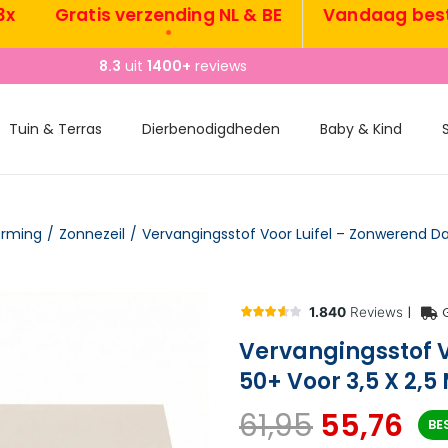
Gratis verzending NL & BE
Vandaag besteld,
•
8.3
uit
1400+
reviews
Tuin & Terras
Dierbenodigdheden
Baby & Kind
erming
/
Zonnezeil
/
|
Vervangingsstof V
50+ Voor 3,5 X 2,
61,95
55,76
BE