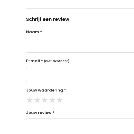
14 dagen retourtermijn
Gratis retourneren voor Nederland & België
Schrijf een review
Binnen 14 dagen een terugbetaling na ontva
De terugbetaling wordt gedaan via de beta
Naam *
Lees hier meer..
E-mail *
(niet zichtbaar)
Jouw waardering *
★
★
★
★
★
Jouw review *