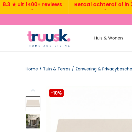
★ uit 1400+ reviews
Betaal achteraf of in 3x
•
•
Huis & Wonen
Home
/
Tuin & Terras
/
Zonwering & Privacybesch
-10%