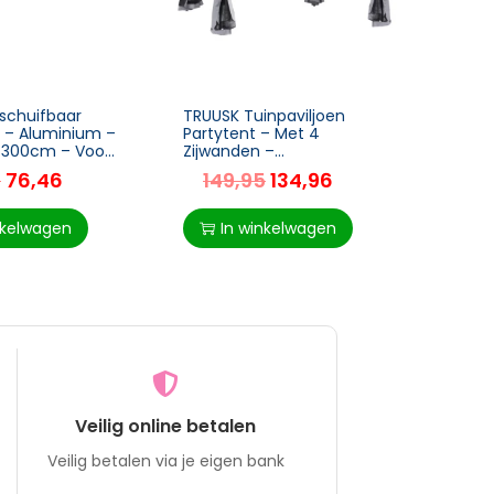
schuifbaar
TRUUSK Tuinpaviljoen
Tuint
 – Aluminium –
Partytent – Met 4
Vinta
5-300cm – Voor
Zijwanden –
Parap
03,5cm
Weerbestendig – Metaal
Alumi
5
76,46
149,95
134,96
6
+ Polyester – Lichtgrijs –
X 54 
2,94 x 2,94 x 2,65 m
nkelwagen
In winkelwagen
I
Veilig online betalen
Veilig betalen via je eigen bank