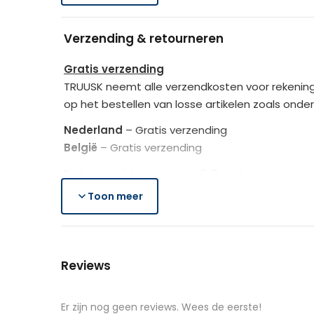
Verpakkingsafmetingen (LxBxH)
Verzending & retourneren
Afmetingen
Gratis verzending
TRUUSK neemt alle verzendkosten voor rekening
Verpakking
op het bestellen van losse artikelen zoals onde
Nederland
– Gratis verzending
Kleur
België
– Gratis verzending
De bezorgtijd is ongeveer 2-3 werkdagen.
Materiaal
Toon meer
Lees hier meer..
Gratis retourneren
Is het aangeschafte product toch niet naar we
Reviews
Je heb na de retourmelding nogmaals 14 dagen o
de producten controleert TRUUSK het product zo
aangeschafte product terug naar de koper.
Er zijn nog geen reviews. Wees de eerste!