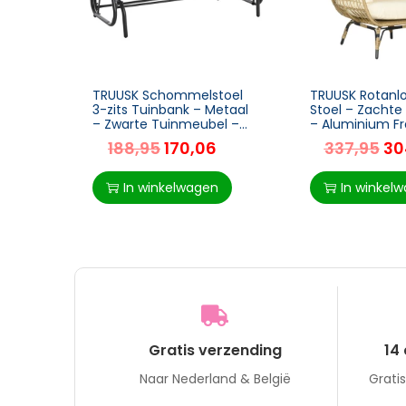
TRUUSK Schommelstoel
TRUUSK Rotanlo
3-zits Tuinbank – Metaal
Stoel – Zachte
– Zwarte Tuinmeubel –
– Aluminium F
151 x 75 x 85 cm
x 97 x 150 cm –
188,95
170,06
337,95
30
Kaki/Beige
In winkelwagen
In winkel
Gratis verzending
14
Naar Nederland & België
Grati