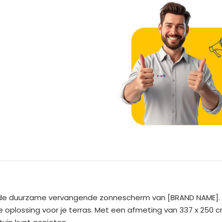
A
l
t
e
de duurzame vervangende zonnescherm van [BRAND NAME]. 
r
plossing voor je terras. Met een afmeting van 337 x 250 c
n