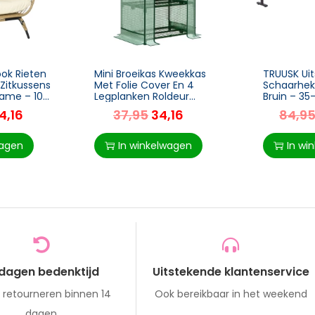
ok Rieten
Mini Broeikas Kweekkas
TRUUSK Uit
 Zitkussens
Met Folie Cover En 4
Schaarhek
rame – 105
Legplanken Roldeur
Bruin – 3
Groentebed Groen 69 X
Tuin – H1
4,16
37,95
34,16
84,9
49 X 158 Cm
wagen
In winkelwagen
In wi
 dagen bedenktijd
Uitstekende klantenservice
s retourneren binnen 14
Ook bereikbaar in het weekend
dagen