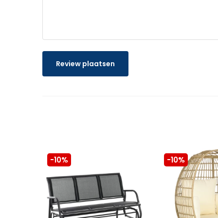
Review plaatsen
-10%
-10%