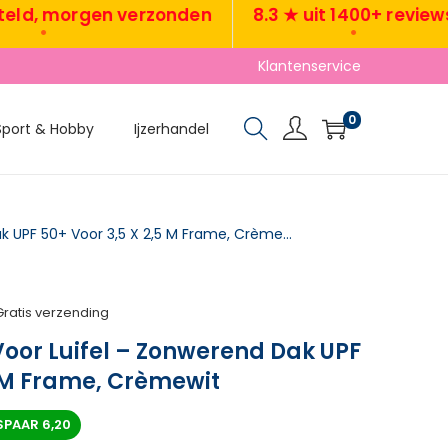
 morgen verzonden
8.3 ★ uit 1400+ reviews
•
•
Klantenservice
0
Sport & Hobby
Ijzerhandel
Vervangingsstof Voor Luifel – Zonwerend Dak UPF 50+ Voor 3,5 X 2,5 M Frame, Crèmewit
Gratis verzending
oor Luifel – Zonwerend Dak UPF
5 M Frame, Crèmewit
SPAAR
6,20