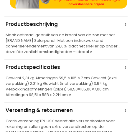
A
›
Productbeschrijving
l
Maak optimaal gebruik van de kracht van de zon met het
t
[BRAND NAME] Solarpanel! Met een indrukwekkend
e
conversierendement van 24,6% laadt het sneller op onder
dezelfde zonlichtomstandigheden – ideaal v…
r
n
›
Productspecificaties
a
t
Gewicht 2,31 kg Afmetingen 59,5 × 105 × 7 cm Gewicht (excl.
verpakking) 2.31 kg Gewicht (incl. verpakking) 3,54 kg
i
Verpakkingsafmetingen (LxBxH) 59,50×105,00×7,00 cm
v
Afmetingen 98,5L x 58B x 2,2H cm V…
e
›
Verzending & retourneren
:
Gratis verzendingTRUUSK neemt alle verzendkosten voor
rekening er zullen geen extra verzendkosten op de