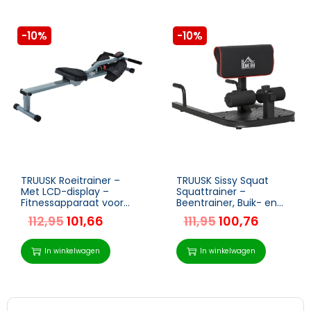
-10%
-10%
TRUUSK Roeitrainer –
TRUUSK Sissy Squat
Met LCD-display –
Squattrainer –
Fitnessapparaat voor
Beentrainer, Buik- en
Thuis – Staal + PVC –
Biltrainer – 3-in-1
112,95
101,66
111,95
100,76
Grijs – 130×47,5x67cm
Trainer – Verstelbaar
tot 120 kg – Staal –
Zwart – 50
In winkelwagen
In winkelwagen