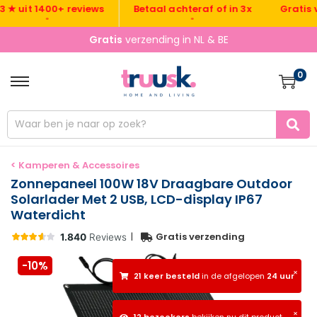
Gratis verz
uit 1400+ reviews
Betaal achteraf of in 3x
•
•
Gratis
verzending in NL & BE
0
< Kamperen & Accessoires
Zonnepaneel 100W 18V Draagbare Outdoor
Solarlader Met 2 USB, LCD-display IP67
Waterdicht
|
Gratis verzending
-10%
×
21 keer besteld
in de afgelopen
24 uur
×
12 bezoekers
bekijken nu dit product