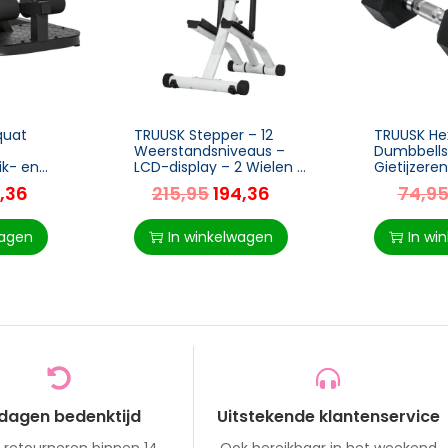
quat
TRUUSK Stepper – 12
TRUUSK H
Weerstandsniveaus –
Dumbbells
ik- en
LCD-display – 2 Wielen –
Gietijzere
n-1 Trainer
80x61x134 cm –
Handgreep
,36
215,95
194,36
74,9
ot 120 kg –
Wit/Zwart
Rubber Zwa
 50
Voor Krach
wagen
In winkelwagen
In wi
 dagen bedenktijd
Uitstekende klantenservice