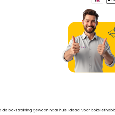
A
l
t
e
e bokstraining gewoon naar huis. Ideaal voor boksliefhebber
r