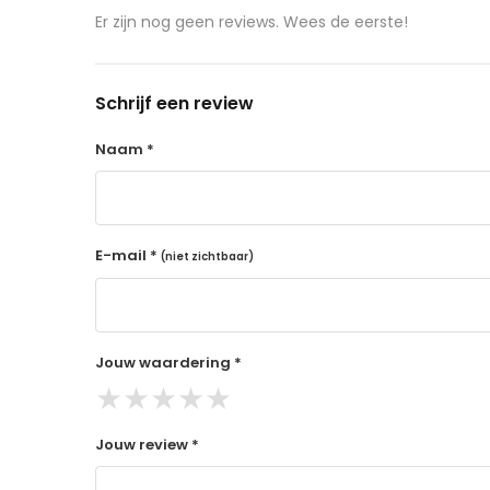
aangeschafte product terug naar de koper.
Er zijn nog geen reviews. Wees de eerste!
14 dagen retourtermijn
Gratis retourneren voor Nederland & België
Schrijf een review
Binnen 14 dagen een terugbetaling na ontva
De terugbetaling wordt gedaan via de beta
Naam *
Lees hier meer..
E-mail *
(niet zichtbaar)
Jouw waardering *
★
★
★
★
★
Jouw review *