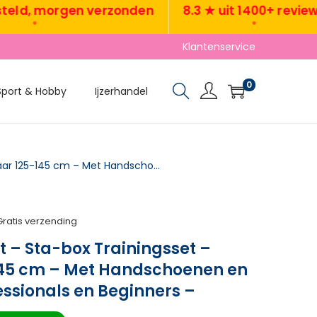
, morgen verzonden
8.3 ★ uit 1400+ reviews
•
•
Klantenservice
0
Sport & Hobby
Ijzerhandel
TRUUSK Boksbalset – Sta-box Trainingsset – Verstelbaar 125-145 cm – Met Handschoenen en Pomp – Voor Professionals en Beginners –
Gratis verzending
 – Sta-box Trainingsset –
145 cm – Met Handschoenen en
ssionals en Beginners –