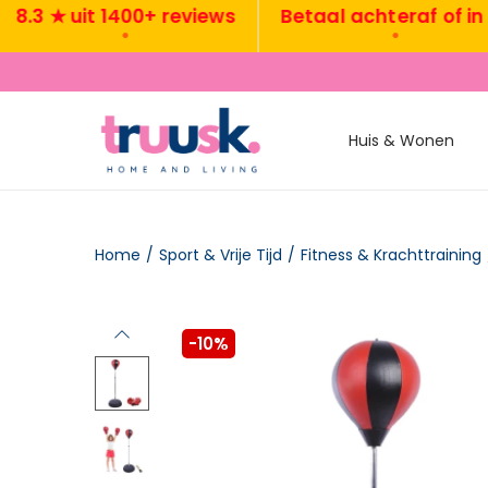
3 ★ uit 1400+ reviews
Betaal achteraf of in 3x
•
•
Huis & Wonen
Home
/
Sport & Vrije Tijd
/
Fitness & Krachttraining
-10%