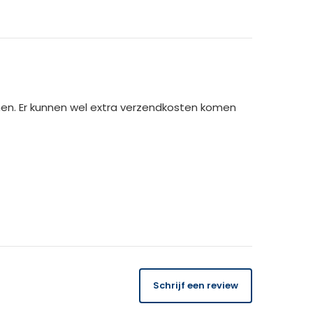
is!
men. Er kunnen wel extra verzendkosten komen
14 dagen
gratis
te retourneren.
Schrijf een review
 orderbedrag gecrediteerd. Bij ontvangst van
USK binnen 14 dagen de kosten van het