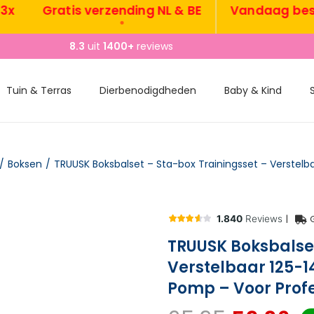
Gratis verzending NL & BE
Vandaag besteld
•
8.3
uit
1400+
reviews
Tuin & Terras
Dierbenodigdheden
Baby & Kind
/
Boksen
/
|
TRUUSK Boksbalset
Verstelbaar 125-
Pomp – Voor Profe