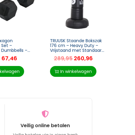
exagon
TRUUSK Staande Bokszak
TRUUS
 Set –
176 cm – Heavy Duty –
LCD-d
n Dumbbells –
Vrijstaand met Standaard
Fitne
 met Kartel –
en Vinyl Pad – Geschikt
Thuis 
5
67,46
289,95
260,96
11
rt – 2 x 10 kg –
voor Professionals en
– 130
ttraining –
Beginners –
nkelwagen
In winkelwagen
I
Veilig online betalen