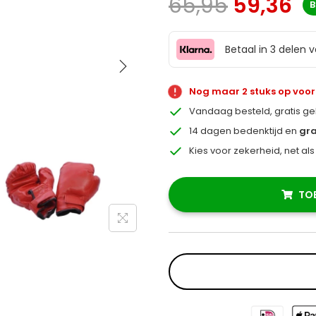
65,95
59,36
B
Betaal in 3 delen 
Nog maar 2 stuks op voo
Vandaag besteld, gratis g
14 dagen bedenktijd en
gra
Kies voor zekerheid, net al
TO