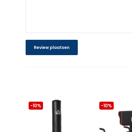
Review plaatsen
-10%
-10%