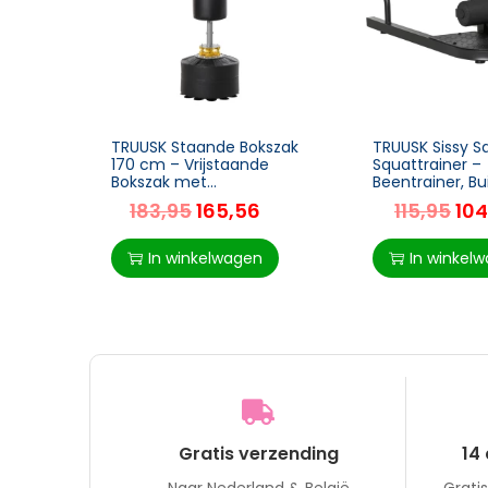
TRUUSK Staande Bokszak
TRUUSK Sissy S
170 cm – Vrijstaande
Squattrainer –
Bokszak met
Beentrainer, Bu
Zuignapbodem – Heavy-
Biltrainer – 3-i
183,95
165,56
115,95
104
duty Bokspartner – Zware
– Verstelbaar t
Bokszakstandaard – Voor
Staal – Zwart –
In winkelwagen
In winkel
Gratis verzending
14