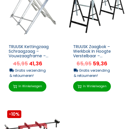
TRUUSK Kettingzaag
TRUUSK Zaagbok –
Schraagzaag –
Werkbok In Hoogte
Vouwzaagframe –
Verstelbaar –
Zilver Metaal – 83 x 83
Opklapbaar – Metaal –
45,95
41,36
65,95
59,36
x 79 cm &...
Zwart...
Gratis verzending
Gratis verzending
& retourneren!
& retourneren!
In Winkelwagen
In Winkelwagen
-10%