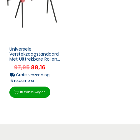
Universele
Verstekzaagstandaard
Met Uittrekbare Rollen
En Steunarmen,
97,95
88,16
Draagbare
Zaagstandaard Met In...
Gratis verzending
& retourneren!
In Winkelwagen