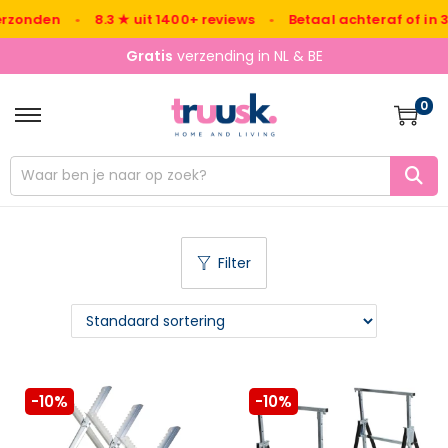
rzonden
•
8.3 ★ uit 1400+ reviews
•
Betaal achteraf of in 3x
Gratis
verzending in NL & BE
0
Filter
-10%
-10%