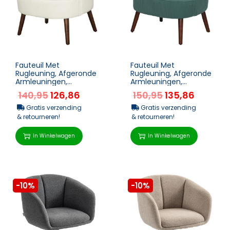
Fauteuil Met
Fauteuil Met
Rugleuning, Afgeronde
Rugleuning, Afgeronde
Armleuningen,
Armleuningen,
Gestoffeerde
Gestoffeerde
140,95
126,86
150,95
135,86
Loungestoel Met
Loungestoel Met
Koordlook, Houten
Koordlook, Houten
Gratis verzending
Gratis verzending
Pote...
Pote...
& retourneren!
& retourneren!
In Winkelwagen
In Winkelwagen
-10%
-10%