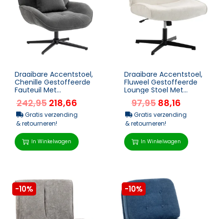
Draaibare Accentstoel,
Draaibare Accentstoel,
Chenille Gestoffeerde
Fluweel Gestoffeerde
Fauteuil Met
Lounge Stoel Met
Lendenkussen, Hoge
Hoogteverstelling Voor
242,95
218,66
97,95
88,16
Rugleuning, Diepe
Woonkamer, Kanto...
Zitpl...
Gratis verzending
Gratis verzending
& retourneren!
& retourneren!
In Winkelwagen
In Winkelwagen
-10%
-10%