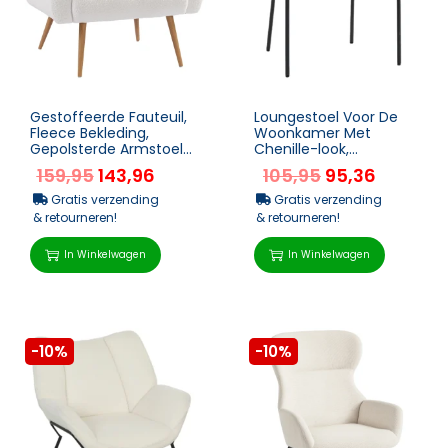
Gestoffeerde Fauteuil,
Loungestoel Voor De
Fleece Bekleding,
Woonkamer Met
Gepolsterde Armstoel
Chenille-look,
Met Lendenkussen,
Armleuningen, Metalen
159,95
143,96
105,95
95,36
Metalen Poten, Leess...
Poten Voor De
Slaapkamer, Lic...
Gratis verzending
Gratis verzending
& retourneren!
& retourneren!
In Winkelwagen
In Winkelwagen
-10%
-10%