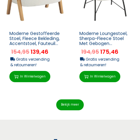
Moderne Gestoffeerde
Moderne Loungestoel,
Stoel, Fleece Bekleding,
Sherpa-Fleece Stoel
Accentstoel, Fauteuil
Met Gebogen
Met Houten Poten,
Rugleuning,
154,95
139,46
194,95
175,46
Metalen Frame,...
Geïntegreerde
Armleuningen, Metale...
Gratis verzending
Gratis verzending
& retourneren!
& retourneren!
In Winkelwagen
In Winkelwagen
Bekijk meer