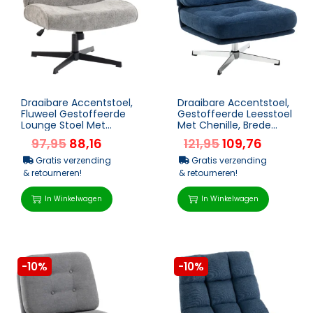
Draaibare Accentstoel,
Draaibare Accentstoel,
Fluweel Gestoffeerde
Gestoffeerde Leesstoel
Lounge Stoel Met
Met Chenille, Brede
Hoogteverstelling Voor
Zitplaats, Verenkussen
97,95
88,16
121,95
109,76
Woonkamer, Kanto...
En Metalen ...
Gratis verzending
Gratis verzending
& retourneren!
& retourneren!
In Winkelwagen
In Winkelwagen
-10%
-10%