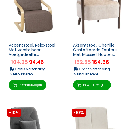
Accentstoel, Relaxstoel
Akzentstoel, Chenille
Met Verstelbaar
Gestoffeerde Fauteuil
Voetgedeelte,
Met Massief Houten
Berkenhouten Frame,
Frame En Poten, Beige
104,95
94,46
182,95
164,66
Tot 120 Kg, 66,5 X 94 X
10...
Gratis verzending
Gratis verzending
& retourneren!
& retourneren!
In Winkelwagen
In Winkelwagen
-10%
-10%