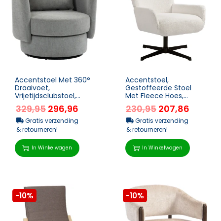
Accentstoel Met 360°
Accentstoel,
Draaivoet,
Gestoffeerde Stoel
Vrijetijdsclubstoel,
Met Fleece Hoes,
Stoffen Bekleding In
Draaivoet, Metalen
329,95
296,96
230,95
207,86
Linnenlook, Met Kussen
Frame, Crèmewit
In...
Gratis verzending
Gratis verzending
& retourneren!
& retourneren!
In Winkelwagen
In Winkelwagen
-10%
-10%