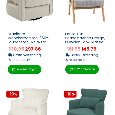
Draaibare
Fauteuil In
Woonkamerstoel 360°,
Scandinavisch Design,
Loungestoel, Relaxstoel
Fluwelen Look, Massief
Met Eendelig
Hout; 68cm X 74cm X
330,95
297,86
161,95
145,76
Rugleuning En
82cm, Naturel + Grijs
Armleuningen 77 X...
Gratis verzending
Gratis verzending
& retourneren!
& retourneren!
In Winkelwagen
In Winkelwagen
-10%
-10%