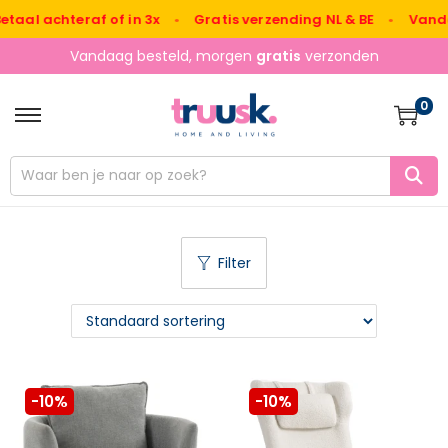
achteraf of in 3x
•
Gratis verzending NL & BE
•
Vandaag be
Vandaag besteld, morgen
gratis
verzonden
0
Filter
-10%
-10%