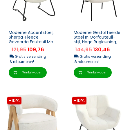
Moderne Accentstoel,
Moderne Gestoffeerde
Sherpa-Fleece
Stoel In Oorfauteuil-
Gevoerde Fauteuil Met
stijl, Hoge Rugleuning,
Brede Rugleuning En
Dikke Bekleding, Stalen
121,95
109,76
144,95
130,46
Stalen Poten,
Poten, Cr�...
Eenvoudig...
Gratis verzending
Gratis verzending
& retourneren!
& retourneren!
In Winkelwagen
In Winkelwagen
-10%
-10%