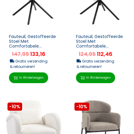
Fauteuil, Gestoffeerde
Fauteuil, Gestoffeerde
Stoel Met
Stoel Met
Comfortabele
Comfortabele
Zitschaal, Draaibaar,
Zitschaal, Draaibaar,
147,95
133,16
124,95
112,46
Knusse Bekleding, Tot
Knusse Bekleding, Tot
120 Kg, Do...
120 Kg, Li...
Gratis verzending
Gratis verzending
& retourneren!
& retourneren!
In Winkelwagen
In Winkelwagen
-10%
-10%