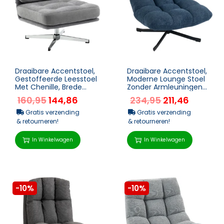
Draaibare Accentstoel,
Draaibare Accentstoel,
Gestoffeerde Leesstoel
Moderne Lounge Stoel
Met Chenille, Brede
Zonder Armleuningen
Zitplaats, Verenkussen
Met Stalen Poten,
160,95
144,86
234,95
211,46
En Metalen ...
Donkerblauw
Gratis verzending
Gratis verzending
& retourneren!
& retourneren!
In Winkelwagen
In Winkelwagen
-10%
-10%