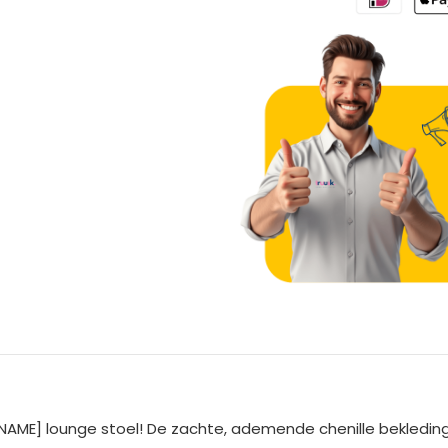
A
l
t
e
AME] lounge stoel! De zachte, ademende chenille bekleding
r