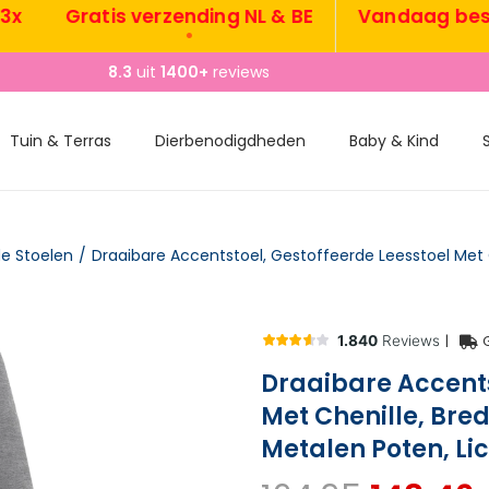
Gratis verzending NL & BE
Vandaag besteld,
•
8.3
uit
1400+
reviews
Tuin & Terras
Dierbenodigdheden
Baby & Kind
e Stoelen
/
|
Draaibare Accents
Met Chenille, Bre
Metalen Poten, Lic