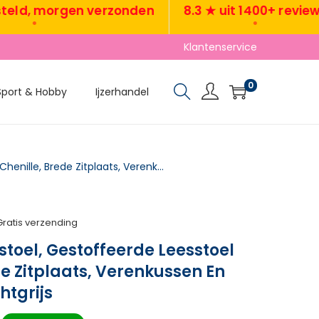
 morgen verzonden
8.3 ★ uit 1400+ reviews
•
•
Klantenservice
0
Sport & Hobby
Ijzerhandel
Draaibare Accentstoel, Gestoffeerde Leesstoel Met Chenille, Brede Zitplaats, Verenkussen En Metalen Poten, Lichtgrijs
Gratis verzending
toel, Gestoffeerde Leesstoel
de Zitplaats, Verenkussen En
htgrijs