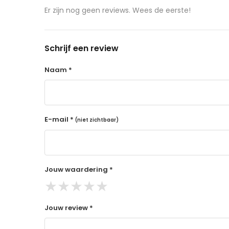
aangeschafte product terug naar de koper.
Er zijn nog geen reviews. Wees de eerste!
14 dagen retourtermijn
Gratis retourneren voor Nederland & België
Schrijf een review
Binnen 14 dagen een terugbetaling na ontva
De terugbetaling wordt gedaan via de beta
Naam *
Lees hier meer..
E-mail *
(niet zichtbaar)
Jouw waardering *
★
★
★
★
★
Jouw review *