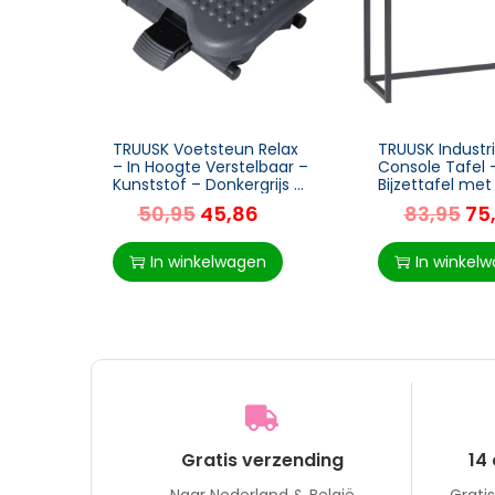
TRUUSK Voetsteun Relax
TRUUSK Industri
– In Hoogte Verstelbaar –
Console Tafel 
Kunststof – Donkergrijs –
Bijzettafel met
46x35cm
Bruin + Zwart –
50,95
45,86
83,95
75
Design – Stijlvo
Functioneel
In winkelwagen
In winkel
Gratis verzending
14