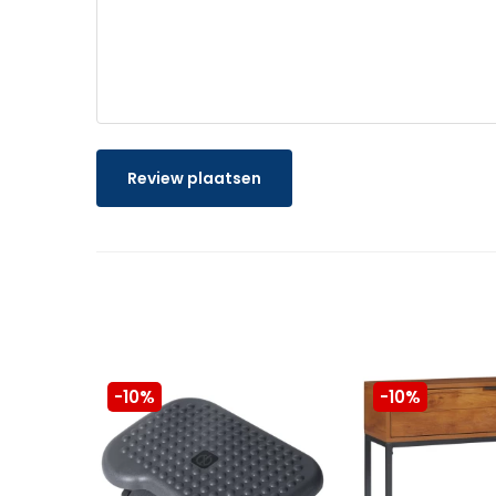
Review plaatsen
-10%
-10%