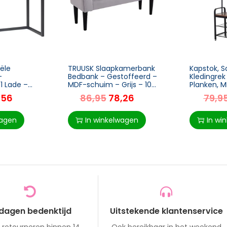
ële
TRUUSK Slaapkamerbank
Kapstok, 
–
Bedbank – Gestoffeerd –
Kledingrek
 1 Lade –
MDF-schuim – Grijs – 102
Planken, M
 Vintage
x 31 x 51 cm
34 X 185 
,56
86,95
78,26
79,9
l en
wagen
In winkelwagen
In wi
 dagen bedenktijd
Uitstekende klantenservice