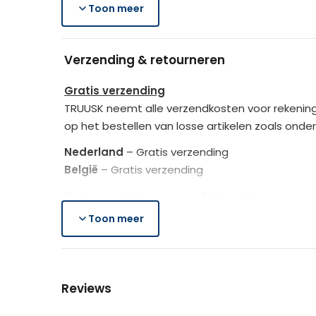
Gewicht (incl. verpakking)
1 x Accentstoel
Toon meer
1 x Instructies
Verpakkingsafmetingen (LxBxH)
Ervaar ultiem zitcomfort en modern design 
Verzending & retourneren
Afmetingen
Gratis verzending
TRUUSK neemt alle verzendkosten voor rekening
Verpakking
op het bestellen van losse artikelen zoals onde
Nederland
– Gratis verzending
Kleur
België
– Gratis verzending
De bezorgtijd is ongeveer 2-3 werkdagen.
Materiaal
Toon meer
Lees hier meer..
Gratis retourneren
Is het aangeschafte product toch niet naar we
Reviews
Je heb na de retourmelding nogmaals 14 dagen o
de producten controleert TRUUSK het product zo