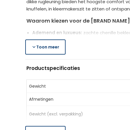
dikke rugleuning bieden het hoogste comfort 
knuffelen, in kleermakerszit te zitten of ontspann
Waarom kiezen voor de [BRAND NAME] 
Ademend en luxueus:
zachte chenille bekle
Stevige ondersteuning:
verenkern zitting en
Flexibel en modern:
Toon meer
360° draaifunctie en sl
Productspecificaties
Productspecificaties
Kleur:
Lichtgrijs
Materiaal:
Chenille (100% polyester), schuim
Afmetingen totaal:
70 x 87 x 84 cm (BxDxH)
Gewicht
Zitmaat:
70 x 57 x 43 cm
Afmetingen
Rugmaat:
65 x 50 cm
Draagvermogen:
120 kg
Gewicht (excl. verpakking)
Leveringsomvang