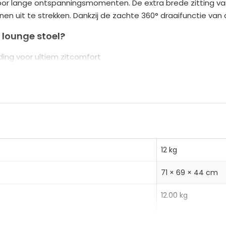
voor lange ontspanningsmomenten. De extra brede zitting v
n
en uit te strekken. Dankzij de zachte 360° draaifunctie van de 
a
t
lounge stoel?
i
ding voor ultiem zitcomfort
v
 dikke rugleuning
e
anke metalen poten
:
, meerlaags plaat, metaal
12 kg
71 × 69 × 44 cm
12.00 kg
14.00 kg