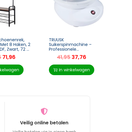
Schoenenrek,
TRUUSK
TRUUS
 Met 8 Haken, 2
Suikerspinmachine –
Bijzet
DF, Zwart, 72 X
Professionele
Afmet
Cm
Suikerspinmaker –
cm x 7
5
71,96
41,95
37,76
5
Inclusief Suikerspin
prakti
Stokjes – Eenvoudig in
interi
Gebruik – Wit
nkelwagen
In winkelwagen
I
Veilig online betalen