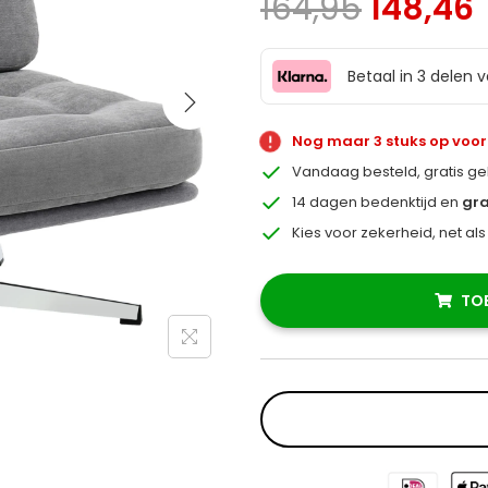
164,95
148,46
Betaal in 3 delen 
Nog maar 3 stuks op voo
Vandaag besteld, gratis g
14 dagen bedenktijd en
gra
Kies voor zekerheid, net al
TO