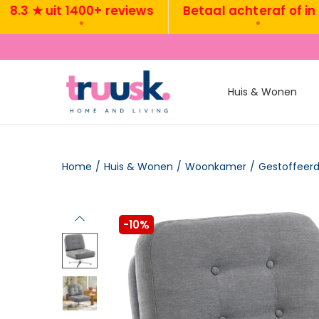
 ★ uit 1400+ reviews
Betaal achteraf of in 3x
•
•
Huis & Wonen
Home
/
Huis & Wonen
/
Woonkamer
/
Gestoffeerd
-10%