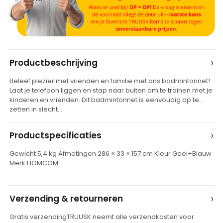
A
›
Productbeschrijving
l
Beleef plezier met vrienden en familie met ons badmintonnet!
t
Laat je telefoon liggen en stap naar buiten om te trainen met je
e
kinderen en vrienden. Dit badmintonnet is eenvoudig op te
zetten in slecht…
r
n
›
Productspecificaties
a
t
Gewicht 5,4 kg Afmetingen 286 × 33 × 157 cm Kleur Geel+Blauw
Merk HOMCOM
i
v
e
›
Verzending & retourneren
:
Gratis verzendingTRUUSK neemt alle verzendkosten voor