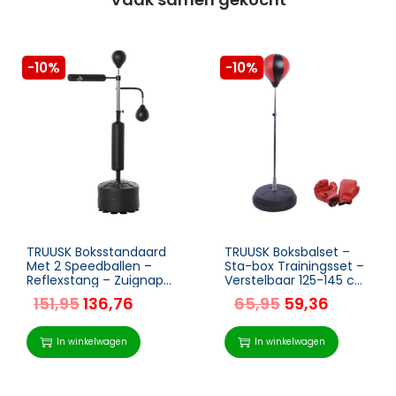
-10%
-10%
TRUUSK Boksstandaard
TRUUSK Boksbalset –
Met 2 Speedballen –
Sta-box Trainingsset –
Reflexstang – Zuignap
Verstelbaar 125-145 cm
– Hoogte Verstelbaar –
– Met Handschoenen
151,95
136,76
65,95
59,36
Voor Volwassenen en
en Pomp – Voor
Jongeren – Zwart
Professionals en
Beginners –
In winkelwagen
In winkelwagen