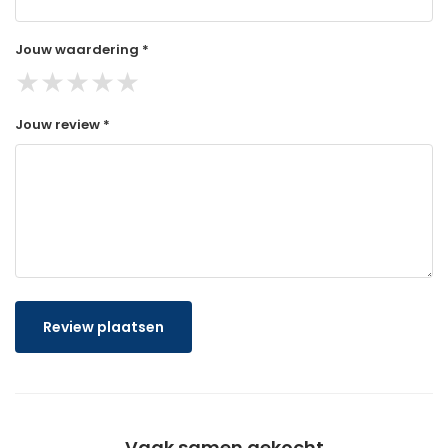
Jouw waardering *
★
★
★
★
★
Jouw review *
Review plaatsen
Vaak samen gekocht