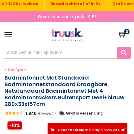
Gratis verzend
t 1400+ reviews
Betaal achteraf of in 3x
•
•
•
Gratis
verzending in NL & BE
0
< Bal Sport
Badmintonnet Met Standaard
Badmintonnetstandaard Draagbare
Netstandaard Badmintonnet Met 4
Badmintonrackets Buitensport Geel+blauw
280x33x157cm
|
Gratis verzending
-10%
×
12 keer besteld
in de afgelopen
24 uur