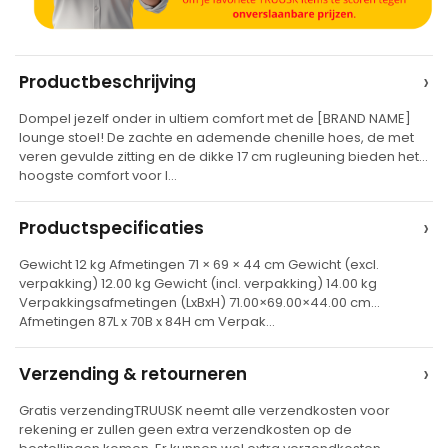
A
›
Productbeschrijving
l
Dompel jezelf onder in ultiem comfort met de [BRAND NAME]
t
lounge stoel! De zachte en ademende chenille hoes, de met
e
veren gevulde zitting en de dikke 17 cm rugleuning bieden het
hoogste comfort voor l…
r
n
›
Productspecificaties
a
t
Gewicht 12 kg Afmetingen 71 × 69 × 44 cm Gewicht (excl.
verpakking) 12.00 kg Gewicht (incl. verpakking) 14.00 kg
i
Verpakkingsafmetingen (LxBxH) 71.00×69.00×44.00 cm
v
Afmetingen 87L x 70B x 84H cm Verpak…
e
›
Verzending & retourneren
:
Gratis verzendingTRUUSK neemt alle verzendkosten voor
rekening er zullen geen extra verzendkosten op de