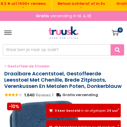
Gratis ver
★ uit 1400+ reviews
Betaal achteraf of in 3x
•
•
Gratis
verzending in NL & BE
0
< Gestoffeerde Stoelen
Draaibare Accentstoel, Gestoffeerde
Leesstoel Met Chenille, Brede Zitplaats,
Verenkussen En Metalen Poten, Donkerblauw
|
Gratis verzending
-10%
×
9 keer besteld
in de afgelopen
24 uur
×
10 bezoekers
bekijken nu dit product