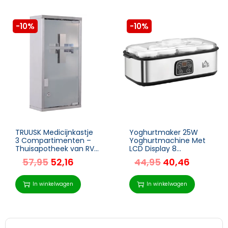
-10%
-10%
TRUUSK Medicijnkastje
Yoghurtmaker 25W
3 Compartimenten –
Yoghurtmachine Met
Thuisapotheek van RVS
LCD Display 8
– 25 x 12 x 48 cm –
Yoghurtpotten Met
57,95
52,16
44,95
40,46
Voor Thuisgebruik –
Glazen Deksel 180ml
Stijlvol en Functioneel
Instelbare
Temperatuur En Tijd
In winkelwagen
In winkelwagen
PC PP Kunststof RVS
Glas Zilver 36 X 18,8 X 14
Cm