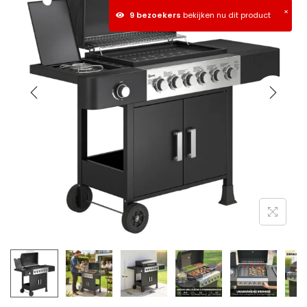
×
9 bezoekers
bekijken nu dit product