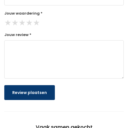
Jouw waardering *
★
★
★
★
★
Jouw review *
Review plaatsen
Vaak samen gekocht