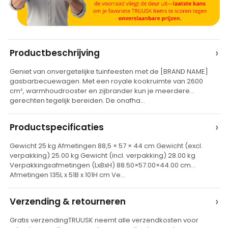
A
›
Productbeschrijving
l
Geniet van onvergetelijke tuinfeesten met de [BRAND NAME]
t
gasbarbecuewagen. Met een royale kookruimte van 2600
e
cm², warmhoudrooster en zijbrander kun je meerdere
gerechten tegelijk bereiden. De onafha…
r
n
›
Productspecificaties
a
t
Gewicht 25 kg Afmetingen 88,5 × 57 × 44 cm Gewicht (excl.
verpakking) 25.00 kg Gewicht (incl. verpakking) 28.00 kg
i
Verpakkingsafmetingen (LxBxH) 88.50×57.00×44.00 cm
v
Afmetingen 135L x 51B x 101H cm Ve…
e
›
Verzending & retourneren
:
Gratis verzendingTRUUSK neemt alle verzendkosten voor