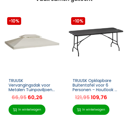
-10%
-10%
TRUUSK
TRUUSK Opklapbare
Vervangingsdak voor
Buitentafel voor 6
Metalen Tuinpaviljoen
Personen – Houtlook –
– Polyester – 4x3m –
Donkergrijs – 180 x 75,5
66,95
60,26
121,95
109,76
Creme Wit – Met
x 73 cm
Lekkage Opening –
Partytent Tuintent
In winkelwagen
In winkelwagen