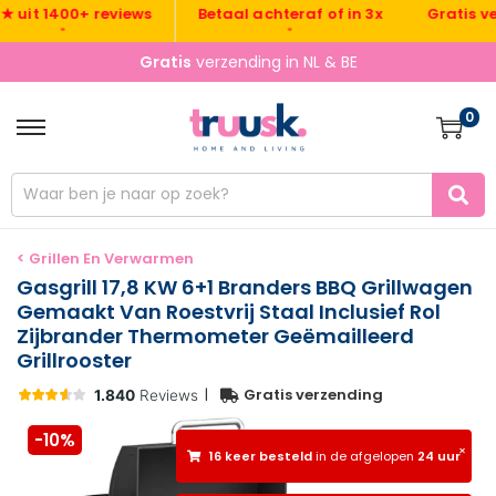
Gratis verze
it 1400+ reviews
Betaal achteraf of in 3x
•
•
Gratis
verzending in NL & BE
0
< Grillen En Verwarmen
Gasgrill 17,8 KW 6+1 Branders BBQ Grillwagen
Gemaakt Van Roestvrij Staal Inclusief Rol
Zijbrander Thermometer Geëmailleerd
Grillrooster
|
Gratis verzending
-10%
×
16 keer besteld
in de afgelopen
24 uur