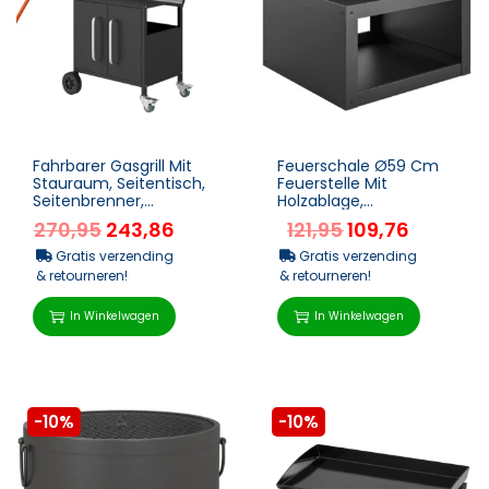
Fahrbarer Gasgrill Mit
Feuerschale Ø59 Cm
Stauraum, Seitentisch,
Feuerstelle Mit
Seitenbrenner,
Holzablage,
Warmhalterost,
Schürhaken, Holz &
270,95
243,86
121,95
109,76
Thermometer,
Kohle Nutzbar, Rund
Edelstahl, ...
Schwarz
Gratis verzending
Gratis verzending
& retourneren!
& retourneren!
In Winkelwagen
In Winkelwagen
-10%
-10%