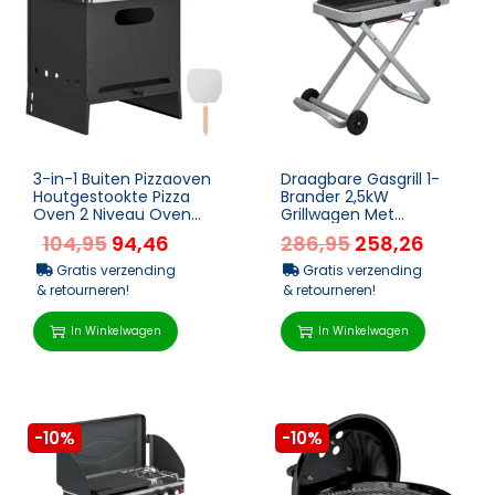
3-in-1 Buiten Pizzaoven
Draagbare Gasgrill 1-
Houtgestookte Pizza
Brander 2,5kW
Oven 2 Niveau Oven
Grillwagen Met
Met Pizzasteen
Opvouwbare Rolwagen
104,95
94,46
286,95
258,26
Handvatten Pizzaschep
Grillrooster Zijtafel
Deksel T...
Gratis verzending
Gratis verzending
& retourneren!
& retourneren!
In Winkelwagen
In Winkelwagen
-10%
-10%