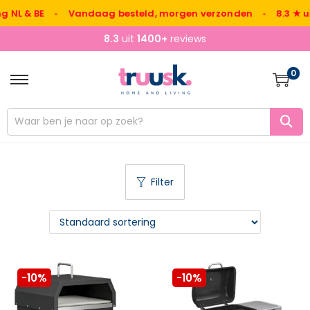
& BE
•
Vandaag besteld, morgen verzonden
•
8.3 ★ uit 14
8.3
uit
1400+
reviews
0
Filter
-10%
-10%