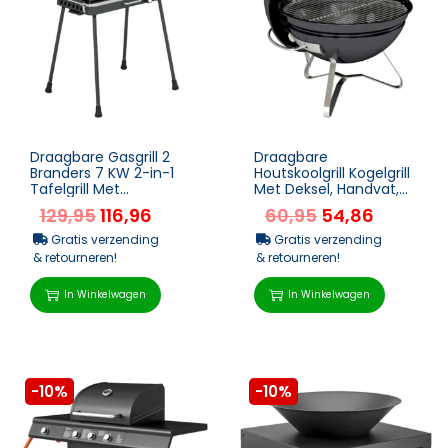
Draagbare Gasgrill 2
Draagbare
Branders 7 KW 2-in-1
Houtskoolgrill Kogelgrill
Tafelgrill Met
Met Deksel, Handvat,
Braadfunctie
Verstelbare
129,95
116,96
60,95
54,86
Inklapbare Poten
Ventilatieopeningen
Grillrooster ...
Voor Barbec...
Gratis verzending
Gratis verzending
& retourneren!
& retourneren!
In Winkelwagen
In Winkelwagen
-10%
-10%