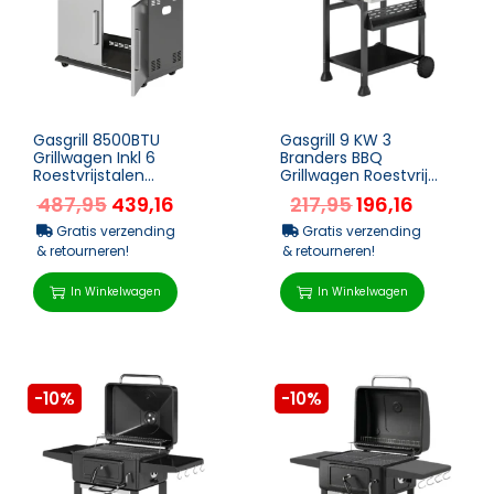
Gasgrill 8500BTU
Gasgrill 9 KW 3
Grillwagen Inkl 6
Branders BBQ
Roestvrijstalen
Grillwagen Roestvrij
Branders Rol
Staal Incl. Inklapbare
487,95
439,16
217,95
196,16
Thermometer
Zijtafel Kruidenhouder
Drukreductor Gasslang
Onde...
Gratis verzending
Gratis verzending
De...
& retourneren!
& retourneren!
In Winkelwagen
In Winkelwagen
-10%
-10%