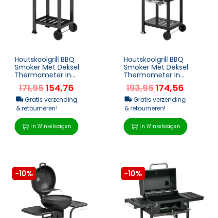
Houtskoolgrill BBQ
Houtskoolgrill BBQ
Smoker Met Deksel
Smoker Met Deksel
Thermometer In
Thermometer In
Hoogte Verstelbare
Hoogte Verstelbare
171,95
154,76
193,95
174,56
Kolenpan Grillrooster
Kolenpan Schoorsteen
Zijtafe...
Grillroo...
Gratis verzending
Gratis verzending
& retourneren!
& retourneren!
In Winkelwagen
In Winkelwagen
-10%
-10%