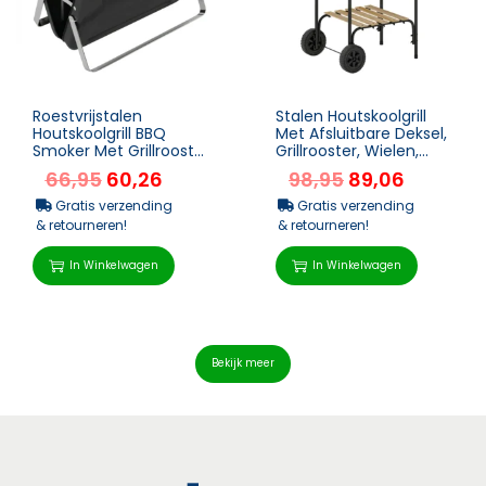
Roestvrijstalen
Stalen Houtskoolgrill
Houtskoolgrill BBQ
Met Afsluitbare Deksel,
Smoker Met Grillrooster
Grillrooster, Wielen,
Handvat Inklapbare
Handvat, Houten Plank
66,95
60,26
98,95
89,06
Poten Voor Barbecue
98 X 54 X ...
Ca...
Gratis verzending
Gratis verzending
& retourneren!
& retourneren!
In Winkelwagen
In Winkelwagen
Bekijk meer