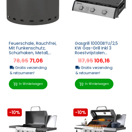
Feuerschale, Rauchfrei,
Gasgrill 10000BTU/2,5
Mit Funkenschutz,
KW Gas-Grill Inkl 3
Schürhaken, Metall,
Roestvrijstalen
Ø38×27 Cm,
Branders
78,95
71,06
117,95
106,16
Dunkelgrau
Drukreductieventiel,
Gasslang, BB...
Gratis verzending
Gratis verzending
& retourneren!
& retourneren!
In Winkelwagen
In Winkelwagen
-10%
-10%