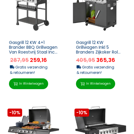
Gasgrill 12 KW 4+1
Gasgrill 12 KW
Brander BBQ Grillwagen
Grillwagen Inkl 5
Van Roestvrij Staal Incl
Branders Zijkoker Rol
Zijbrander
Drukminderer Deksel
287,95
259,16
405,95
365,36
Thermometer
Gasslang 2
Grillroost...
Verwarmingszon...
Gratis verzending
Gratis verzending
& retourneren!
& retourneren!
In Winkelwagen
In Winkelwagen
-10%
-10%