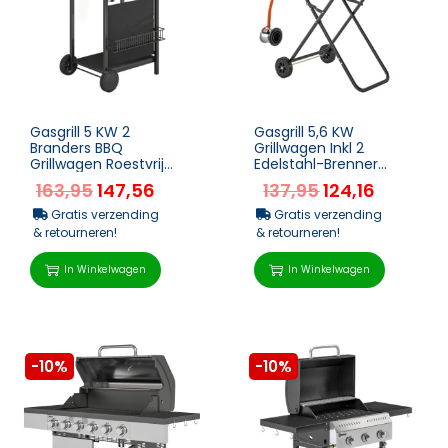
Gasgrill 5 KW 2
Gasgrill 5,6 KW
Branders BBQ
Grillwagen Inkl 2
Grillwagen Roestvrij
Edelstahl-Brenner
Staal Incl. Zijtafel
Klappbar
163,95
147,56
137,95
124,16
Ondermand
Seitenablagen Rolle 101
Frontafdekking Ther...
X 50 X 102 Cm S...
Gratis verzending
Gratis verzending
& retourneren!
& retourneren!
In Winkelwagen
In Winkelwagen
-10%
-10%