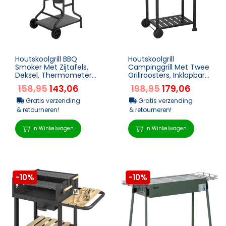
Houtskoolgrill BBQ
Houtskoolgrill
Smoker Met Zijtafels,
Campinggrill Met Twee
Deksel, Thermometer,
Grillroosters, Inklapbare
Wielen 129 X 63,5 X
Zijtafels, Grillwagen Met
158,95
143,06
198,95
179,06
106,5 Cm
Plank En Ha...
Gratis verzending
Gratis verzending
& retourneren!
& retourneren!
In Winkelwagen
In Winkelwagen
-10%
-10%