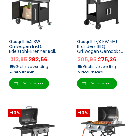
Gasgrill 15,2 KW
Gasgrill 17,8 KW 6+1
Grillwagen Inkl 5
Branders BBQ
Edelstahl-Brenner Rolle
Grillwagen Gemaakt
Seitenkocher 129,5 X 56
Van Roestvrij Staal
313,95
282,56
305,95
275,36
X 110 Cm Schwarz
Inclusief Rol Zijbrander
Th...
Gratis verzending
Gratis verzending
& retourneren!
& retourneren!
In Winkelwagen
In Winkelwagen
-10%
-10%