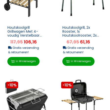
Houtskoolgrill
Houtskoolgrill, 2x
Grillwagen Met 4-
Rooster, 1x
voudig Verstelbaar
Houtskoolrooster, 2x
Grillrooster 2 Houten
Zijmand, Roestvrij Staal,
117,95
106,16
67,95
61,16
Planken 2 Wielen Asbak
Donkergroen, 77 X 30
99,5...
X...
Gratis verzending
Gratis verzending
& retourneren!
& retourneren!
In Winkelwagen
In Winkelwagen
-10%
-10%