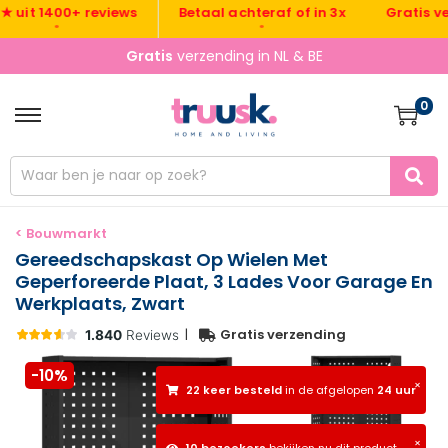
Gratis verzen
t 1400+ reviews
Betaal achteraf of in 3x
•
•
•
Gratis
verzending in NL & BE
0
< Bouwmarkt
Gereedschapskast Op Wielen Met
Geperforeerde Plaat, 3 Lades Voor Garage En
Werkplaats, Zwart
|
Gratis verzending
-10%
×
22 keer besteld
in de afgelopen
24 uur
×
10 bezoekers
bekijken nu dit product