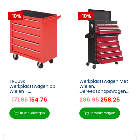
-10%
-10%
TRUUSK
Werkplaatswagen Met
Werkplaatswagen op
Wielen,
Wielen –
Gereedschapswagen
Gereedschapswagen
Met 14 Laden,
171,95
154,76
286,95
258,26
met 5 Laden –
Afsluitbare Montagekar
Afsluitbare Rolwagen
Met Zijdelingse
met EVA-mat –
Perforatieplaat, EVA-
In winkelwagen
In winkelwagen
Mobiele Montagekar –
matten, Mobiele
Max.
Rolwagen, Rood