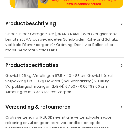
A
›
Productbeschrijving
l
Chaos in der Garage? Der [BRAND NAME] Werkzeugschrank
t
bringt mit EVA-ausgekleideten Schubladen Ruhe und Schutz,
e
vertikale Fächer sorgen für Ordnung. Dank vier Rollen ist er
mobil. Separate Schlösser s…
r
n
›
Productspecificaties
a
t
Gewicht 25 kg Afmetingen 67,5 × 40 × 88 cm Gewicht (excl.
verpakking) 25.00 kg Gewicht (incl. verpakking) 28.00 kg
i
Verpakkingsafmetingen (LxBxH) 67.50×40.00×88.00 cm
v
Afmetingen 69 x 33 x 133 cm Verpak…
e
›
Verzending & retourneren
:
Gratis verzendingTRUUSK neemt alle verzendkosten voor
rekening er zullen geen extra verzendkosten op de