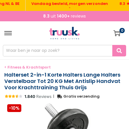
& BE
Vandaag besteld, morgen verzonden
8.3 ★ uit 
•
8.3
uit
1400+
reviews
0
< Fitness & Krachtsport
Halterset 2-in-1 Korte Halters Lange Halters
Verstelbaar Tot 20 KG Met Antislip Handvat
Voor Krachttraining Thuis Grijs
|
Gratis verzending
-10%