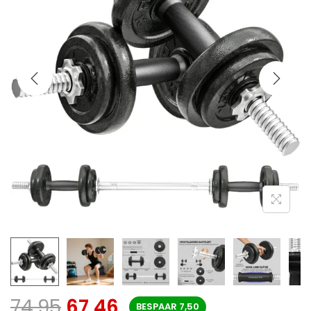
74,95
67,46
BESPAAR
7,50