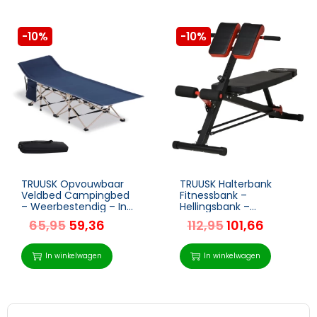
-10%
-10%
TRUUSK Opvouwbaar
TRUUSK Halterbank
Veldbed Campingbed
Fitnessbank –
– Weerbestendig – Incl.
Hellingsbank –
Draagkoffer – 190 cm x
Multifunctionele
65,95
59,36
112,95
101,66
68 cm x 52 cm – Blauw
Buiktrainer –
Verstelbaar – Staal –
Zwart – 64 x 146 x 73,5-
In winkelwagen
In winkelwagen
85 cm