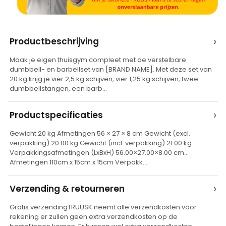
A
›
Productbeschrijving
l
Maak je eigen thuisgym compleet met de verstelbare
t
dumbbell- en barbellset van [BRAND NAME]. Met deze set van
e
20 kg krijg je vier 2,5 kg schijven, vier 1,25 kg schijven, twee
dumbbellstangen, een barb…
r
n
›
Productspecificaties
a
t
Gewicht 20 kg Afmetingen 56 × 27 × 8 cm Gewicht (excl.
verpakking) 20.00 kg Gewicht (incl. verpakking) 21.00 kg
i
Verpakkingsafmetingen (LxBxH) 56.00×27.00×8.00 cm
v
Afmetingen 110cm x 15cm x 15cm Verpakk…
e
›
Verzending & retourneren
:
Gratis verzendingTRUUSK neemt alle verzendkosten voor
rekening er zullen geen extra verzendkosten op de