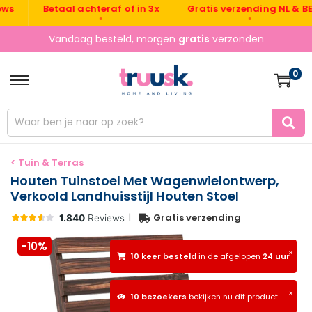
Gratis verzending NL & BE
Betaal achteraf of in 3x
•
•
Vandaag besteld, morgen
gratis
verzonden
0
< Tuin & Terras
Houten Tuinstoel Met Wagenwielontwerp,
Verkoold Landhuisstijl Houten Stoel
|
Gratis verzending
-10%
×
10 keer besteld
in de afgelopen
24 uur
×
10 bezoekers
bekijken nu dit product