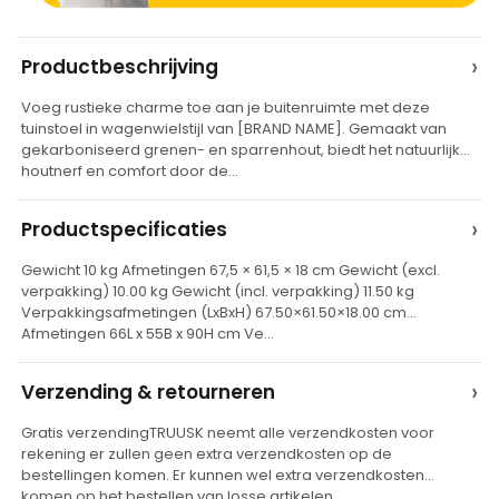
A
›
Productbeschrijving
l
Voeg rustieke charme toe aan je buitenruimte met deze
t
tuinstoel in wagenwielstijl van [BRAND NAME]. Gemaakt van
e
gekarboniseerd grenen- en sparrenhout, biedt het natuurlijke
houtnerf en comfort door de…
r
n
›
Productspecificaties
a
t
Gewicht 10 kg Afmetingen 67,5 × 61,5 × 18 cm Gewicht (excl.
verpakking) 10.00 kg Gewicht (incl. verpakking) 11.50 kg
i
Verpakkingsafmetingen (LxBxH) 67.50×61.50×18.00 cm
v
Afmetingen 66L x 55B x 90H cm Ve…
e
›
Verzending & retourneren
:
Gratis verzendingTRUUSK neemt alle verzendkosten voor
rekening er zullen geen extra verzendkosten op de
bestellingen komen. Er kunnen wel extra verzendkosten
komen op het bestellen van losse artikelen…