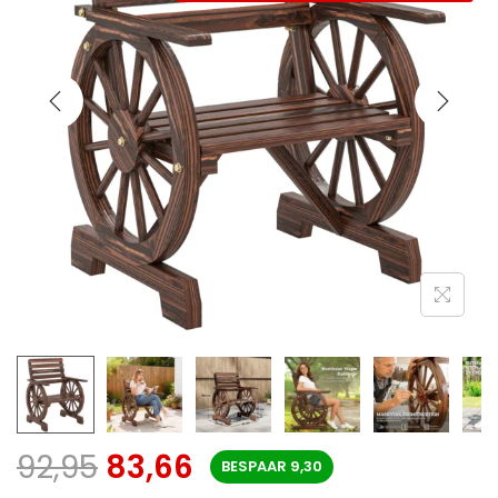
92,95
83,66
BESPAAR
9,30