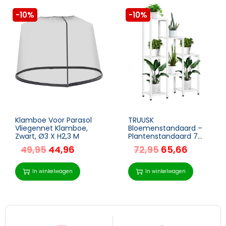
-10%
-10%
Klamboe Voor Parasol
TRUUSK
Vliegennet Klamboe,
Bloemenstandaard –
Zwart, Ø3 X H2,3 M
Plantenstandaard 7
Niveaus – Binnen en
49,95
44,96
72,95
65,66
Buiten – Staal – Wit –
65 x 23 x 94,5 cm
In winkelwagen
In winkelwagen