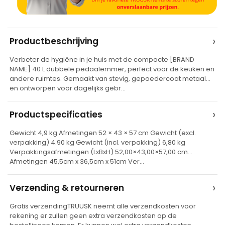
A
›
Productbeschrijving
l
Verbeter de hygiëne in je huis met de compacte [BRAND
t
NAME] 40 L dubbele pedaalemmer, perfect voor de keuken en
e
andere ruimtes. Gemaakt van stevig, gepoedercoat metaal
en ontworpen voor dagelijks gebr…
r
n
›
Productspecificaties
a
t
Gewicht 4,9 kg Afmetingen 52 × 43 × 57 cm Gewicht (excl.
verpakking) 4.90 kg Gewicht (incl. verpakking) 6,80 kg
i
Verpakkingsafmetingen (LxBxH) 52,00×43,00×57,00 cm
v
Afmetingen 45,5cm x 36,5cm x 51cm Ver…
e
›
Verzending & retourneren
:
Gratis verzendingTRUUSK neemt alle verzendkosten voor
rekening er zullen geen extra verzendkosten op de