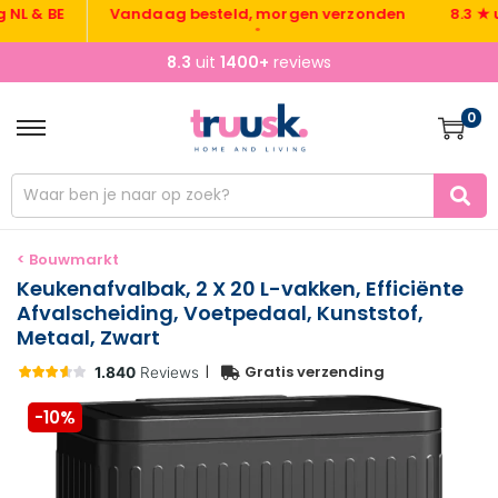
& BE
Vandaag besteld, morgen verzonden
8.3 ★ uit 1
•
8.3
uit
1400+
reviews
0
< Bouwmarkt
Keukenafvalbak, 2 X 20 L-vakken, Efficiënte
Afvalscheiding, Voetpedaal, Kunststof,
Metaal, Zwart
|
Gratis verzending
-10%