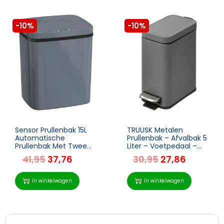
-10%
-10%
Sensor Prullenbak 15L
TRUUSK Metalen
Automatische
Prullenbak – Afvalbak 5
Prullenbak Met Twee
Liter – Voetpedaal –
Openingsmodi, Voor
Binnenemmer – Grijs
41,95
37,76
30,95
27,86
Kantoor, Keukens, 27,6
X 21,4 X 33,5 Cm, Grijs
In winkelwagen
In winkelwagen