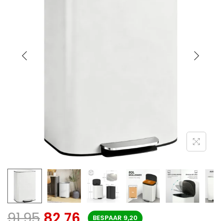
91,95
82,76
BESPAAR
9,20