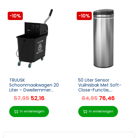
-10%
-10%
TRUUSK
50 Liter Sensor
Schoonmaakwagen 20
Vuilnisbak Met Soft-
Liter – Dweilemmer
Close-Functie,
met Pers – 2 Kamers –
Aanraakvrije Afvalbak
57,95
52,16
84,95
76,46
Zwart – Handig en
Van Roestvrij Staal Voor
Efficiënt
Hygiënische Keukens,
Kantoren, Zilverkleurig
In winkelwagen
In winkelwagen