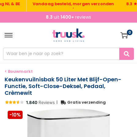
 & BE
Vandaag besteld, morgen verzonden
8.3 ★ uit
•
8.3
uit
1400+
reviews
0
< Bouwmarkt
Keukenvuilnisbak 50 Liter Met Blijf-Open-
Functie, Soft-Close-Deksel, Pedaal,
Crèmewit
|
Gratis verzending
-10%