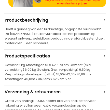
A
›
Productbeschrijving
l
Heeft u genoeg van een luidruchtige, ongepaste vuilnisbak?
t
De [BRAND NAME] keukenvuilnisbak lost het probleem op:
e
elegant ontwerp, geluidloos pedaal, vingerafdrukbestendige
materialen – een schonere, …
r
n
›
Productspecificaties
a
t
Gewicht 6 kg Afmetingen 51 × 42 × 70 cm Gewicht (excl.
verpakking) 6.00 kg Gewicht (incl. verpakking) 9,50 kg
i
Verpakkingsafmetingen (LxBxH) 51,00×42,00×70,00 cm
v
Afmetingen 45,1cm x 36,5cm x 62,2cm Ver…
e
›
Verzending & retourneren
:
Gratis verzendingTRUUSK neemt alle verzendkosten voor
rekening er zullen geen extra verzendkosten op de