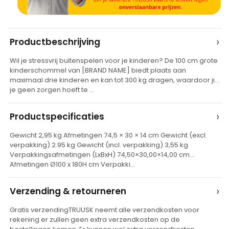
A
›
Productbeschrijving
l
Wil je stressvrij buitenspelen voor je kinderen? De 100 cm grote
t
kinderschommel van [BRAND NAME] biedt plaats aan
e
maximaal drie kinderen en kan tot 300 kg dragen, waardoor jij
je geen zorgen hoeft te …
r
n
›
Productspecificaties
a
t
Gewicht 2,95 kg Afmetingen 74,5 × 30 × 14 cm Gewicht (excl.
verpakking) 2.95 kg Gewicht (incl. verpakking) 3,55 kg
i
Verpakkingsafmetingen (LxBxH) 74,50×30,00×14,00 cm
v
Afmetingen Ø100 x 180H cm Verpakki…
e
›
Verzending & retourneren
:
Gratis verzendingTRUUSK neemt alle verzendkosten voor
rekening er zullen geen extra verzendkosten op de