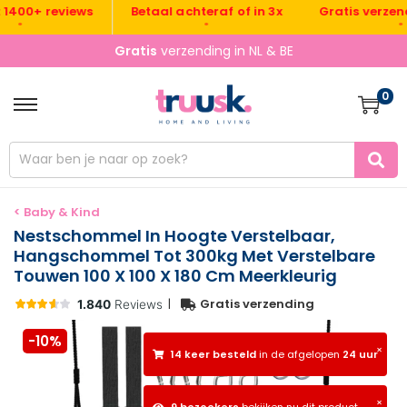
Gratis verzending 
0+ reviews
Betaal achteraf of in 3x
•
•
Gratis
verzending in NL & BE
0
< Baby & Kind
Nestschommel In Hoogte Verstelbaar,
Hangschommel Tot 300kg Met Verstelbare
Touwen 100 X 100 X 180 Cm Meerkleurig
|
Gratis verzending
-10%
×
14 keer besteld
in de afgelopen
24 uur
×
9 bezoekers
bekijken nu dit product