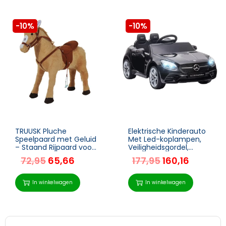
-10%
-10%
TRUUSK Pluche
Elektrische Kinderauto
Speelpaard met Geluid
Met Led-koplampen,
– Staand Rijpaard voor
Veiligheidsgordel,
Kinderen – Beige – 85 x
Claxon, Muziek, 3-5
72,95
65,66
177,95
160,16
28 x 60 cm
Km/u, Zwart, 107 X 62,5
X 44 Cm 1
In winkelwagen
In winkelwagen