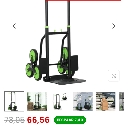
73,95
66,56
BESPAAR
7,40