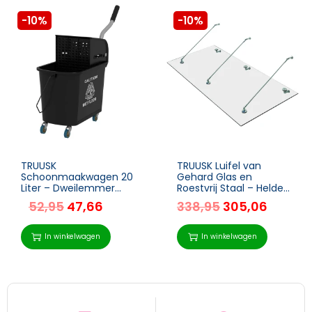
-10%
-10%
TRUUSK
TRUUSK Luifel van
Schoonmaakwagen 20
Gehard Glas en
Liter – Dweilemmer
Roestvrij Staal – Helder
met Pers – 2 Kamers –
Glas – 3 Maten –
52,95
47,66
338,95
305,06
Zwart – Handig en
Voordeur Overkapping
Efficiënt
– 200x90cm – Luxe
Design
In winkelwagen
In winkelwagen