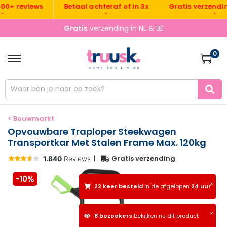
Gratis verzending NL
 reviews
Betaal achteraf of in 3x
•
•
Gratis
verzending in NL & BE
0
< Bouwmarkt
Opvouwbare Traploper Steekwagen
Transportkar Met Stalen Frame Max. 120kg
|
Gratis verzending
-10%
×
22 keer besteld
in de afgelopen
24 uur
×
8 bezoekers
bekijken nu dit product