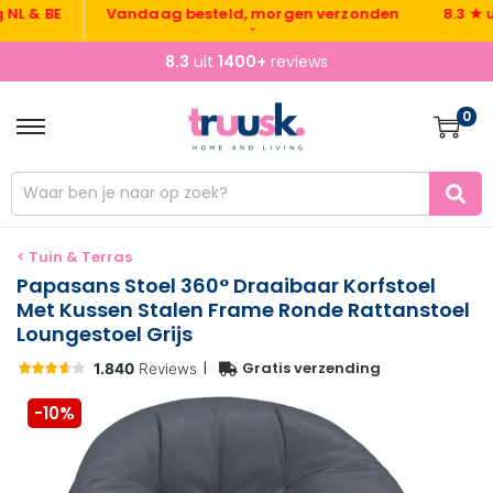
 BE
Vandaag besteld, morgen verzonden
8.3 ★ uit 1
•
8.3
uit
1400+
reviews
0
< Tuin & Terras
Papasans Stoel 360° Draaibaar Korfstoel
Met Kussen Stalen Frame Ronde Rattanstoel
Loungestoel Grijs
|
Gratis verzending
-10%