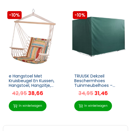
-10%
-10%
e Hangstoel Met
TRUUSK Dekzeil
Kruisbeugel En Kussen,
Beschermhoes
Hangstoel, Hangzitje,
Tuinmeubelhoes –
Hangende Schommel,
Waterdicht en UV-
42,95
38,66
34,95
31,46
Gemakkelijk Mee Te
bescherming – PE
Nemen, Gemakkelijk In
materiaal – Groen –
Te Pakken En Op Te
Afmetingen 215 x 155 x
In winkelwagen
In winkelwagen
Bergen,
150 cm
Draagvermogen Tot
100 Kg, Veelkleurig 100 X
106 Cm 1