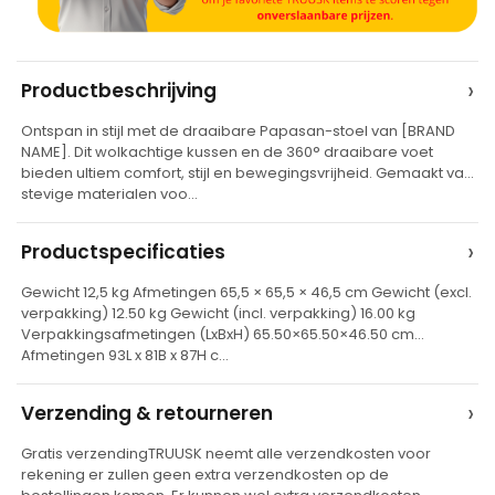
A
›
Productbeschrijving
l
Ontspan in stijl met de draaibare Papasan-stoel van [BRAND
t
NAME]. Dit wolkachtige kussen en de 360° draaibare voet
e
bieden ultiem comfort, stijl en bewegingsvrijheid. Gemaakt van
stevige materialen voo…
r
n
›
Productspecificaties
a
t
Gewicht 12,5 kg Afmetingen 65,5 × 65,5 × 46,5 cm Gewicht (excl.
verpakking) 12.50 kg Gewicht (incl. verpakking) 16.00 kg
i
Verpakkingsafmetingen (LxBxH) 65.50×65.50×46.50 cm
v
Afmetingen 93L x 81B x 87H c…
e
›
Verzending & retourneren
:
Gratis verzendingTRUUSK neemt alle verzendkosten voor
rekening er zullen geen extra verzendkosten op de