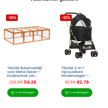
-10%
-10%
TRUUSK Buitenverblijf
TRUUSK 2-in-1
voor Kleine Dieren –
Opvouwbare
Konijnenhok van
Hondenwagen –
Dennenhout –
Transportmand en Tas
126,95
114,26
91,95
82,76
Natuurlijke uitstraling –
– 82cm x 49,5cm x
Afmetingen
98cm – Voor Honden
181x100x48cm
en Katten – Inclusief
In winkelwagen
In winkelwagen
Mand –