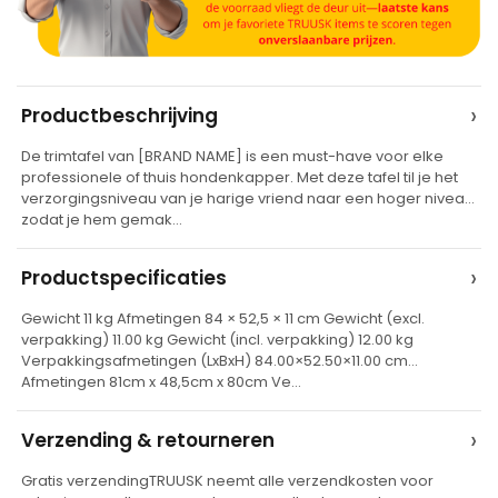
A
›
Productbeschrijving
l
De trimtafel van [BRAND NAME] is een must-have voor elke
t
professionele of thuis hondenkapper. Met deze tafel til je het
e
verzorgingsniveau van je harige vriend naar een hoger niveau,
zodat je hem gemak…
r
n
›
Productspecificaties
a
t
Gewicht 11 kg Afmetingen 84 × 52,5 × 11 cm Gewicht (excl.
verpakking) 11.00 kg Gewicht (incl. verpakking) 12.00 kg
i
Verpakkingsafmetingen (LxBxH) 84.00×52.50×11.00 cm
v
Afmetingen 81cm x 48,5cm x 80cm Ve…
e
›
Verzending & retourneren
:
Gratis verzendingTRUUSK neemt alle verzendkosten voor