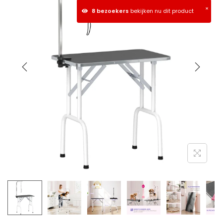
×
8 bezoekers
bekijken nu dit product