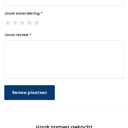
Jouw waardering *
★
★
★
★
★
Jouw review *
Review plaatsen
Vaak samen gekocht