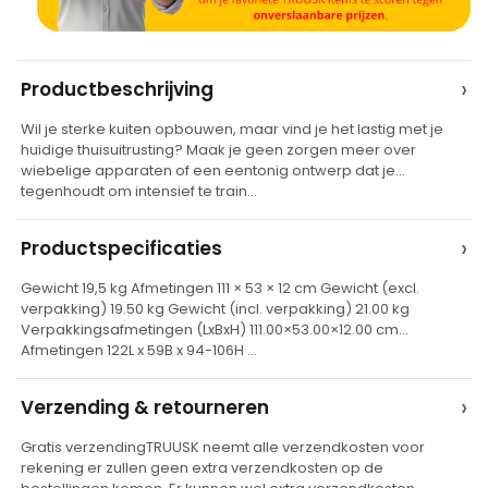
A
›
Productbeschrijving
l
Wil je sterke kuiten opbouwen, maar vind je het lastig met je
t
huidige thuisuitrusting? Maak je geen zorgen meer over
e
wiebelige apparaten of een eentonig ontwerp dat je
tegenhoudt om intensief te train…
r
n
›
Productspecificaties
a
t
Gewicht 19,5 kg Afmetingen 111 × 53 × 12 cm Gewicht (excl.
verpakking) 19.50 kg Gewicht (incl. verpakking) 21.00 kg
i
Verpakkingsafmetingen (LxBxH) 111.00×53.00×12.00 cm
v
Afmetingen 122L x 59B x 94-106H …
e
›
Verzending & retourneren
:
Gratis verzendingTRUUSK neemt alle verzendkosten voor
rekening er zullen geen extra verzendkosten op de