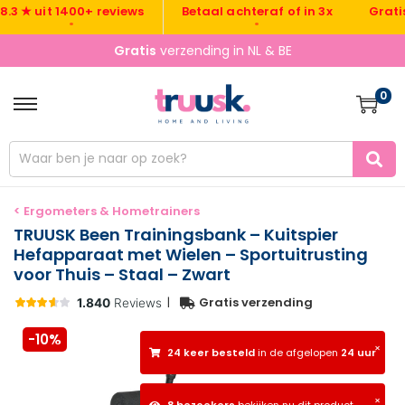
Gratis ver
★ uit 1400+ reviews
Betaal achteraf of in 3x
•
•
Gratis
verzending in NL & BE
0
< Ergometers & Hometrainers
TRUUSK Been Trainingsbank – Kuitspier
Hefapparaat met Wielen – Sportuitrusting
voor Thuis – Staal – Zwart
|
Gratis verzending
-10%
×
24 keer besteld
in de afgelopen
24 uur
×
8 bezoekers
bekijken nu dit product