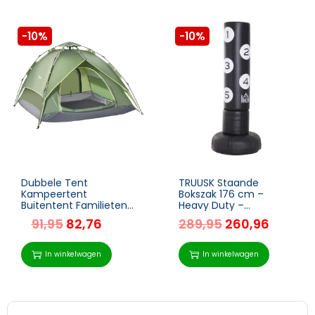
-10%
-10%
Dubbele Tent
TRUUSK Staande
Kampeertent
Bokszak 176 cm –
Buitentent Familietent
Heavy Duty –
Quick Up Tent 2
Vrijstaand met
91,95
82,76
289,95
260,96
Volwassenen + 1 Kind 4
Standaard en Vinyl Pad
Seizoenen Waterdichte
– Geschikt voor
Draagtas 2 Deuren
Professionals en
In winkelwagen
In winkelwagen
Polyester + Glasvezel
Beginners –
Donkergroen 210 X 210
X 140 Cm