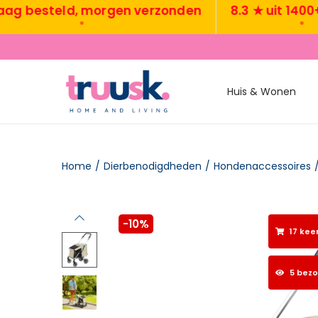
esteld, morgen verzonden
8.3 ★ uit 1400+ re
•
•
Huis & Wonen
Home
/
Dierbenodigdheden
/
Hondenaccessoires
-10%
17 kee
5 bez