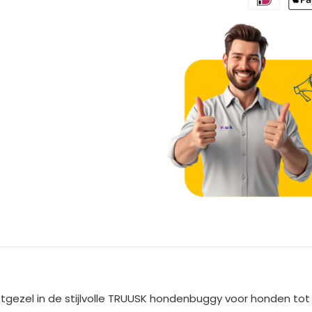
A
l
t
e
ezel in de stijlvolle TRUUSK hondenbuggy voor honden tot 10
r