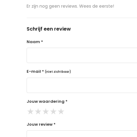
aangeschafte product terug naar de koper.
Er zijn nog geen reviews. Wees de eerste!
14 dagen retourtermijn
Gratis retourneren voor Nederland & België
Schrijf een review
Binnen 14 dagen een terugbetaling na ontva
De terugbetaling wordt gedaan via de beta
Naam *
Lees hier meer..
E-mail *
(niet zichtbaar)
Jouw waardering *
★
★
★
★
★
Jouw review *