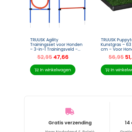
TRUUSK Agility
TRUUSK Puppyto
Trainingsset voor Honden
Kunstgras – 63 
– 3-in-1 Trainingsveld –
cm – Voor Hon
Springring voor
Handig voor
52,95
47,66
56,95
51
Hondenslalom – Blauw en
Zindelijkheidstr
Rood
In winkelwagen
In winkel
Gratis verzending
14