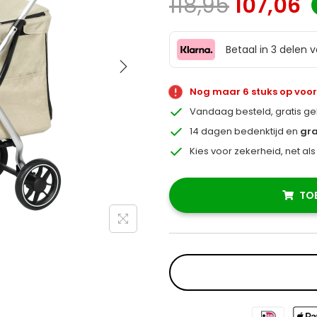
118,95
107,06
Betaal in 3 delen 
Nog maar 6 stuks op voo
Vandaag besteld, gratis g
14 dagen bedenktijd en
gra
Kies voor zekerheid, net al
TO