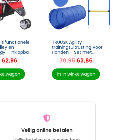
tifunctionele
TRUUSK Agility-
TRUUS
lley en
trainingsuitrusting Voor
Asfal
gy – Inklapbaar
Honden – Set met
Buite
rig (Rood) –
Tunnels, Slalompalen,
Trap 
5
62,96
70,95
63,86
14
nsters –
Horden – Voor
Water
voor Honden
Hondenparcours – Blauw
Denne
en Geel
55,5
nkelwagen
In winkelwagen
I
Veilig online betalen