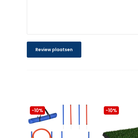
Review plaatsen
-10%
-10%