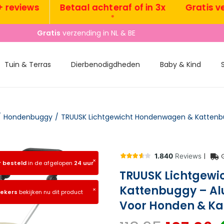
views
Betaal achteraf of in 3x
Gratis verzen
•
•
Gratis
verzending in NL & BE
Tuin & Terras
Dierbenodigdheden
Baby & Kind
/
Hondenbuggy
/
|
×
r besteld
in de afgelopen
24 uur
TRUUSK Lichtgew
Kattenbuggy – Al
×
oekers
bekijken nu dit product
Voor Honden & Kat