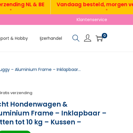
ding NL & BE
Vandaag besteld, morgen verzo
•
Klantenservice
0
Sport & Hobby
Ijzerhandel
TRUUSK Lichtgewicht Hondenwagen & Kattenbuggy – Aluminium Frame – Inklapbaar – Voor Honden & Katten tot 10 kg – Kussen –
Gratis verzending
icht Hondenwagen &
uminium Frame – Inklapbaar –
ten tot 10 kg – Kussen –