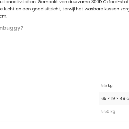
i buitenactiviteiten. Gemaakt van duurzame 300D Oxford-sto
n
e lucht en een goed uitzicht, terwijl het wasbare kussen zorg
a
 cm.
t
i
enbuggy?
v
frame en opvouwbare structuur
e
300D Oxford-stof voor langdurig gebruik
:
ssen, meerdere gaasramen en opbergzakken
5,5 kg
65 × 19 × 48
5.50 kg
m
6,70 kg