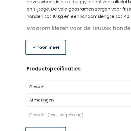
opvouwbaar, is deze buggy ideaal voor allerle
en slijtage. De vele gaasramen zorgen voor friss
honden tot 10 kg en een lichaamslengte tot 40
Waarom kiezen voor de TRUUSK hond
Licht en draagbaar:
dankzij het aluminium 
Duurzaam en weerbestendig:
Toon meer
gemaakt van 
Comfortabel en praktisch:
met wasbaar ku
Productspecificaties
Productspecificaties
Kleur:
Khaki+Zilver
Materiaal:
300D Oxford-stof, aluminium
Gewicht
Totale afmetingen:
80L x 48,5B x 106H cm
Afmetingen
Cabinegrootte:
59L x 38B x 47H cm
Cabinehoogte:
26H cm (tot de grond)
Gewicht (excl. verpakking)
Opvouwbare grootte:
67,5L x 48,5B x 26H c
Maximaal gewicht:
10 kg