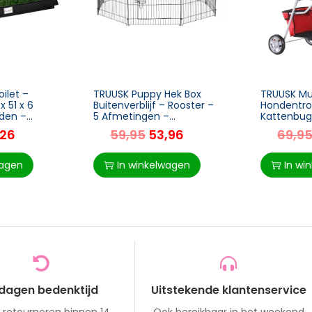
ilet –
TRUUSK Puppy Hek Box
TRUUSK Mul
x 51 x 6
Buitenverblijf – Rooster –
Hondentro
den –
5 Afmetingen –
Kattenbug
Afmetingen: 71x61cm
– Veelkleu
,26
59,95
53,96
69,9
aining
Met Netve
Geschikt 
wagen
In winkelwagen
In wi
 dagen bedenktijd
Uitstekende klantenservice