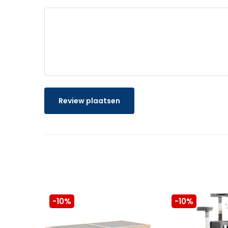
Review plaatsen
-10%
-10%