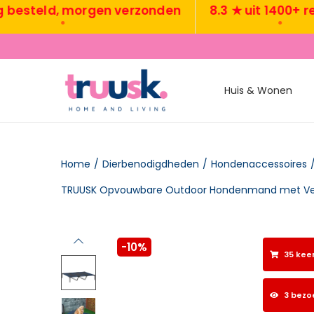
teld, morgen verzonden
8.3 ★ uit 1400+ revie
•
•
Huis & Wonen
Home
/
Dierbenodigdheden
/
Hondenaccessoires
-10%
35 kee
3 bezo