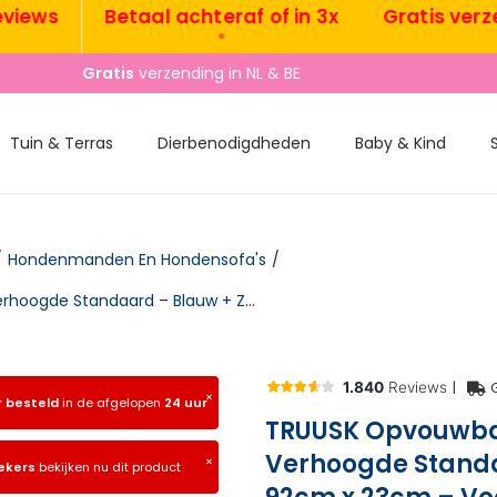
ws
Betaal achteraf of in 3x
Gratis verzendi
•
•
Gratis
verzending in NL & BE
Tuin & Terras
Dierbenodigdheden
Baby & Kind
/
Hondenmanden En Hondensofa's
/
TRUUSK Opvouwbare Outdoor Hondenmand met Verhoogde Standaard – Blauw + Zwart – 122cm x 92cm x 23cm – Voor Honden tot 10 kg
|
×
r besteld
in de afgelopen
24 uur
TRUUSK Opvouwb
Verhoogde Standa
×
ekers
bekijken nu dit product