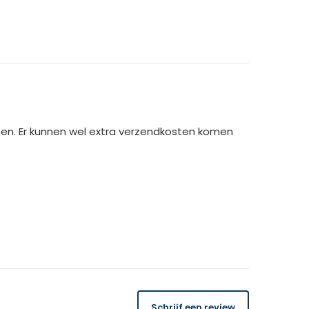
toel vandaag nog!
men. Er kunnen wel extra verzendkosten komen
14 dagen
gratis
te retourneren.
Schrijf een review