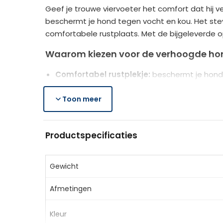
Geef je trouwe viervoeter het comfort dat hij v
beschermt je hond tegen vocht en kou. Het stevi
comfortabele rustplaats. Met de bijgeleverde 
Waarom kiezen voor de verhoogde hon
Comfortabel rustplekje:
beschermt je hond 
Stevig en duurzaam:
gepoedercoat metalen 
Makkelijk in gebruik:
Toon meer
eenvoudige montage en
Productspecificaties
Productspecificaties
Materiaal:
Metaal, Oxford, textline stof
Kleur:
Donkerblauw en zwart
Afmetingen:
122 x 92 x 23 cm (LxBxH)
Gewicht
Laadvermogen:
60 kg (geschikt voor zeer 
Afmetingen
Leveringsomvang
Kleur
1 x Hondenligstoel