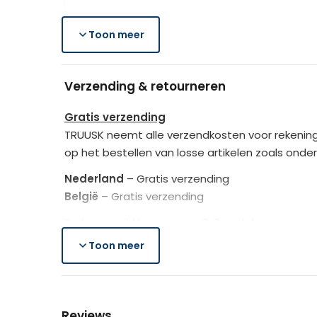
Geef je hond een comfortabele slaapplek waa
Merk
Toon meer
Rotan_kleur
Verzending & retourneren
Kussen_kleur
Gratis verzending
TRUUSK neemt alle verzendkosten voor rekening
op het bestellen van losse artikelen zoals onde
Nederland
– Gratis verzending
België
– Gratis verzending
De bezorgtijd is ongeveer 2-3 werkdagen.
Toon meer
Lees hier meer..
Gratis retourneren
Is het aangeschafte product toch niet naar we
Reviews