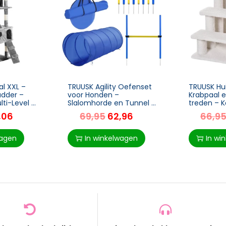
l XXL –
TRUUSK Agility Oefenset
TRUUSK Hu
adder –
voor Honden –
Krabpaal e
ti-Level –
Slalomhorde en Tunnel –
treden – K
 50 x 50 x
PE+Polyester – Blauw en
Hondentra
,06
69,95
62,96
66,9
Geel – Hondensport
en Pluche 
Trainingsveld
60 x 40 x 
wagen
In winkelwagen
In wi