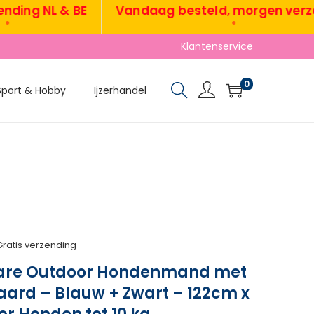
ng NL & BE
Vandaag besteld, morgen verzond
•
Klantenservice
0
Sport & Hobby
Ijzerhandel
Gratis verzending
are Outdoor Hondenmand met
ard – Blauw + Zwart – 122cm x