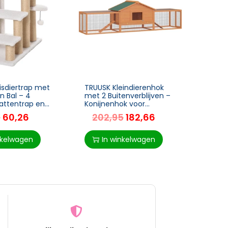
isdiertrap met
TRUUSK Kleindierenhok
TRUU
n Bal – 4
met 2 Buitenverblijven –
Hond
attentrap en
Konijnenhok voor
Verho
p – Spaanplaat
Kleindieren – Ruime Kooi
122cm
5
60,26
202,95
182,66
5
– Jute – Wit –
– Voor Konijnen en Kleine
Koffie
64
Dieren – Grijs
Voor 
nkelwagen
In winkelwagen
I