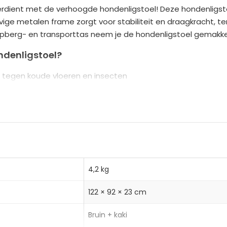
erdient met de verhoogde hondenligstoel! Deze hondenligstoe
r
ge metalen frame zorgt voor stabiliteit en draagkracht, terw
n
opberg- en transporttas neem je de hondenligstoel gemakkel
a
t
denligstoel?
i
tegen koude vloeren en insecten
v
frame en slijtvaste Oxford hoes
e
 handige draagtas voor transport
:
4,2 kg
grote honden)
122 × 92 × 23 cm
Bruin + kaki