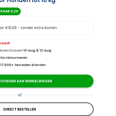
r Honden tot 10 kg
SPAAR
5,20
van €15,59 - zonder extra kosten.
rraad!
eleverd tussen
10 aug & 12 aug
tis retourneren
s
17.500+ tevreden klanten
EVOEGEN AAN WINKELWAGEN
of
DIRECT BESTELLEN