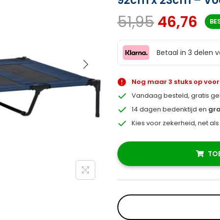
92cm x 23cm – Voo
51,95
46,76
BE
Betaal in 3 delen 
Nog maar 3 stuks op voo
Vandaag besteld, gratis g
14 dagen bedenktijd en
gra
Kies voor zekerheid, net al
TO