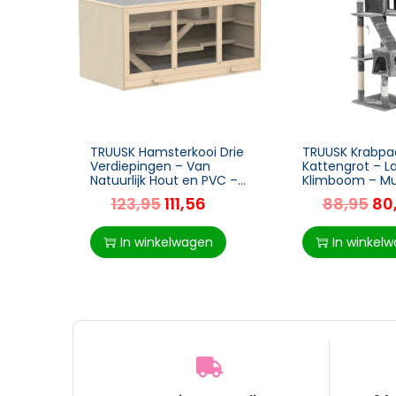
TRUUSK Hamsterkooi Drie
TRUUSK Krabpaa
Verdiepingen – Van
Kattengrot – L
Natuurlijk Hout en PVC –
Klimboom – Mul
Met Trappen – Voor
Pluche – Grijs –
123,95
111,56
88,95
80
Muizen en Kleine
170 cm
Knaagdieren – 115 x 57 x
In winkelwagen
In winkel