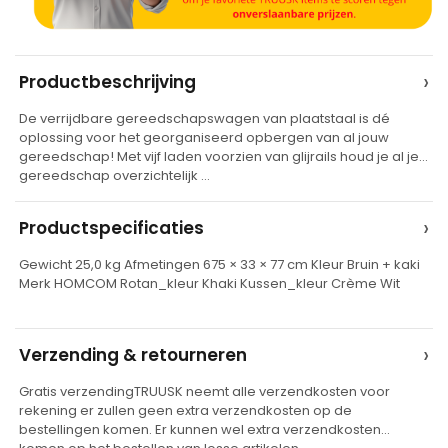
A
›
Productbeschrijving
l
De verrijdbare gereedschapswagen van plaatstaal is dé
t
oplossing voor het georganiseerd opbergen van al jouw
e
gereedschap! Met vijf laden voorzien van glijrails houd je al je
gereedschap overzichtelijk …
r
n
›
Productspecificaties
a
t
Gewicht 25,0 kg Afmetingen 675 × 33 × 77 cm Kleur Bruin + kaki
Merk HOMCOM Rotan_kleur Khaki Kussen_kleur Crème Wit
i
v
e
›
Verzending & retourneren
:
Gratis verzendingTRUUSK neemt alle verzendkosten voor
rekening er zullen geen extra verzendkosten op de
bestellingen komen. Er kunnen wel extra verzendkosten