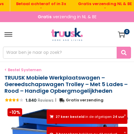
Gratis verzending NL & BE
Betaal achteraf of in 3x
•
•
Gratis
verzending in NL & BE
0
< Bestel Systemen
TRUUSK Mobiele Werkplaatswagen –
Gereedschapswagen Trolley – Met 5 Lades –
Rood – Handige Opbergmogelijkheden
|
Gratis verzending
-10%
×
27 keer besteld
in de afgelopen
24 uur
×
3 bezoekers
bekijken nu dit product