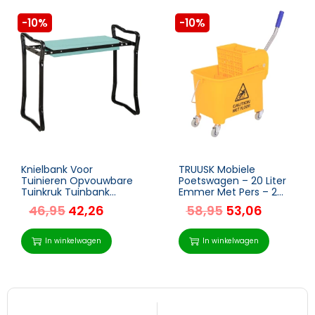
-10%
-10%
Knielbank Voor
TRUUSK Mobiele
Tuinieren Opvouwbare
Poetswagen – 20 Liter
Tuinkruk Tuinbank
Emmer Met Pers – 2
Kniehulp Tot 150 Kg
Kamers – Geel
46,95
42,26
58,95
53,06
EVA-schuim Staal
Donkergroen 58 X 28 X
49 Cm
In winkelwagen
In winkelwagen