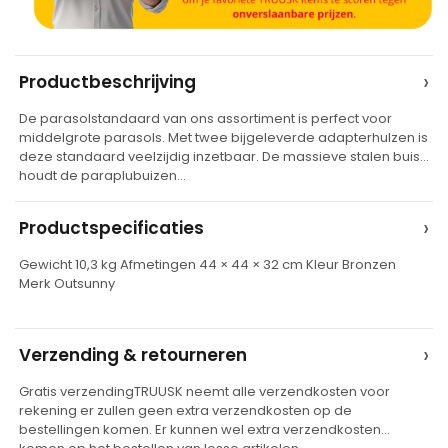
A
›
Productbeschrijving
l
De parasolstandaard van ons assortiment is perfect voor
t
middelgrote parasols. Met twee bijgeleverde adapterhulzen is
e
deze standaard veelzijdig inzetbaar. De massieve stalen buis
houdt de paraplubuizen…
r
n
›
Productspecificaties
a
t
Gewicht 10,3 kg Afmetingen 44 × 44 × 32 cm Kleur Bronzen
Merk Outsunny
i
v
e
›
Verzending & retourneren
:
Gratis verzendingTRUUSK neemt alle verzendkosten voor
rekening er zullen geen extra verzendkosten op de
bestellingen komen. Er kunnen wel extra verzendkosten