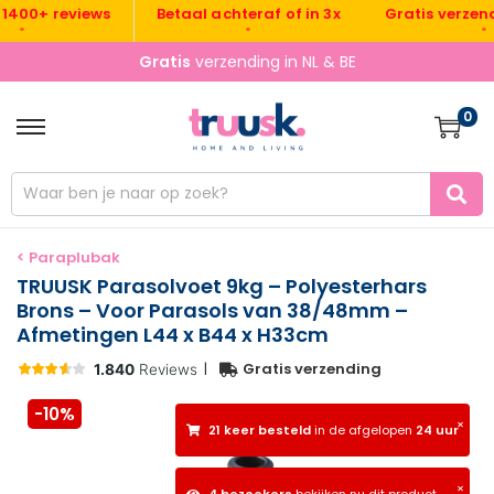
Gratis verzending 
0+ reviews
Betaal achteraf of in 3x
•
•
Gratis
verzending in NL & BE
0
< Paraplubak
TRUUSK Parasolvoet 9kg – Polyesterhars
Brons – Voor Parasols van 38/48mm –
Afmetingen L44 x B44 x H33cm
|
Gratis verzending
-10%
×
21 keer besteld
in de afgelopen
24 uur
×
4 bezoekers
bekijken nu dit product