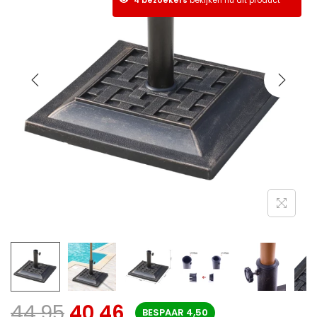
44,95
40,46
BESPAAR
4,50