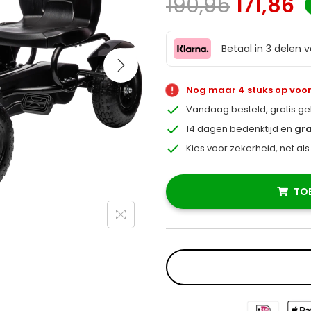
190,95
171,86
Betaal in 3 delen 
Nog maar 4 stuks op voo
Vandaag besteld, gratis g
14 dagen bedenktijd en
gra
Kies voor zekerheid, net al
TO