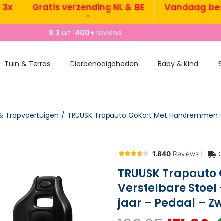
Gratis verzending NL & BE
Vandaag besteld
•
8.3
uit
1400+
reviews
Tuin & Terras
Dierbenodigdheden
Baby & Kind
& Trapvoertuigen
/
|
TRUUSK Trapauto
Verstelbare Stoel 
jaar – Pedaal – Z