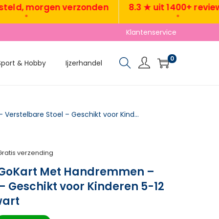
, morgen verzonden
8.3 ★ uit 1400+ reviews
•
•
Klantenservice
0
Sport & Hobby
Ijzerhandel
TRUUSK Trapauto GoKart Met Handremmen – Verstelbare Stoel – Geschikt voor Kinderen 5-12 jaar – Pedaal – Zwart
Gratis verzending
 GoKart Met Handremmen –
– Geschikt voor Kinderen 5-12
wart