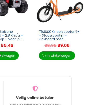
ktrische
TRUUSK Kinderscooter 5+
TRUU
d – 2,8 Km/u –
– Stadsscooter –
Kinde
p – Voor 1,5-3
Kickboard met
d – M
t – 65,5 x 38,5
Luchtbanden – Oranje –
Verst
85,46
98,95
89,06
7
135 x 58 x 88-94 cm
– PE +
Water 
nkelwagen
In winkelwagen
I
Veilig online betalen