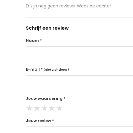
aangeschafte product terug naar de koper.
Er zijn nog geen reviews. Wees de eerste!
14 dagen retourtermijn
Gratis retourneren voor Nederland & België
Schrijf een review
Binnen 14 dagen een terugbetaling na ontva
De terugbetaling wordt gedaan via de beta
Naam *
Lees hier meer..
E-mail *
(niet zichtbaar)
Jouw waardering *
★
★
★
★
★
Jouw review *