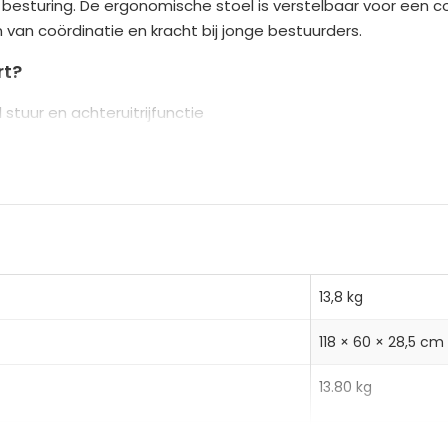
besturing. De ergonomische stoel is verstelbaar voor een co
n
n van coördinatie en kracht bij jonge bestuurders.
a
t
rt?
i
 stuur en achteruitrijfunctie
v
 voor de perfecte zitpositie
e
ren banden geschikt voor diverse ondergronden
:
13,8 kg
118 × 60 × 28,5 cm
13.80 kg
16.50 kg