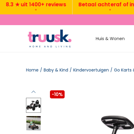
3 ★ uit 1400+ reviews
Betaal achteraf of in 3x
•
•
Huis & Wonen
Home
/
Baby & Kind
/
Kindervoertuigen
/
Go Karts 
-10%