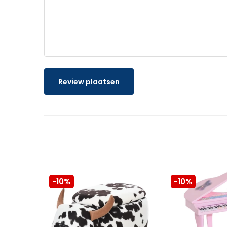
Review plaatsen
-10%
-10%