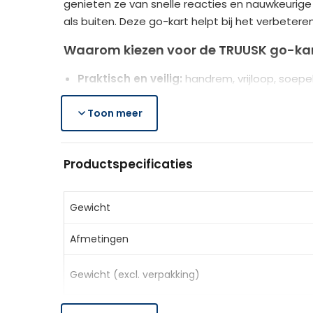
genieten ze van snelle reacties en nauwkeurige 
als buiten. Deze go-kart helpt bij het verbetere
Waarom kiezen voor de TRUUSK go-ka
Praktisch en veilig:
handrem, vrijloop, soepel
Comfortabel:
3-voudig verstelbare zitschaal
Duurzaam en veelzijdig:
Toon meer
luchtgevulde rubbe
Productspecificaties
Productspecificaties
Kleur:
Zwart
Materiaal:
Kunststof, Metaal
Totale afmetingen:
121 x 58 x 61 cm (LxBxH)
Gewicht
Zitafmetingen:
35 x 28 x 30,5 cm (BxDxH)
Afmetingen
Afmetingen rugleuning:
33 x 30 cm (BxH)
Rubberen banden:
Ø26 cm
Gewicht (excl. verpakking)
Draagvermogen:
50 kg
Leeftijdsaanbeveling:
Vanaf 5 jaar