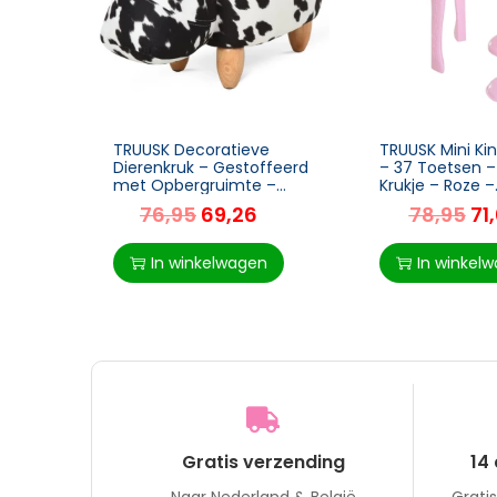
TRUUSK Decoratieve
TRUUSK Mini Ki
Dierenkruk – Gestoffeerd
– 37 Toetsen – 
met Opbergruimte –
Krukje – Roze –
Piggy Voetenbank –
Muziekinstrum
76,95
69,26
78,95
71
Zwart en Wit – 62 x 35 x
MP3 en USB – L
36 cm
Kinderen
In winkelwagen
In winkel
Gratis verzending
14