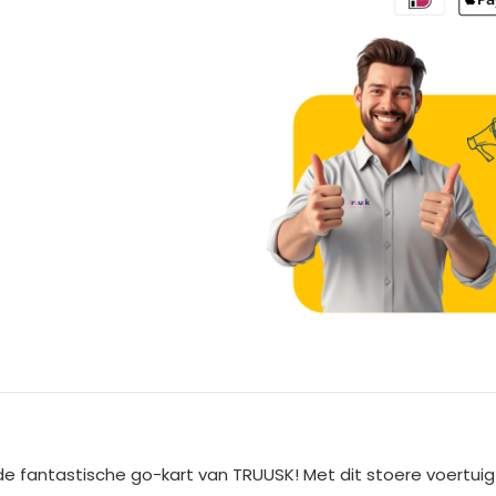
A
l
t
e
de fantastische go-kart van TRUUSK! Met dit stoere voertuig
r