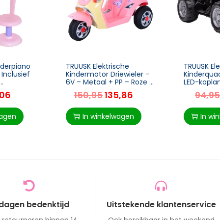
nderpiano
TRUUSK Elektrische
TRUUSK Ele
Inclusief
Kindermotor Driewieler –
Kinderqua
6V – Metaal + PP – Roze +
LED-koplam
ent met
Geel – 108x51x75cm –
Jaar – Zwar
,06
150,95
135,86
94,95
euk voor
Kindervoertuig
x 43,5 cm
wagen
In winkelwagen
In wi
 dagen bedenktijd
Uitstekende klantenservice