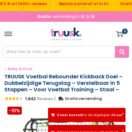
Gratis ver
 uit 1400+ reviews
Betaal achteraf of in 3x
•
•
Gratis
verzending in NL & BE
0
< Baby & Kind
TRUUSK Voetbal Rebounder Kickback Doel –
Dubbelzijdige Terugslag – Verstelbaar in 5
Stappen – Voor Voetbal Training – Staal –
|
Gratis verzending
-10%
×
6 keer besteld
in de afgelopen
24 uur
×
4 bezoekers
bekijken nu dit product