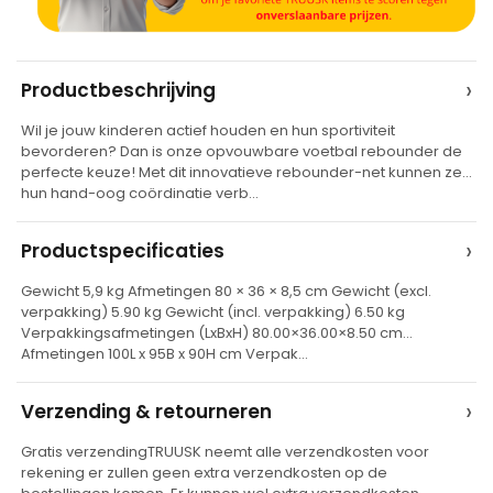
A
›
Productbeschrijving
l
Wil je jouw kinderen actief houden en hun sportiviteit
t
bevorderen? Dan is onze opvouwbare voetbal rebounder de
e
perfecte keuze! Met dit innovatieve rebounder-net kunnen ze
hun hand-oog coördinatie verb…
r
n
›
Productspecificaties
a
t
Gewicht 5,9 kg Afmetingen 80 × 36 × 8,5 cm Gewicht (excl.
verpakking) 5.90 kg Gewicht (incl. verpakking) 6.50 kg
i
Verpakkingsafmetingen (LxBxH) 80.00×36.00×8.50 cm
v
Afmetingen 100L x 95B x 90H cm Verpak…
e
›
Verzending & retourneren
:
Gratis verzendingTRUUSK neemt alle verzendkosten voor
rekening er zullen geen extra verzendkosten op de