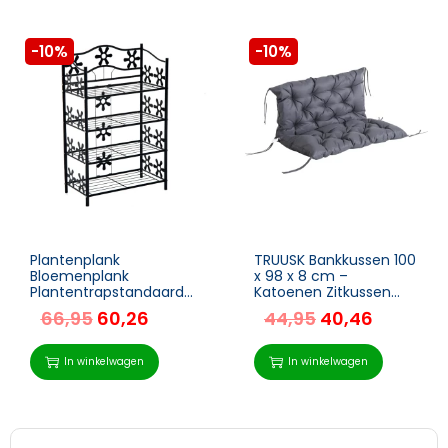
-10%
-10%
Plantenplank
TRUUSK Bankkussen 100
Bloemenplank
x 98 x 8 cm –
Plantentrapstandaard
Katoenen Zitkussen
Plankstandaard 4-
voor Tuinbank –
66,95
60,26
44,95
40,46
laags Metaal Zwart 59,5
Donkergrijs –
X 30 X 92 Cm
Comfortabel en Stijlvol
– Geschikt voor
In winkelwagen
In winkelwagen