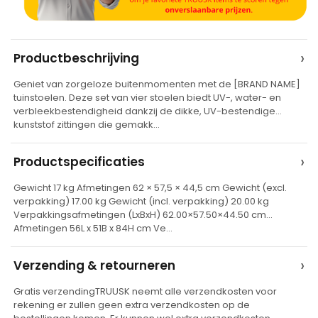
A
›
Productbeschrijving
l
Geniet van zorgeloze buitenmomenten met de [BRAND NAME]
t
tuinstoelen. Deze set van vier stoelen biedt UV-, water- en
e
verbleekbestendigheid dankzij de dikke, UV-bestendige
kunststof zittingen die gemakk…
r
n
›
Productspecificaties
a
t
Gewicht 17 kg Afmetingen 62 × 57,5 × 44,5 cm Gewicht (excl.
verpakking) 17.00 kg Gewicht (incl. verpakking) 20.00 kg
i
Verpakkingsafmetingen (LxBxH) 62.00×57.50×44.50 cm
v
Afmetingen 56L x 51B x 84H cm Ve…
e
›
Verzending & retourneren
:
Gratis verzendingTRUUSK neemt alle verzendkosten voor
rekening er zullen geen extra verzendkosten op de