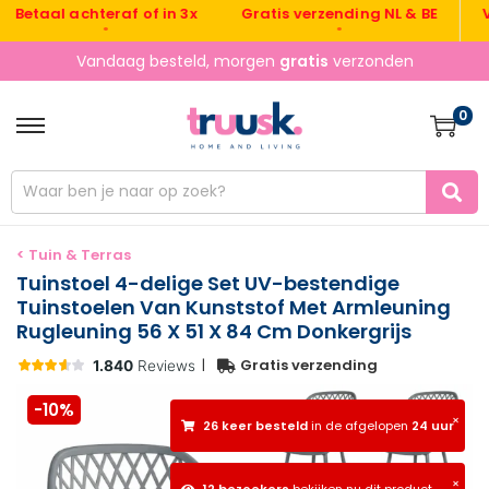
Gratis verzending NL & BE
Vand
taal achteraf of in 3x
•
•
Vandaag besteld, morgen
gratis
verzonden
0
< Tuin & Terras
Tuinstoel 4-delige Set UV-bestendige
Tuinstoelen Van Kunststof Met Armleuning
Rugleuning 56 X 51 X 84 Cm Donkergrijs
|
Gratis verzending
-10%
×
26 keer besteld
in de afgelopen
24 uur
×
12 bezoekers
bekijken nu dit product