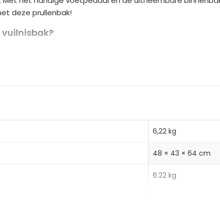
n. Met het handige voetpedaal en de uitneembare binnenbakke
a
met deze prullenbak!
t
i
vuilnisbak?
v
 voor afvalscheiding
e
ichte inzetstukken
:
ij staal
6,22 kg
48 × 43 × 64 cm
6.22 kg
7,88 kg