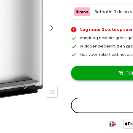
Betaal in 3 delen 
Nog maar 3 stuks op voo
Vandaag besteld, gratis g
14 dagen bedenktijd en
gra
Kies voor zekerheid, net al
TO