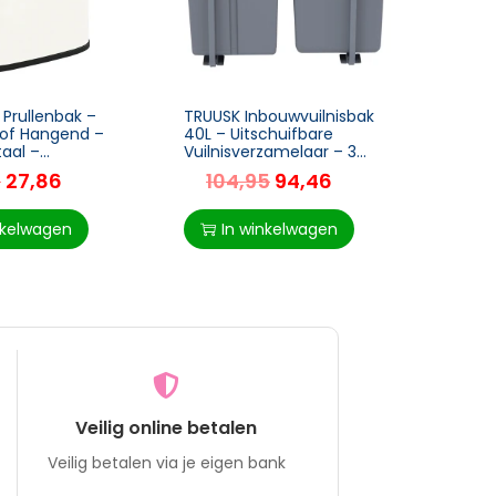
 Prullenbak –
TRUUSK Inbouwvuilnisbak
TRUUS
 of Hangend –
40L – Uitschuifbare
Peda
taal –
Vuilnisverzamelaar – 3
Cosm
– Duurzaam –
Uitneembare Vakken –
Afval
5
27,86
104,95
94,46
6
 Voor Keuken
Voor Kasten vanaf 400
Voetp
er
mm Breedte – Voor
Met B
Woon
nkelwagen
In winkelwagen
I
Veilig online betalen
Veilig betalen via je eigen bank