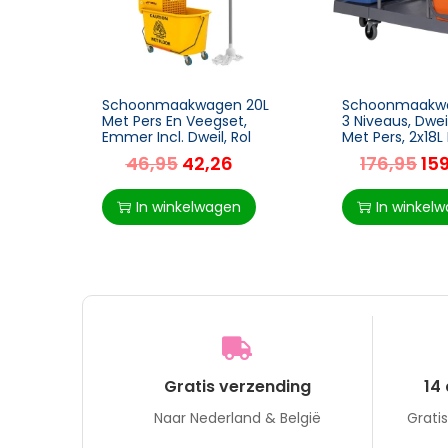
Schoonmaakwagen 20L
Schoonmaakw
Met Pers En Veegset,
3 Niveaus, Dwe
Emmer Incl. Dweil, Rol
Met Pers, 2x18
Voor Hotel
46,95
42,26
176,95
15
In winkelwagen
In winkel
Gratis verzending
14
Naar Nederland & België
Grati