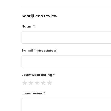
14 dagen retourtermijn
Gratis retourneren voor Nederland & België
Schrijf een review
Binnen 14 dagen een terugbetaling na ontva
De terugbetaling wordt gedaan via de beta
Naam *
Lees hier meer..
E-mail *
(niet zichtbaar)
Jouw waardering *
★
★
★
★
★
Jouw review *