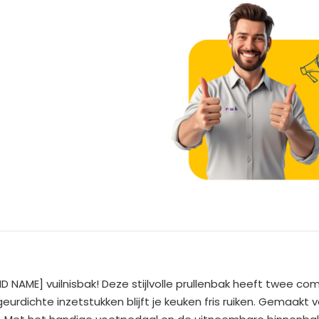
A
l
t
e
D NAME] vuilnisbak! Deze stijlvolle prullenbak heeft twee 
r
eurdichte inzetstukken blijft je keuken fris ruiken. Gemaakt 
n