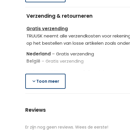
Houd je keuken georganiseerd en elegant –
Verpakkingsafmetingen (LxBxH)
Verzending & retourneren
Afmetingen
Gratis verzending
TRUUSK neemt alle verzendkosten voor rekening
Verpakking
op het bestellen van losse artikelen zoals onde
Nederland
– Gratis verzending
Kleur
België
– Gratis verzending
De bezorgtijd is ongeveer 2-3 werkdagen.
Materiaal
Toon meer
Lees hier meer..
Gratis retourneren
Is het aangeschafte product toch niet naar we
Reviews
Je heb na de retourmelding nogmaals 14 dagen o
de producten controleert TRUUSK het product zo
aangeschafte product terug naar de koper.
Er zijn nog geen reviews. Wees de eerste!