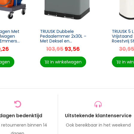
agen Met
TRUUSK Dubbele
TRUUSK 5 L
ilwagen
Pedaalemmer 2x30L –
Vrijstaand
L Emmers
Met Deksel en
Roestvrij S
Voetpedaal – Metaal –
Crèmewit 
9,26
103,95
93,56
30,9
Voor Woonkamer en
Compact –
Kantoor –
of Badkam
48,8×39,5x67cm
wagen
In winkelwagen
In wi
 dagen bedenktijd
Uitstekende klantenservice
s retourneren binnen 14
Ook bereikbaar in het weekend
dagen