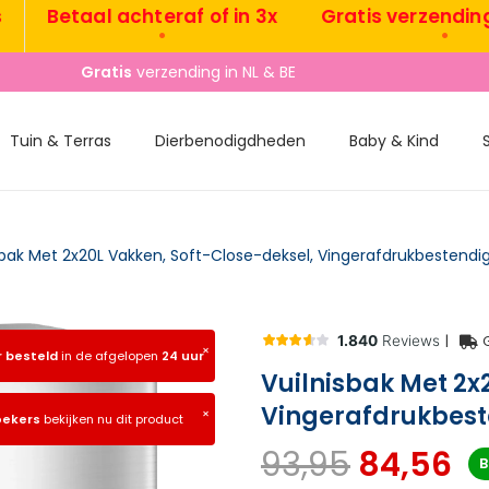
Betaal achteraf of in 3x
Gratis verzending NL 
•
•
Vandaag besteld, morgen
gratis
verzonden
Tuin & Terras
Dierbenodigdheden
Baby & Kind
|
×
r besteld
in de afgelopen
24 uur
Vuilnisbak Met 2x
Vingerafdrukbesten
×
oekers
bekijken nu dit product
93,95
84,56
B