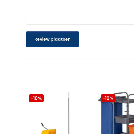
Review plaatsen
-10%
-10%