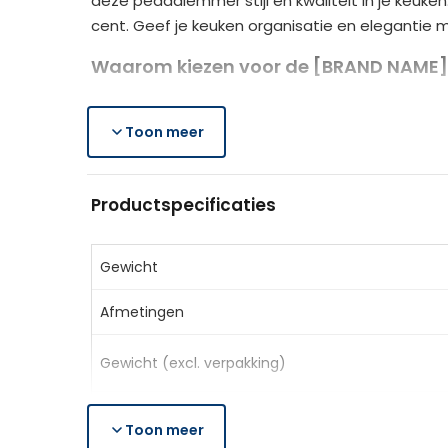
deze pedaalemmer stijl en kwaliteit in je keuke
cent. Geef je keuken organisatie en elegantie 
Waarom kiezen voor de [BRAND NAME] 
Gescheiden afval:
twee 20L compartimenten
Frissere keuken:
Toon meer
soft-close deksel en geurd
Stijlvol design:
vingerafdrukbestendig roestvr
Productspecificaties
Productspecificaties
Kleur:
Zilver
Materiaal:
Roestvrij staal, Kunststof
Gewicht
Afmetingen:
41,8L x 36,7B x 58H cm
Afmetingen
Volume:
40L
Leveringsomvang
Gewicht (excl. verpakking)
1 x [BRAND NAME] keukenprullenbak
Gewicht (incl. verpakking)
1 x Handleiding
Toon meer