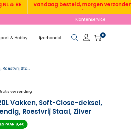
& BE
Vandaag besteld, morgen verzonden
•
Klantenservice
0
Sport & Hobby
Ijzerhandel
Vuilnisbak Met 2x20L Vakken, Soft-Close-deksel, Vingerafdrukbestendig, Roestvrij Staal, Zilver
Gratis verzending
20L Vakken, Soft-Close-deksel,
dig, Roestvrij Staal, Zilver
ESPAAR
9,40