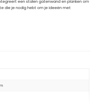
 integreert een stalen gatenwand en planken om
mte die je nodig hebt om je ideeën met
oor gereedschap en materialen
chillende items
cm