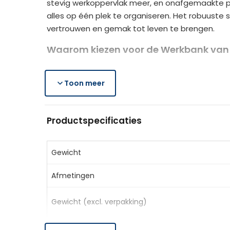
stevig werkoppervlak meer, en onafgemaakte pr
alles op één plek te organiseren. Het robuuste 
vertrouwen en gemak tot leven te brengen.
Waarom kiezen voor de Werkbank van
Geïntegreerd opbergsysteem:
centralisee
Veelzijdige organisatie:
Toon meer
metalen gatenplate
Aanpasbare opbergruimte:
twee verstelba
Stevig en stabiel:
robuust stalen frame draag
Productspecificaties
Grote werkoppervlakte:
122 x 61 cm geschik
Slijtvaste tafelblad:
melamine gecoate tafel
Geschikt voor diverse ruimtes:
garages, we
Gewicht
Productspecificaties
Afmetingen
Kleur:
Zwart
Gewicht (excl. verpakking)
Materiaal:
Staal, MDF
Afmetingen totaal:
122L x 61B x 156H cm
Afmetingen tafelblad:
122L x 61B x 91H cm