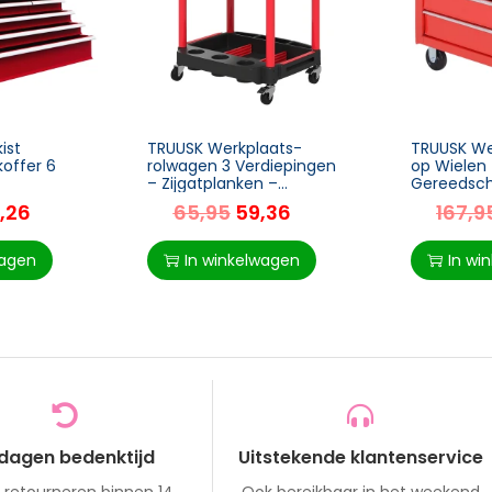
ist
TRUUSK Werkplaats-
TRUUSK We
offer 6
rolwagen 3 Verdiepingen
op Wielen
– Zijgatplanken –
Gereedsc
doos
Gereedschapswagen 10
met 5 Lade
,26
65,95
59,36
167,9
Haken – Haakgaten –
Rolwagen
st Staal
Max. 91 Kg Belastbaar –
– Mobiele
0x26x34cm
Zwart
Max.
wagen
In winkelwagen
In wi
 dagen bedenktijd
Uitstekende klantenservice