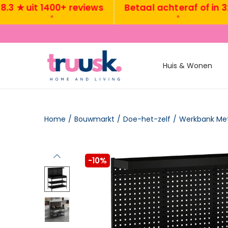
★ uit 1400+ reviews
Betaal achteraf of in 3x
•
•
Huis & Wonen
Home
/
Bouwmarkt
/
Doe-het-zelf
/
-10%