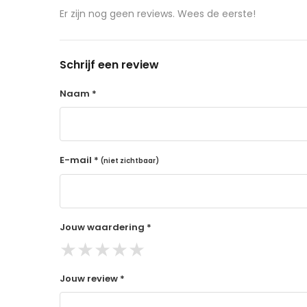
aangeschafte product terug naar de koper.
Er zijn nog geen reviews. Wees de eerste!
14 dagen retourtermijn
Gratis retourneren voor Nederland & België
Schrijf een review
Binnen 14 dagen een terugbetaling na ontva
De terugbetaling wordt gedaan via de beta
Naam *
Lees hier meer..
E-mail *
(niet zichtbaar)
Jouw waardering *
★
★
★
★
★
Jouw review *