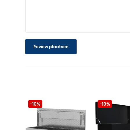
Review plaatsen
-10%
-10%