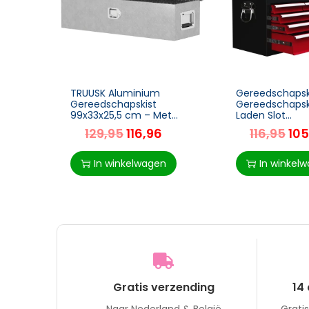
TRUUSK Aluminium
Gereedschapsk
Gereedschapskist
Gereedschapsk
99x33x25,5 cm – Met
Laden Slot
Zijhandvatten, Slot en
Gereedschaps
129,95
116,96
116,95
105
Sleutels – Voor
Handvat
Vrachtwagen en
Gereedschapski
Aanhanger –
Rood+Zwart 6
In winkelwagen
In winkel
Gratis verzending
14