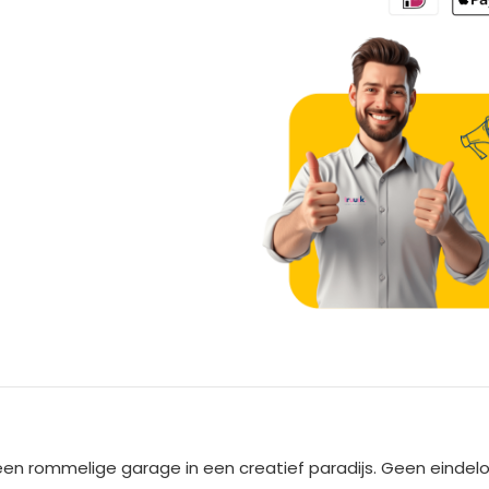
A
l
t
e
en rommelige garage in een creatief paradijs. Geen einde
r