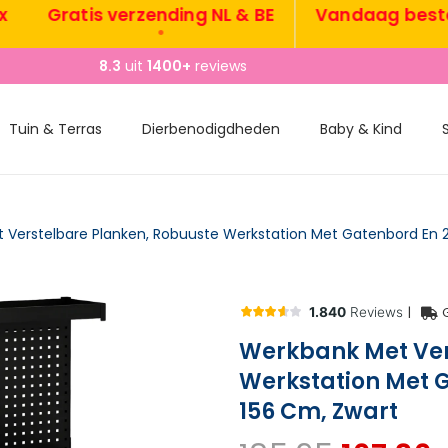
Gratis verzending NL & BE
Vandaag besteld, 
•
•
8.3
uit
1400+
reviews
Tuin & Terras
Dierbenodigdheden
Baby & Kind
|
Werkbank Met Ver
Werkstation Met G
156 Cm, Zwart