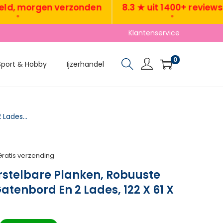
morgen verzonden
8.3 ★ uit 1400+ reviews
•
Klantenservice
0
Sport & Hobby
Ijzerhandel
Werkbank Met Verstelbare Planken, Robuuste Werkstation Met Gatenbord En 2 Lades, 122 X 61 X 156 Cm, Zwart
Gratis verzending
stelbare Planken, Robuuste
atenbord En 2 Lades, 122 X 61 X