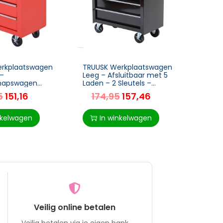
rkplaatswagen
TRUUSK Werkplaatswagen
TRUUS
 –
Leeg – Afsluitbaar met 5
Gere
hapswagen
Laden – 2 Sleutels –
Trolle
n – Afsluitbare
Antislipmatten – Handvat
Werkp
5
151,16
174,95
157,46
25
 met EVA-mat
– Zwart
Geree
 Montagekar –
Handi
Vervo
nkelwagen
In winkelwagen
I
Veilig online betalen