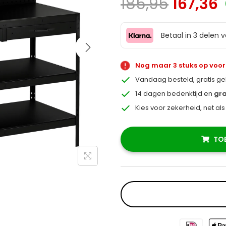
185,95
167,36
Betaal in 3 delen 
Nog maar 3 stuks op voo
Vandaag besteld, gratis g
14 dagen bedenktijd en
gra
Kies voor zekerheid, net al
TO