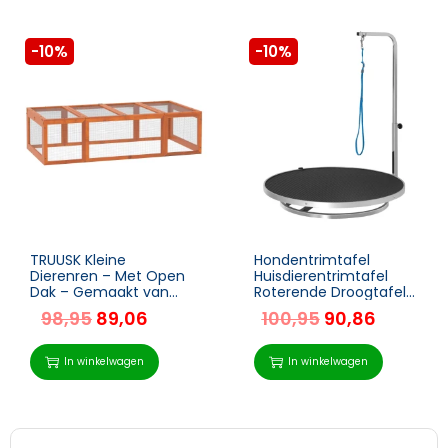
-10%
-10%
TRUUSK Kleine
Hondentrimtafel
Dierenren – Met Open
Huisdierentrimtafel
Dak – Gemaakt van
Roterende Droogtafel
Dennenhout – Oranje
Met Verstelbare Arm
98,95
89,06
100,95
90,86
– 180L x 90B x 48H cm
Antislip Tafelblad
Vergrendelingssystee
m Aluminiumlegering
In winkelwagen
In winkelwagen
Rand Roestvrij Stalen
Frame Veiligheidslijn
Ø65x H10