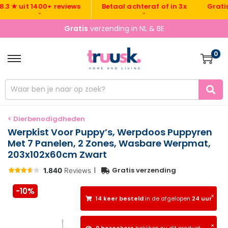
Gratis ver
 uit 1400+ reviews
Betaal achteraf of in 3x
•
•
Gratis
verzending in NL & BE
0
< Dierbenodigdheden
Werpkist Voor Puppy’s, Werpdoos Puppyren
Met 7 Panelen, 2 Zones, Wasbare Werpmat,
203x102x60cm Zwart
|
Gratis verzending
-10%
×
14 keer besteld
in de afgelopen
24 uur
×
9 bezoekers
bekijken nu dit product