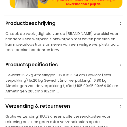
A
›
Productbeschrijving
l
Ontdek de veelzijdigheid van de [BRAND NAME] werpkist voor
t
honden! Deze werpkist is ontworpen met zeven panelen en
e
kan moeiteloos transformeren van een veilige werpkist naar
een speelse hondenren terw…
r
n
›
Productspecificaties
a
t
Gewicht 15,2 kg Afmetingen 105 × 15 × 64 cm Gewicht (excl.
verpakking) 15.20 kg Gewicht (incl. verpakking) 16.80 kg
i
Afmetingen van de verpakking (LxBxH) 105.00×15.00×64.00 cm
v
Afmetingen 203cm x 102cm …
e
›
Verzending & retourneren
:
Gratis verzendingTRUUSK neemt alle verzendkosten voor
rekening er zullen geen extra verzendkosten op de